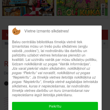
Vietne izmanto sīkdatnes!
Ieskaties!
Balvu centrālās bibliotēkas tīmekļa vietnē tiek
Menu
≡
izmantotas mūsu un trešo pušu sīkdatnes (angļu
valodā „cookies”), lai nodrošinātu tās darbību un
palīdzētu uzlabot vietnes lietošanas pieredzi un
kvalitāti. Lai uzzinātu vairāk par mūsu sīkdatņu politiku,
Radošā darbnīca bērniem
lūdzam noklikšķināt uz pogas “Vairāk informācijas”.
Jūs varat piekrist visām sīkdatnēm, noklikšķinot uz
pogas “Piekrītu” vai noraidīt, noklikšķinot uz pogas
Detaļas:
Skatīts: 1780
“Nepiekrītu”. Ja tīmekļa vietnes lietotājs noklikšķina uz
pogas “Nepiekrītu”, tīmekļa vietnē saglabājas tehniskās
sīkdatnes, kuras ir nepieciešamas, lai nodrošinātu
tīmekļa vietnes darbību un kuru izmantošanai nav
nepieciešams iegūt lietotāja piekrišanu.
Piekrītu