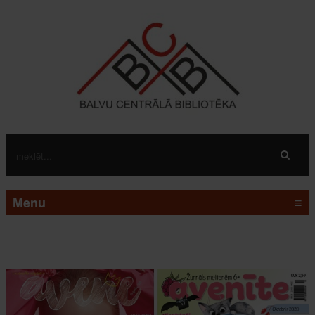
Menu
≡