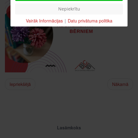
Nepiekrītu
Vairāk Informācijas
|
Datu privātuma politika
Iepriekšējā
Nākamā
Lasāmkoks