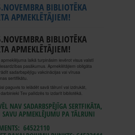
5.NOVEMBRA BIBLIOTĒKA
RTA APMEKLĒTĀJIEM!
5.NOVEMBRA BIBLIOTĒKA
RTA APMEKLĒTĀJIEM!
 apmeklējuma laikā turpināsim ievērot visus valstī
piesardzības pasākumus. Apmeklētājiem obligāta
rādīt sadarbspējīgu vakcinācijas vai vīrusa
as sertifikātu.
si paguvis to ielādēt savā tālrunī vai izdrukāt,
 darbinieki Tev palīdzēs to izdarīt bibliotēkā.
 VĒL NAV SADARBSPĒJĪGA SERTFIKĀTA,
I SAVU APMEKLĒJUMU PA TĀLRUNI
MENTS: 64522110