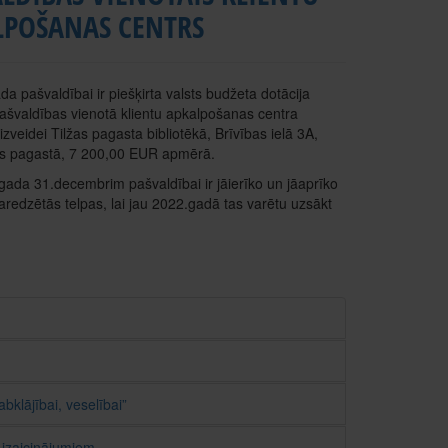
LPOŠANAS CENTRS
a pašvaldībai ir piešķirta valsts budžeta dotācija
pašvaldības vienotā klientu apkalpošanas centra
veidei Tilžas pagasta bibliotēkā, Brīvības ielā 3A,
žas pagastā, 7 200,00 EUR apmērā.
gada 31.decembrim pašvaldībai ir jāierīko un jāaprīko
edzētās telpas, lai jau 2022.gadā tas varētu uzsākt
bklājībai, veselībai”
m izaicinājumiem