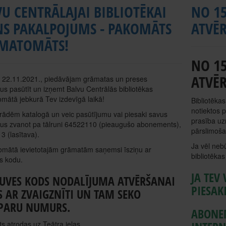
U CENTRĀLAJAI BIBLIOTĒKAI
NO 1
NS PAKALPOJUMS - PAKOMĀTS
ATVĒ
MATOMĀTS!
NO 1
ATVĒ
r 22.11.2021., piedāvājam grāmatas un preses
s pasūtīt un izņemt Balvu Centrālās bibliotēkas
ātā jebkurā Tev izdevīgā laikā!
Bibliotēkas
notiektos 
ādēm katalogā un veic pasūtījumu vai piesaki savus
prasība uz
us zvanot pa tālruni 64522110 (pieaugušo abonements),
pārslimošan
 (lasītava).
Ja vēl nebū
omātā ievietotajām grāmatām saņemsi īsziņu ar
bibliotēkas
s kodu.
JA TEV
ĻUVES KODS NODALĪJUMA ATVĒRŠANAI
PIESAK
S AR ZVAIGZNĪTI UN TAM SEKO
IPARU NUMURS.
ABONE
 atrodas uz Teātra ielas.