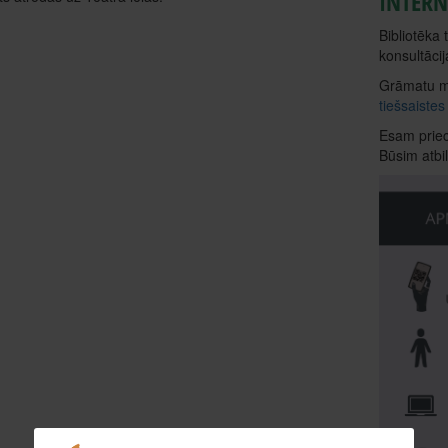
INTERN
Bibliotēka
konsultācij
Grāmatu me
tiešsaistes
Esam priecī
Būsim atbi