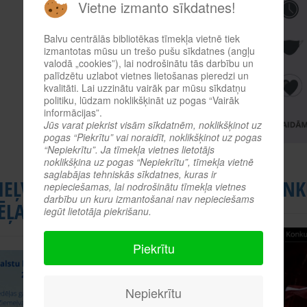
Vietne izmanto sīkdatnes!
Balvu centrālās bibliotēkas tīmekļa vietnē tiek
izmantotas mūsu un trešo pušu sīkdatnes (angļu
valodā „cookies”), lai nodrošinātu tās darbību un
palīdzētu uzlabot vietnes lietošanas pieredzi un
kvalitāti. Lai uzzinātu vairāk par mūsu sīkdatņu
politiku, lūdzam noklikšķināt uz pogas “Vairāk
informācijas”.
Jūs varat piekrist visām sīkdatnēm, noklikšķinot uz
pogas “Piekrītu” vai noraidīt, noklikšķinot uz pogas
“Nepiekrītu”. Ja tīmekļa vietnes lietotājs
noklikšķina uz pogas “Nepiekrītu”, tīmekļa vietnē
saglabājas tehniskās sīkdatnes, kuras ir
MEĻVALSTU LITERATŪRAS
KONK
nepieciešamas, lai nodrošinātu tīmekļa vietnes
darbību un kuru izmantošanai nav nepieciešams
ĒĻA 2021
iegūt lietotāja piekrišanu.
Piekrītu
Nepiekrītu