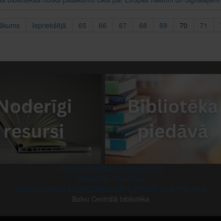
ākums
Iepriekšējā
65
66
67
68
69
70
71
PIEKĻŪSTAMĪBAS PAZIŅOJUMS
SĪKDATŅU POLITIKA
BALVU NOVADA PAŠVALDĪBAS DATU PRIVĀTUMA POLITIKA
Balvu Centrālā bibliotēka