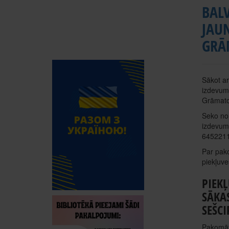
BALV
JAU
GRĀ
Sākot a
izdevumu
Grāmatom
Seko nor
izdevum
64522113
Par pak
piekļuve
PIEK
SĀKA
SEŠC
Pakomāts