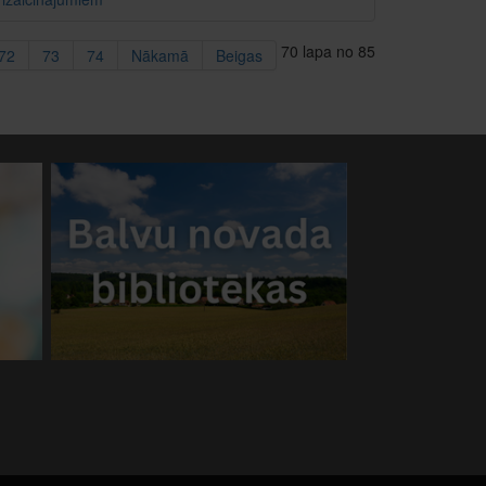
70 lapa no 85
72
73
74
Nākamā
Beigas