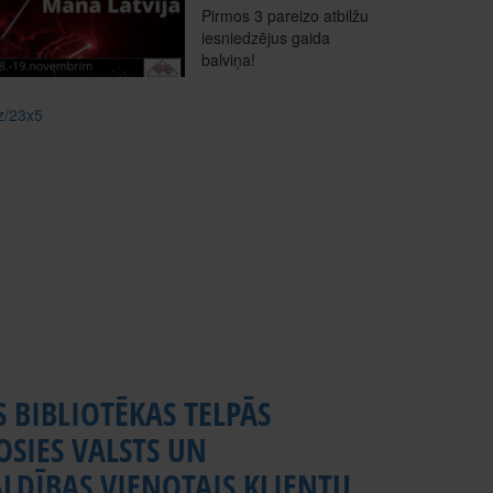
Pirmos 3 pareizo atbilžu
iesniedzējus gaida
balviņa!
uz/23x5
S BIBLIOTĒKAS TELPĀS
SIES VALSTS UN
LDĪBAS VIENOTAIS KLIENTU