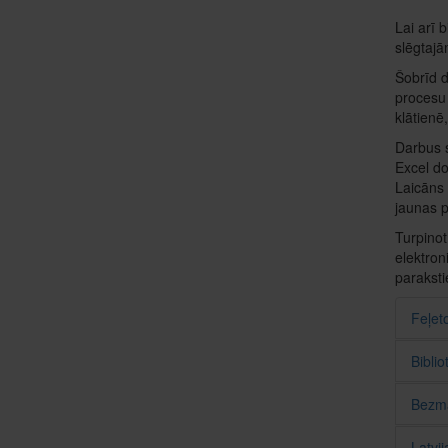
Lai arī 
slēgtajā
Šobrīd d
procesu 
klātienē
Darbus s
Excel do
Laicāns 
jaunas 
Turpinot
elektron
parakstie
Feļet
Bibli
Bezmak
Latvij