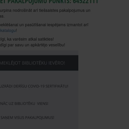
ET PAKALPOJUMU PUNKTS: 64522111
 turpina nodrošināt arī tiešsaistes pakalpojumus un
as.
klēšanai un pasūtīšanai iespējams izmantot arī
 katalogu
!
gi, ka varēsim atkal satikties!
ldīgi par savu un apkārtējo veselību!