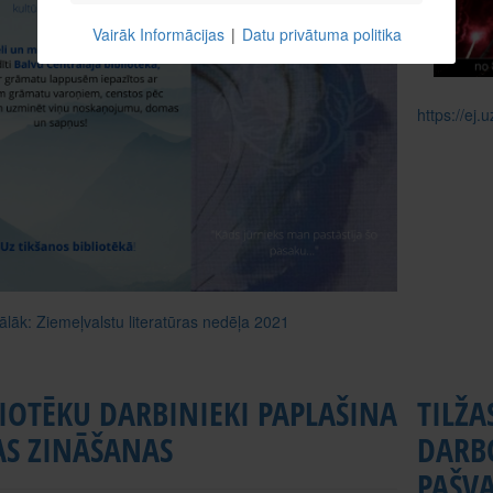
Vairāk Informācijas
|
Datu privātuma politika
https://ej.
tālāk: Ziemeļvalstu literatūras nedēļa 2021
IOTĒKU DARBINIEKI PAPLAŠINA
TILŽA
AS ZINĀŠANAS
DARBO
PAŠVA