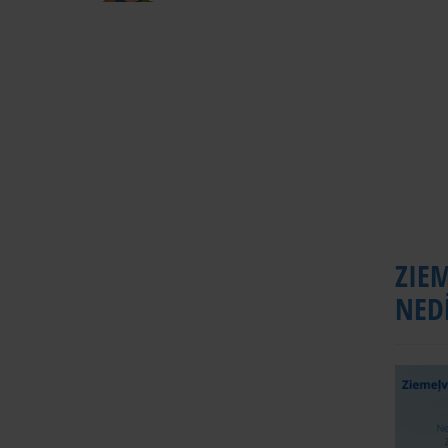
ZIE
NED