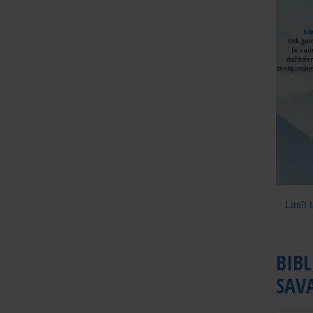
Lasīt 
BIBL
SAV