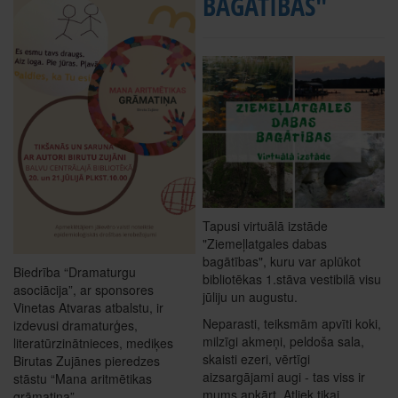
BAGĀTĪBAS"
Tapusi virtuālā izstāde
"Ziemeļlatgales dabas
bagātības", kuru var aplūkot
Biedrība “Dramaturgu
bibliotēkas 1.stāva vestibilā visu
asociācija”, ar sponsores
jūliju un augustu.
Vinetas Atvaras atbalstu, ir
Neparasti, teiksmām apvīti koki,
izdevusi dramaturģes,
milzīgi akmeņi, peldoša sala,
literatūrzinātnieces, mediķes
skaisti ezeri, vērtīgi
Birutas Zujānes pieredzes
aizsargājami augi - tas viss ir
stāstu “Mana aritmētikas
mums apkārt. Atliek tikai
grāmatiņa”.