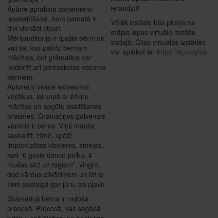
ieraudzīt!
Autore apraksta paņēmienu
‘saskaitīšana’, kam pamatā ir
Vēlāk izstāde būs pieejama
divi vienādi cipari.
mājas lapas virtuālo izstāžu
Mērķauditorija ir īpašie bērni un
sadaļā. Citas virtuālās izstādes
visi tie, kas palīdz bērnam
var aplūkot te:
https://ej.uz/yfo4
mācīties, bet grāmatiņa var
noderēt arī pirmsskolas vecuma
bērniem.
Autorei ir vēlme iedvesmot
vecākus, lai kopā ar bērnu
mācītos un apgūtu skaitīšanas
prasmes. Grāmatiņas galvenais
varonis ir bērns. Viņš mācās
saskaitīt, zīmē, spēlē
improvizētas klavieres, smejas,
kad “6 govis danco polku, 4
mušas sēž uz ragiem”, vingro,
dod vārdus cilvēciņiem un iet ar
tiem pastaigā gar jūru, pa pļavu.
Grāmatiņā bērns ir radošā
procesā. Procesā, kas sagādā
prieku, spēlējoties, ne baidoties,