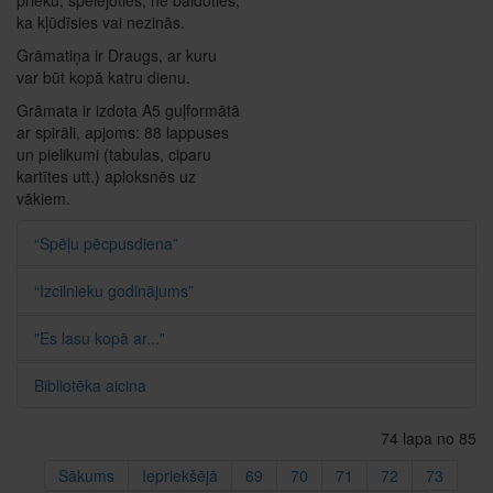
ka kļūdīsies vai nezinās.
Grāmatiņa ir Draugs, ar kuru
var būt kopā katru dienu.
Grāmata ir izdota A5 guļformātā
ar spirāli, apjoms: 88 lappuses
un pielikumi (tabulas, ciparu
kartītes utt.) aploksnēs uz
vākiem.
“Spēļu pēcpusdiena”
“Izcilnieku godinājums”
"Es lasu kopā ar..."
Bibliotēka aicina
74 lapa no 85
Sākums
Iepriekšējā
69
70
71
72
73