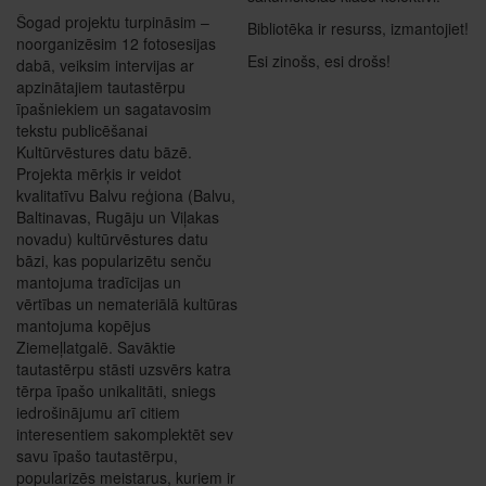
Šogad projektu turpināsim –
Bibliotēka ir resurss, izmantojiet!
noorganizēsim 12 fotosesijas
Esi zinošs, esi drošs!
dabā, veiksim intervijas ar
apzinātajiem tautastērpu
īpašniekiem un sagatavosim
tekstu publicēšanai
Kultūrvēstures datu bāzē.
Projekta mērķis ir veidot
kvalitatīvu Balvu reģiona (Balvu,
Baltinavas, Rugāju un Viļakas
novadu) kultūrvēstures datu
bāzi, kas popularizētu senču
mantojuma tradīcijas un
vērtības un nemateriālā kultūras
mantojuma kopējus
Ziemeļlatgalē. Savāktie
tautastērpu stāsti uzsvērs katra
tērpa īpašo unikalitāti, sniegs
iedrošinājumu arī citiem
interesentiem sakomplektēt sev
savu īpašo tautastērpu,
popularizēs meistarus, kuriem ir