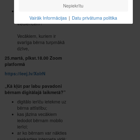
sērfo internetā?
Nepiekrītu
Cik jauns ir bērns, kuram
jau ir atkarība no
Vairāk Informācijas
|
Datu privātuma politika
viedierīcēm?
Vecākiem, kuriem ir
svarīga bērna turpmākā
dzīve,
25.martā, plkst.18.00 Zoom
platformā
https://ieej.lv/XolrN
„Kā kļūt par labu pavadoni
bērnam digitālajā laikmetā?”
digitālo ierīču ietekme uz
bērna attīstību;
kas jāzina vecākiem
iedodot bērnam mobilo
ierīci;
ar ko bērnam var nākties
saskarties interneta vidē;