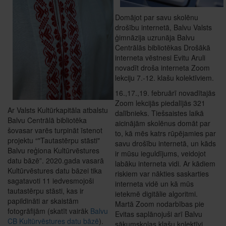
Domājot par savu skolēnu
drošību internetā, Balvu Valsts
ģimnāzija uzrunāja Balvu
Centrālās bibliotēkas Drošākā
interneta vēstnesi Evitu Aruli
novadīt droša interneta Zoom
lekciju 7.-12. klašu kolektīviem.
16.,17.,19. februārī novadītajās
Zoom lekcijās piedalījās 321
Ar Valsts Kultūrkapitāla atbalstu
dalībnieks. Tiešsaistes laikā
Balvu Centrālā bibliotēka
aicinājām skolēnus domāt par
šovasar varēs turpināt īstenot
to, kā mēs katrs rūpējamies par
projektu “"Tautastērpu stāsti"
savu drošību internetā, un kāds
Balvu reģiona Kultūrvēstures
ir mūsu ieguldījums, veidojot
datu bāzē”. 2020.gada vasarā
labāku interneta vidi. Ar kādiem
Kultūrvēstures datu bāzei tika
riskiem var nākties saskarties
sagatavoti 11 iedvesmojoši
interneta vidē un kā mūs
tautastērpu stāsti, kas ir
ietekmē digitālie algoritmi.
papildināti ar skaistām
Martā Zoom nodarbības pie
fotogrāfijām (skatīt vairāk
Balvu
Evitas saplānojuši arī Balvu
CB Kultūrvēstures datu bāzē
).
sākumskolas klašu kolektīvi.