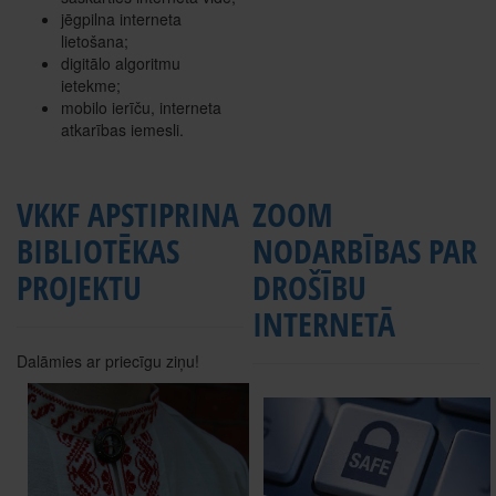
jēgpilna interneta
lietošana;
digitālo algoritmu
ietekme;
mobilo ierīču, interneta
atkarības iemesli.
VKKF APSTIPRINA
ZOOM
BIBLIOTĒKAS
NODARBĪBAS PAR
PROJEKTU
DROŠĪBU
INTERNETĀ
D
alāmies ar priecīgu ziņu!