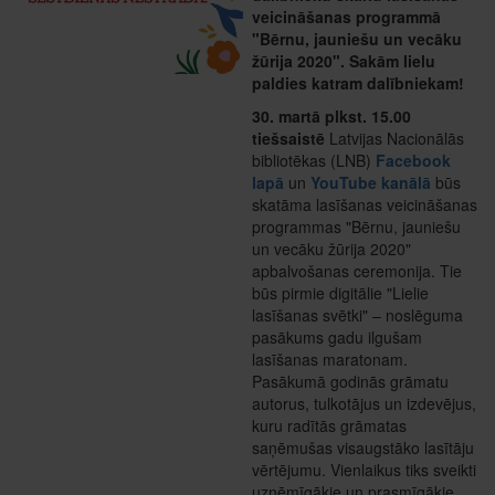
veicināšanas programmā
"Bērnu, jauniešu un vecāku
žūrija 2020". Sakām lielu
paldies katram dalībniekam!
30. martā plkst. 15.00
tiešsaistē
Latvijas Nacionālās
bibliotēkas (LNB)
Facebook
lapā
un
YouTube kanālā
būs
skatāma lasīšanas veicināšanas
programmas "Bērnu, jauniešu
un vecāku žūrija 2020"
apbalvošanas ceremonija. Tie
būs pirmie digitālie "Lielie
lasīšanas svētki" – noslēguma
pasākums gadu ilgušam
lasīšanas maratonam.
Pasākumā godinās grāmatu
autorus, tulkotājus un izdevējus,
kuru radītās grāmatas
saņēmušas visaugstāko lasītāju
vērtējumu. Vienlaikus tiks sveikti
uzņēmīgākie un prasmīgākie