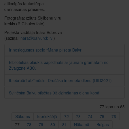
attiecīgās tautastērpa
darināšanas prasmes.
Fotogrāfijā: izšūts Šķilbēnu vīru
krekls (R.Cibules foto)
Projekta vadītāja Ināra Bobrova
(saziņai
inara@balvurcb.lv
)
Ir noslēgusies spēle “Mana pilsēta Balvi”!
Bibliotēkas plaukts papildināts ar jaunām grāmatām no
Zvaigzne ABC.
9.februārī atzīmēsim Drošāka interneta dienu (DID2021)
Svinēsim Balvu pilsētas 93.dzimšanas dienu kopā!
77 lapa no 85
Sākums
Iepriekšējā
72
73
74
75
76
77
78
79
80
81
Nākamā
Beigas