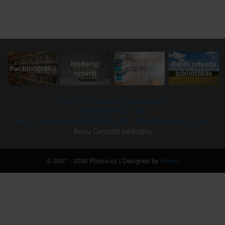
PIEKĻŪSTAMĪBAS PAZIŅOJUMS
SĪKDATŅU POLITIKA
BALVU NOVADA PAŠVALDĪBAS DATU PRIVĀTUMA POLITIKA
Balvu Centrālā bibliotēka
© 2007 - 2026 Phoca.cz | Designed by
Phoca