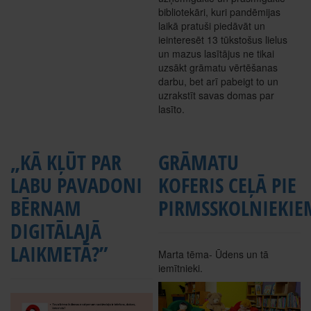
bibliotekāri, kuri pandēmijas
laikā pratuši piedāvāt un
ieinteresēt 13 tūkstošus lielus
un mazus lasītājus ne tikai
uzsākt grāmatu vērtēšanas
darbu, bet arī pabeigt to un
uzrakstīt savas domas par
lasīto.
„KĀ KĻŪT PAR
GRĀMATU
LABU PAVADONI
KOFERIS CEĻĀ PIE
BĒRNAM
PIRMSSKOLNIEKIE
DIGITĀLAJĀ
LAIKMETĀ?”
Marta tēma- Ūdens un tā
iemītnieki.