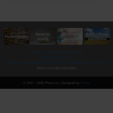
PIEKĻŪSTAMĪBAS PAZIŅOJUMS
SĪKDATŅU POLITIKA
BALVU NOVADA PAŠVALDĪBAS DATU PRIVĀTUMA POLITIKA
Balvu Centrālā bibliotēka
© 2007 - 2026 Phoca.cz | Designed by
Phoca