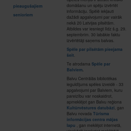
domāšanu un spēju izvērtēt
pieaugušajiem
informāciju. Spēlē iekļauti
senioriem
dažādi apgalvojumi par vairāk
nekā 20 Latvijas pilsētām.
Atbildes var iesniegt līdz š.g. 29.
septembrim. 30 labākie faktu
izvērtētāji saņems balvas.
Spēle par pilsētām pieejama
šeit
.
Te atrodama
Spēle par
Balviem
.
Balvu Centrālās bibliotēkas
ieguldījums spēles izveidē - 33
apgalvojumi par Balviem, kuru
pareizību var noskaidrot,
apmeklējot gan Balvu reģiona
Kultūrvēstures datubāzi
, gan
Balvu novada
Tūrisma
informācijas centra mājas
lapu
, gan meklējot internetā,