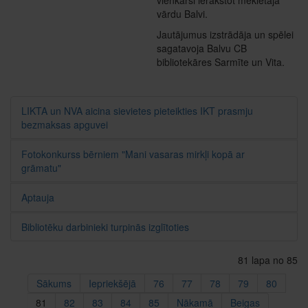
vienkārši ierakstot meklētājā
vārdu Balvi.
Jautājumus izstrādāja un spēlei
sagatavoja Balvu CB
bibliotekāres Sarmīte un Vita.
LIKTA un NVA aicina sievietes pieteikties IKT prasmju
bezmaksas apguvei
Fotokonkurss bērniem "Mani vasaras mirkļi kopā ar
grāmatu"
Aptauja
Bibliotēku darbinieki turpinās izglītoties
81 lapa no 85
Sākums
Iepriekšējā
76
77
78
79
80
81
82
83
84
85
Nākamā
Beigas