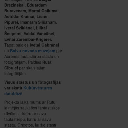
Brezinskai, Eduardam
Buravecam, Martai Gailumai,
Astrīdai Krainai, Lienei
Pipurei, Imantam Slišānam,
Ivetai Sviklānei, Lilitai
Šneperei, Valdai Vancānei,
Evitai Zarembai-Krīgerei.
Tāpat paldies
Ivetai Gabrānei
un
Balvu novada muzejam
par
Abrenes tautastērpa stāstu un
fotogrāfijām. Paldies
Rutai
Cibulei
par skaistajām
fotogrāfijām.
Visus stāstus un fotogrāfijas
var skatīt
Kultūrvēstures
datubāzē
Projekta laikā mums ar Rutu
laimējās satikt šos fantastiskos
cilvēkus - katru ar savu
tautastērpu, katru ar savu
stāstu. Gribētos, lai šie stāsti