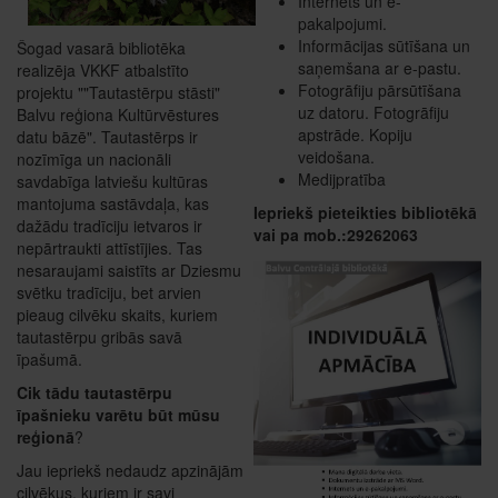
Internets un e-
pakalpojumi.
Informācijas sūtīšana un
Šogad vasarā bibliotēka
saņemšana ar e-pastu.
realizēja VKKF atbalstīto
Fotogrāfiju pārsūtīšana
projektu ""Tautastērpu stāsti"
uz datoru. Fotogrāfiju
Balvu reģiona Kultūrvēstures
apstrāde. Kopiju
datu bāzē". Tautastērps ir
veidošana.
nozīmīga un nacionāli
Medijpratība
savdabīga latviešu kultūras
mantojuma sastāvdaļa, kas
Iepriekš pieteikties bibliotēkā
dažādu tradīciju ietvaros ir
vai pa mob.:29262063
nepārtraukti attīstījies. Tas
nesaraujami saistīts ar Dziesmu
svētku tradīciju, bet arvien
pieaug cilvēku skaits, kuriem
tautastērpu gribās savā
īpašumā.
Cik tādu tautastērpu
īpašnieku varētu būt mūsu
reģionā
?
Jau iepriekš nedaudz apzinājām
cilvēkus, kuriem ir savi