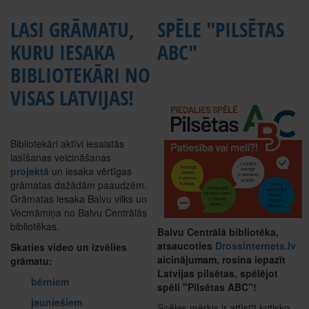
LASI GRĀMATU,
SPĒLE "PILSĒTAS
KURU IESAKA
ABC"
BIBLIOTEKĀRI NO
VISAS LATVIJAS!
Bibliotekāri aktīvi iesaistās
lasīšanas veicināšanas
projektā
un iesaka vērtīgas
grāmatas dažādām paaudzēm.
Grāmatas iesaka Balvu vilks un
Vecmāmiņa no Balvu Centrālās
bibliotēkas.
Balvu Centrālā bibliotēka,
atsaucoties
Drossinternets.lv
Skaties video un izvēlies
aicinājumam, rosina iepazīt
grāmatu:
Latvijas pilsētas, spēlējot
bērniem
spēli "Pilsētas ABC"!
jauniešiem
Spēles mērķis ir attīstīt kritisko