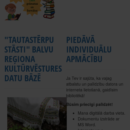
"TAUTASTĒRPU
PIEDĀVĀ
STĀSTI" BALVU
INDIVIDUĀLU
REĢIONA
APMĀCĪBU
KULTŪRVĒSTURES
DATU BĀZĒ
Ja Tev ir sajūta, ka vajag
atbalstu un palīdzību datora un
interneta lietošanā, gaidīsim
bibliotēkā!
Būsim priecīgi palīdzēt!
Mana digitālā darba vieta.
Dokumentu izstrāde ar
MS Word.