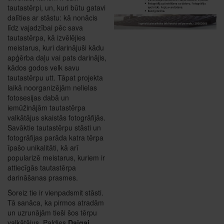
tautastērpi, un, kuri būtu gatavi
dalīties ar stāstu: kā nonācis
līdz vajadzībai pēc sava
tautastērpa, kā izvēlējies
meistarus, kuri darinājuši kādu
apģērba daļu vai pats darinājis,
kādos godos velk savu
tautastērpu utt. Tāpat projekta
laikā noorganizējām nelielas
fotosesijas dabā un
iemūžinājām tautastērpa
valkātājus skaistās fotogrāfijās.
Savāktie tautastērpu stāsti un
fotogrāfijas parāda katra tērpa
īpašo unikalitāti, kā arī
popularizē meistarus, kuriem ir
attiecīgās tautastērpa
darināšanas prasmes.
Šoreiz tie ir vienpadsmit stāsti.
Tā sanāca, ka pirmos atradām
un uzrunājām tieši šos tērpu
valkātājus. Paldies
Daigai