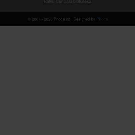
Balvu Centrālā bibliotēka
© 2007 - 2026 Phoca.cz | Designed by
Phoca