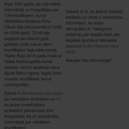
kopš 2007.gada, jau bija ielikta
informācija un fotogrāfijas par
Sakarā ar to, ka šobrīd lasītavā
108 krucifiksiem, kurus
lasīšana uz vietas ir ierobežota,
bibliotēkas direktore Ruta
informējam, ka esam
Cibule bija dokumentējusi 2008.
vienojušies ar "Vaduguns"
un 2009.gadā. Tā kā bija
redakciju par iespēju lasīt pēc
pagājuši jau desmit gadi,
iespējas jaunākus laikraksta
gribējās zināt, kas ar šiem
numurus
Kultūrvēstures datu
krucifiksiem šajā laikā noticis.
bāzē
-
Tāpēc Ruta 2019.gada maijā ar
Sekojiet līdzi informācijai!
Valsts Kultūrkapitāla fonda
atbalstu vēlreiz apsekoja visus
bijušā Balvu rajona, tagad četru
novadu, krucifiksus, kurus
nofotografēja.
Šobrīd
Kultūrvēstures datu bāzē
jau esošajiem ierakstiem un 11
no jauna izveidotajiem
ierakstiem pievienotas 234
fotogrāfijas, kā arī papildināta
informācija par vairākiem
krucifiksiem.