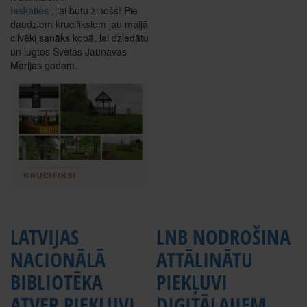
Ieskaties
, lai būtu zinošs! Pie
daudziem krucifiksiem jau maijā
cilvēki sanāks kopā, lai dziedātu
un lūgtos Svētās Jaunavas
Marijas godam.
LATVIJAS
LNB NODROŠINA
NACIONĀLĀ
ATTĀLINĀTU
BIBLIOTĒKA
PIEKĻUVI
ATVER PIEKĻUVI
DIGITĀLAJIEM