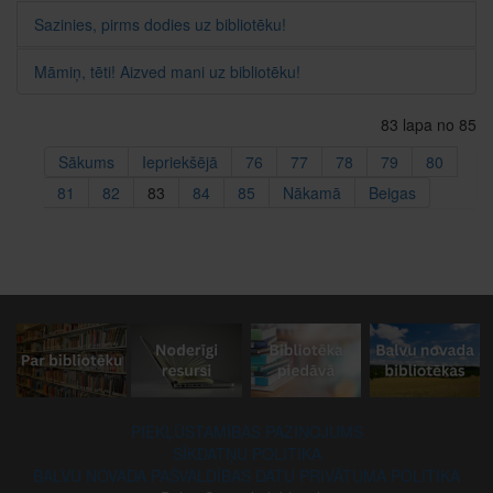
Sazinies, pirms dodies uz bibliotēku!
Māmiņ, tēti! Aizved mani uz bibliotēku!
83 lapa no 85
Sākums
Iepriekšējā
76
77
78
79
80
81
82
83
84
85
Nākamā
Beigas
PIEKĻŪSTAMĪBAS PAZIŅOJUMS
SĪKDATŅU POLITIKA
BALVU NOVADA PAŠVALDĪBAS DATU PRIVĀTUMA POLITIKA