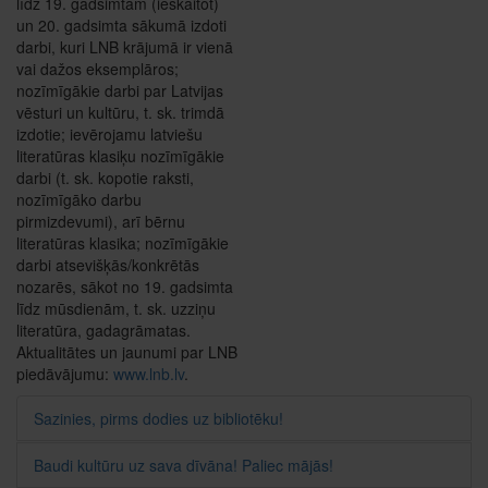
līdz 19. gadsimtam (ieskaitot)
un 20. gadsimta sākumā izdoti
darbi, kuri LNB krājumā ir vienā
vai dažos eksemplāros;
nozīmīgākie darbi par Latvijas
vēsturi un kultūru, t. sk. trimdā
izdotie; ievērojamu latviešu
literatūras klasiķu nozīmīgākie
darbi (t. sk. kopotie raksti,
nozīmīgāko darbu
pirmizdevumi), arī bērnu
literatūras klasika; nozīmīgākie
darbi atsevišķās/konkrētās
nozarēs, sākot no 19. gadsimta
līdz mūsdienām, t. sk. uzziņu
literatūra, gadagrāmatas.
Aktualitātes un jaunumi par LNB
piedāvājumu:
www.lnb.lv
.
Sazinies, pirms dodies uz bibliotēku!
Baudi kultūru uz sava dīvāna! Paliec mājās!