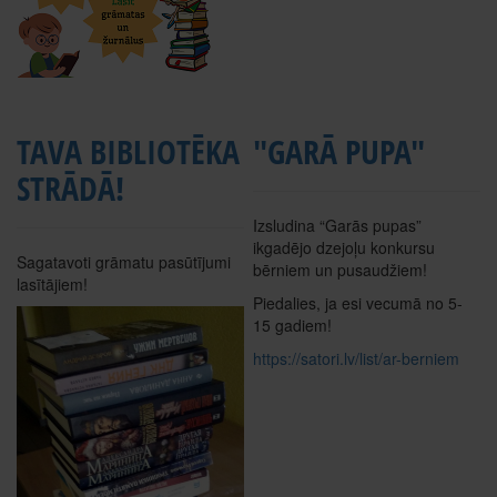
TAVA BIBLIOTĒKA
"GARĀ PUPA"
STRĀDĀ!
Izsludina “Garās pupas”
ikgadējo dzejoļu konkursu
Sagatavoti grāmatu pasūtījumi
bērniem un pusaudžiem!
lasītājiem!
Piedalies, ja esi vecumā no 5-
15 gadiem!
https://satori.lv/list/ar-berniem