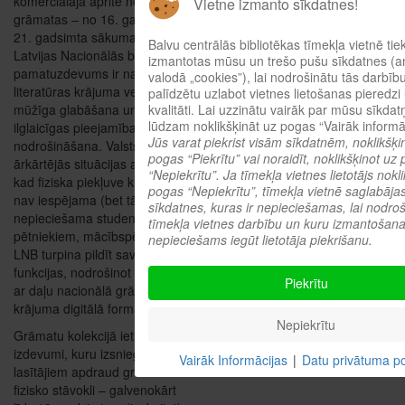
komerciālajā apritē neesošas
Vietne izmanto sīkdatnes!
grāmatas – no 16. gadsimta līdz
21. gadsimta sākumam.
Balvu centrālās bibliotēkas tīmekļa vietnē tie
Latvijas Nacionālās bibliotēkas
izmantotas mūsu un trešo pušu sīkdatnes (a
pamatuzdevums ir nacionālās
valodā „cookies”), lai nodrošinātu tās darbīb
literatūras krājuma veidošana,
palīdzētu uzlabot vietnes lietošanas pieredzi
kvalitāti. Lai uzzinātu vairāk par mūsu sīkdatņ
mūžīga glabāšana un tā
lūdzam noklikšķināt uz pogas “Vairāk informāc
ilglaicīgas pieejamības
Jūs varat piekrist visām sīkdatnēm, noklikšķi
nodrošināšana. Valsts
pogas “Piekrītu” vai noraidīt, noklikšķinot uz
ārkārtējās situācijas apstākļos,
“Nepiekrītu”. Ja tīmekļa vietnes lietotājs nokl
kad fiziska piekļuve krājumam
pogas “Nepiekrītu”, tīmekļa vietnē saglabāja
nav iespējama (bet tā īpaši
sīkdatnes, kuras ir nepieciešamas, lai nodroš
nepieciešama studentiem,
tīmekļa vietnes darbību un kuru izmantošana
pētniekiem, mācībspēkiem),
nepieciešams iegūt lietotāja piekrišanu.
LNB turpina pildīt savas
funkcijas, nodrošinot sabiedrību
Piekrītu
ar daļu nacionālā grāmatu
krājuma digitālā formātā.
Nepiekrītu
Grāmatu kolekcijā ietilpst:
izdevumi, kuru izsniegšana
Vairāk Informācijas
|
Datu privātuma pol
lasītājiem apdraud grāmatu
fizisko stāvokli – galvenokārt