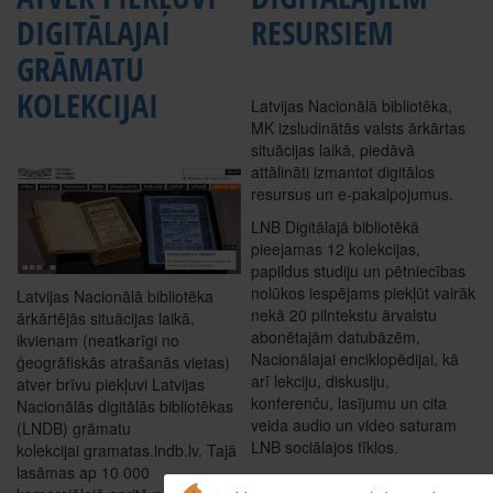
DIGITĀLAJAI
RESURSIEM
GRĀMATU
KOLEKCIJAI
Latvijas Nacionālā bibliotēka,
MK izsludinātās valsts ārkārtas
situācijas laikā, piedāvā
attālināti izmantot digitālos
resursus un e-pakalpojumus.
LNB Digitālajā bibliotēkā
pieejamas 12 kolekcijas,
papildus studiju un pētniecības
nolūkos iespējams piekļūt vairāk
Latvijas Nacionālā bibliotēka
nekā 20 pilntekstu ārvalstu
ārkārtējās situācijas laikā,
abonētajām datubāzēm,
ikvienam (neatkarīgi no
Nacionālajai enciklopēdijai, kā
ģeogrāfiskās atrašanās vietas)
arī lekciju, diskusiju,
atver brīvu piekļuvi Latvijas
konferenču, lasījumu un cita
Nacionālās digitālās bibliotēkas
veida audio un video saturam
(LNDB) grāmatu
LNB sociālajos tīklos.
kolekcijai gramatas.lndb.lv. Tajā
lasāmas ap 10 000
Lasīt tālāk: LNB nodrošina attāli