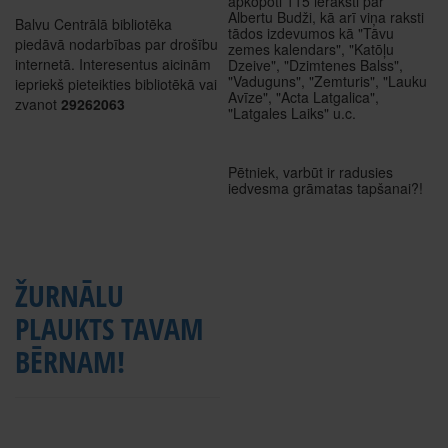
apkopoti 115 ieraksti par
Albertu Budži, kā arī viņa raksti
Balvu Centrālā bibliotēka
tādos izdevumos kā "Tāvu
piedāvā nodarbības par drošību
zemes kalendars", "Katōļu
internetā. Interesentus aicinām
Dzeive", "Dzimtenes Balss",
"Vaduguns", "Zemturis", "Lauku
iepriekš pieteikties bibliotēkā vai
Avīze", "Acta Latgalica",
zvanot
29262063
"Latgales Laiks" u.c.
Pētniek, varbūt ir radusies
iedvesma grāmatas tapšanai?!
ŽURNĀLU
PLAUKTS TAVAM
BĒRNAM!