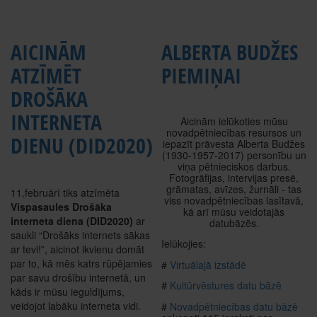
AICINĀM
ALBERTA BUDŽES
ATZĪMĒT
PIEMIŅAI
DROŠĀKA
INTERNETA
Aicinām ielūkoties mūsu
novadpētniecības resursos un
DIENU (DID2020)
iepazīt prāvesta Alberta Budžes
(1930-1957-2017) personību un
viņa pētnieciskos darbus.
Fotogrāfijas, intervijas presē,
grāmatas, avīzes, žurnāli - tas
11.februārī tiks atzīmēta
viss novadpētniecības lasītavā,
Vispasaules Drošāka
kā arī mūsu veidotajās
interneta diena (DID2020)
ar
datubāzēs.
saukli “Drošāks internets sākas
Ielūkojies:
ar tevi!”, aicinot ikvienu domāt
par to, kā mēs katrs rūpējamies
#
Virtuālajā izstādē
par savu drošību internetā, un
#
Kultūrvēstures datu bāzē
kāds ir mūsu ieguldījums,
veidojot labāku interneta vidi.
#
Novadpētniecības datu bāzē