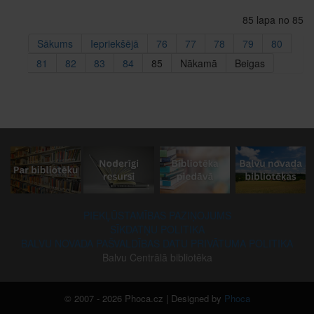
85 lapa no 85
Sākums
Iepriekšējā
76
77
78
79
80
81
82
83
84
85
Nākamā
Beigas
PIEKĻŪSTAMĪBAS PAZIŅOJUMS
SĪKDATŅU POLITIKA
BALVU NOVADA PAŠVALDĪBAS DATU PRIVĀTUMA POLITIKA
Balvu Centrālā bibliotēka
© 2007 - 2026 Phoca.cz | Designed by
Phoca