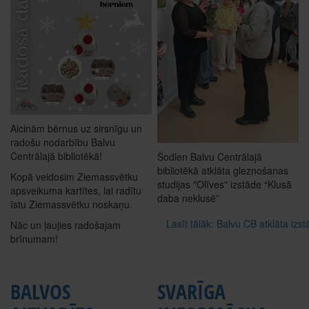
Aicinām bērnus uz sirsnīgu un
radošu nodarbību Balvu
Centrālajā bibliotēkā!
Šodien Balvu Centrālajā
bibliotēkā atklāta gleznošanas
Kopā veidosim Ziemassvētku
studijas "Olīves" izstāde “Klusā
apsveikuma kartītes, lai radītu
daba neklusē”
īstu Ziemassvētku noskaņu.
Lasīt tālāk: Balvu CB atklāta izs
Nāc un ļaujies radošajam
brīnumam!
BALVOS
SVARĪGA