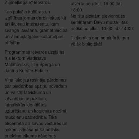
Ziemeļlatgalē'' ietvaros.
atvērta no plkst. 15:00 līdz
18:00.
Tas pulcēja kultūras un
No rīta aicinām pievienoties
izglītības jomas darbiniekus, kā
semināram Balvu muižā - tas
arī ikvienu interesentu, kam
notiks no plkst. 10:00 līdz 14:00.
svarīga lasīšana, grāmatniecība
un Ziemeļlatgales kultūrtelpas
Tiekamies gan seminārā, gan
attīstība.
vēlāk bibliotēkā!
Programmas ietvaros uzstājās
trīs lektori: Vladislavs
Malahovskis, Ilze Sperga un
Janīna Kursīte-Pakule.
Viņu lekcijas rosināja pārdomas
par piederības apziņu novadam
un valstij, latviskuma un
latvietības aspektiem,
latgaliskās identitātes
uzturēšanu un kopienas nozīmi
mūsdienu sabiedrībā. Tika
akcentēta arī savas vēstures un
sakņu izzināšana kā būtisks
priekšnoteikums nākotnes