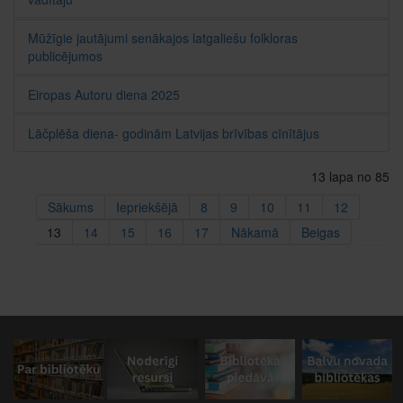
Mūžīgie jautājumi senākajos latgaliešu folkloras
publicējumos
Eiropas Autoru diena 2025
Lāčplēša diena- godinām Latvijas brīvības cīnītājus
13 lapa no 85
Sākums
Iepriekšējā
8
9
10
11
12
13
14
15
16
17
Nākamā
Beigas