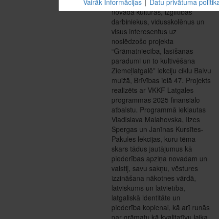
Vairāk Informācijas
|
Datu privātuma politik
Centrālā bibliotēka aicina
novada kultūras, izglītības
darbiniekus, vidusskolēnus un
visus interesentus uz
noslēdzošo projekta
“Grāmatniecība, lasīšanas
paradumi un to kultivēšana
Ziemeļlatgalē” lekciju ciklu Balvu
muižā, Brīvības ielā 47. Projekts
realizēts ar VKKF Latgales
programmas 2025 finansiālo
atbalstu. Programmā iekļautas
Vladislava Malahovska, Ilzes
Spergas un Janīnas Kursītes-
Pakules lekcijas, kuru tēma
skars tādus jautājumus kā
piederības apziņa novadam un
valstij, savu sakņu, vēstures
izzināšana nākotnes vārdā,
latviskums un latvietība,
latgaliskā identitāte un
piederība kopienai, kā arī runās
par grāmatu kā kvalitatīvu laika