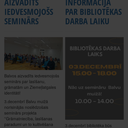
AIZVADĪTS
INFORMĀCIJA
IEDVESMOJOŠS
PAR BIBLIOTĒKAS
SEMINĀRS
DARBA LAIKU
Balvos aizvadīts iedvesmojošs
seminārs par lasīšanu,
grāmatām un Ziemeļlatgales
identitāti!
3.decembrī Balvu muižā
norisinājās noslēdzošais
seminārs projekta
''Grāmatniecība, lasīšanas
paradumi un to kultivēšana
3.decembrī bibliotēka būs