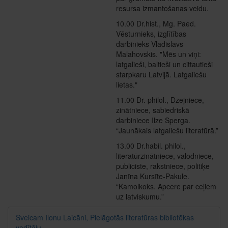
resursa izmantošanas veidu.
10.00 Dr.hist., Mg. Paed.
Vēsturnieks, izglītības
darbinieks Vladislavs
Malahovskis. "Mēs un viņi:
latgalieši, baltieši un cittautieši
starpkaru Latvijā. Latgaliešu
lietas."
11.00 Dr. philol., Dzejniece,
zinātniece, sabiedriskā
darbiniece Ilze Sperga.
“Jaunākais latgaliešu literatūrā.”
13.00 Dr.habil. philol.,
literatūrzinātniece, valodniece,
publiciste, rakstniece, politiķe
Janīna Kursīte-Pakule.
“Kamolkoks. Apcere par ceļiem
uz latviskumu.”
Sveicam Ilonu Laicāni, Pielāgotās literatūras bibliotēkas
vadītāju