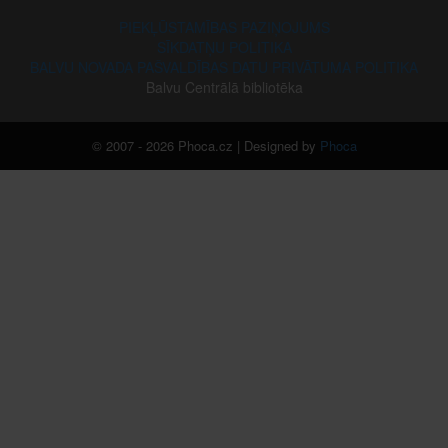
PIEKĻŪSTAMĪBAS PAZIŅOJUMS
SĪKDATŅU POLITIKA
BALVU NOVADA PAŠVALDĪBAS DATU PRIVĀTUMA POLITIKA
Balvu Centrālā bibliotēka
© 2007 - 2026 Phoca.cz | Designed by
Phoca