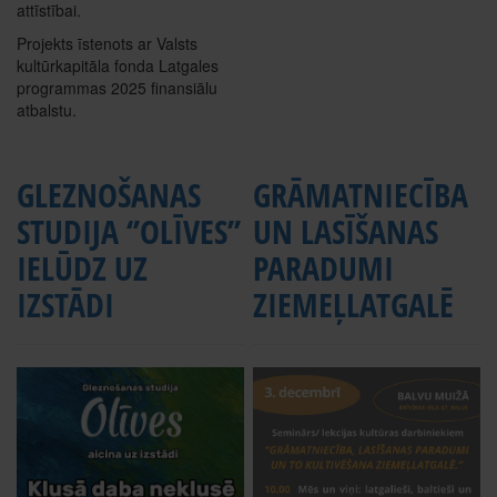
attīstībai.
Projekts īstenots ar Valsts
kultūrkapitāla fonda Latgales
programmas 2025 finansiālu
atbalstu.
GLEZNOŠANAS
GRĀMATNIECĪBA
STUDIJA ‘’OLĪVES’’
UN LASĪŠANAS
IELŪDZ UZ
PARADUMI
IZSTĀDI
ZIEMEĻLATGALĒ