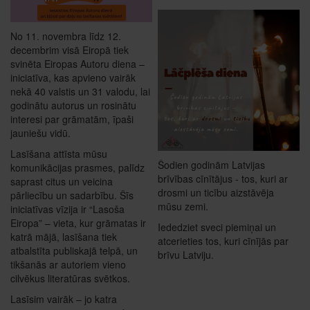
No 11. novembra līdz 12.
decembrim visā Eiropā tiek
svinēta Eiropas Autoru diena –
iniciatīva, kas apvieno vairāk
nekā 40 valstis un 31 valodu, lai
godinātu autorus un rosinātu
interesi par grāmatām, īpaši
jauniešu vidū.
Lasīšana attīsta mūsu
Šodien godinām Latvijas
komunikācijas prasmes, palīdz
brīvības cīnītājus - tos, kuri ar
saprast citus un veicina
drosmi un ticību aizstāvēja
pārliecību un sadarbību. Šīs
mūsu zemi.
iniciatīvas vīzija ir “Lasoša
Eiropa” – vieta, kur grāmatas ir
Iededziet sveci piemiņai un
katrā mājā, lasīšana tiek
atcerieties tos, kuri cīnījās par
atbalstīta publiskajā telpā, un
brīvu Latviju.
tikšanās ar autoriem vieno
cilvēkus literatūras svētkos.
Lasīsim vairāk – jo katra