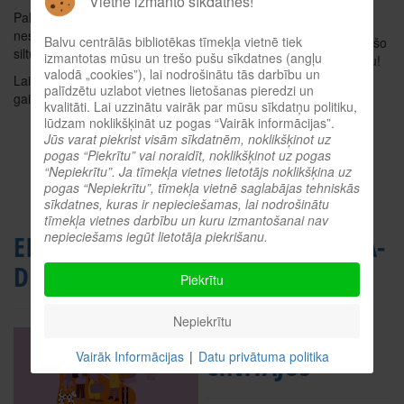
Vietne izmanto sīkdatnes!
kultūras mantojumā.
Paldies, Ilona, par jūsu
nesavtīgo darbu un sirds
Balvu centrālās bibliotēkas tīmekļa vietnē tiek
Paldies Angelikai par aizraujošo
siltumu!
izmantotas mūsu un trešo pušu sīkdatnes (angļu
un domas rosinošo stāstījumu!
valodā „cookies”), lai nodrošinātu tās darbību un
Lai pietiek spēka, iedvesmas un
Pasākums notika projekta
palīdzētu uzlabot vietnes lietošanas pieredzi un
gaišuma arī turpmāk!
“Grāmatniecība, lasīšanas
kvalitāti. Lai uzzinātu vairāk par mūsu sīkdatņu politiku,
lūdzam noklikšķināt uz pogas “Vairāk informācijas”.
paradumi un to kultivēšana
Jūs varat piekrist visām sīkdatnēm, noklikšķinot uz
Ziemeļlatgalē” ietvaros, ko
pogas “Piekrītu” vai noraidīt, noklikšķinot uz pogas
atbalsta Latgales kultūras
“Nepiekrītu”. Ja tīmekļa vietnes lietotājs noklikšķina uz
programma 2025.
pogas “Nepiekrītu”, tīmekļa vietnē saglabājas tehniskās
sīkdatnes, kuras ir nepieciešamas, lai nodrošinātu
tīmekļa vietnes darbību un kuru izmantošanai nav
nepieciešams iegūt lietotāja piekrišanu.
EIROPAS AUTORU
LĀČPLĒŠA DIENA-
DIENA 2025
GODINĀM
Piekrītu
LATVIJAS
Nepiekrītu
BRĪVĪBAS
CĪNĪTĀJUS
Vairāk Informācijas
|
Datu privātuma politika