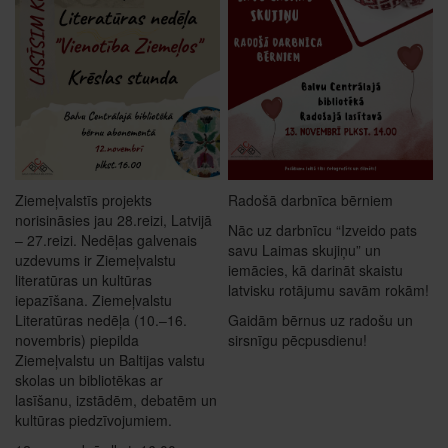
Ziemeļvalstīs projekts
Radošā darbnīca bērniem
norisināsies jau 28.reizi, Latvijā
Nāc uz darbnīcu “Izveido pats
– 27.reizi. Nedēļas galvenais
savu Laimas skujiņu” un
uzdevums ir Ziemeļvalstu
iemācies, kā darināt skaistu
literatūras un kultūras
latvisku rotājumu savām rokām!
iepazīšana. Ziemeļvalstu
Literatūras nedēļa (10.–16.
Gaidām bērnus uz radošu un
novembris) piepilda
sirsnīgu pēcpusdienu!
Ziemeļvalstu un Baltijas valstu
skolas un bibliotēkas ar
lasīšanu, izstādēm, debatēm un
kultūras piedzīvojumiem.