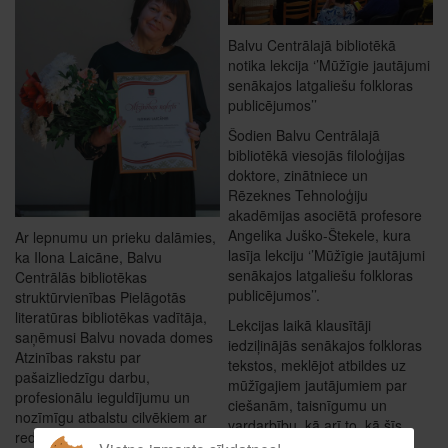
Balvu Centrālajā bibliotēkā
notika lekcija ‘’Mūžīgie jautājumi
senākajos latgaliešu folkloras
publicējumos’’
Šodien Balvu Centrālajā
bibliotēkā viesojās filoloģijas
doktore, zinātniece un
Rēzeknes Tehnoloģiju
akadēmijas asociētā profesore
Angelika Juško-Štekele, kura
Ar lepnumu un prieku dalāmies,
lasīja lekciju ‘’Mūžīgie jautājumi
ka Ilona Laicāne, Balvu
senākajos latgaliešu folkloras
Centrālās bibliotēkas
publicējumos’’.
struktūrvienības Pielāgotās
literatūras bibliotēkas vadītāja,
Lekcijas laikā klausītāji
saņēmusi Balvu novada domes
iedziļinājās senākajos folkloras
Atzinības rakstu par
tekstos, meklējot atbildes uz
pašaizliedzīgu darbu,
mūžīgajiem jautājumiem par
profesionālu ieguldījumu un
ciešanām, taisnīgumu un
nozīmīgu atbalstu cilvēkiem ar
vardarbību, kā arī to, kā šīs
redzes traucējumiem.
tēmas atspoguļojas Latgales