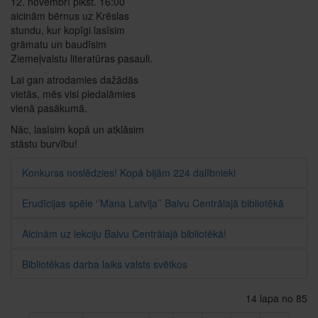
12. novembrī plkst. 16:00
aicinām bērnus uz Krēslas
stundu, kur kopīgi lasīsim
grāmatu un baudīsim
Ziemeļvalstu literatūras pasauli.
Lai gan atrodamies dažādās
vietās, mēs visi piedalāmies
vienā pasākumā.
Nāc, lasīsim kopā un atklāsim
stāstu burvību!
Konkurss noslēdzies! Kopā bijām 224 dalībnieki
Erudīcijas spēle ‘’Mana Latvija’’ Balvu Centrālajā bibliotēkā
Aicinām uz lekciju Balvu Centrālajā bibliotēkā!
Bibliotēkas darba laiks valsts svētkos
14 lapa no 85