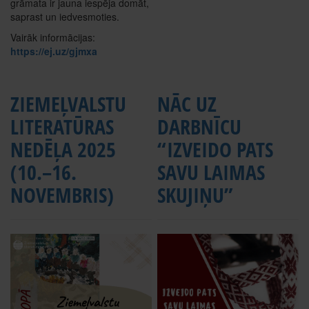
grāmata ir jauna iespēja domāt,
saprast un iedvesmoties.
Vairāk informācijas:
https://ej.uz/gjmxa
ZIEMEĻVALSTU
NĀC UZ
LITERATŪRAS
DARBNĪCU
NEDĒĻA 2025
“IZVEIDO PATS
(10.–16.
SAVU LAIMAS
NOVEMBRIS)
SKUJIŅU”