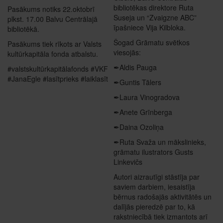
bibliotēkas direktore Ruta
Pasākums notiks 22.oktobrī
Suseja un “Zvaigzne ABC”
plkst. 17.00 Balvu Centrālajā
īpašniece Vija Kilbloka.
bibliotēkā.
Šogad Grāmatu svētkos
Pasākums tiek rīkots ar Valsts
viesojās:
kultūrkapitāla fonda atbalstu.
✒Aldis Pauga
#valstskultūrkapitālafonds #VKF
#JanaEgle #lasītprieks #laiklasīt
✒Guntis Tālers
✒Laura Vinogradova
✒Anete Grīnberga
✒Daina Ozoliņa
✒Ruta Svaža un mākslinieks,
grāmatu ilustrators Gusts
Linkevičs
Autori aizrautīgi stāstīja par
saviem darbiem, iesaistīja
bērnus radošajās aktivitātēs un
dalījās pieredzē par to, kā
rakstniecībā tiek izmantots arī