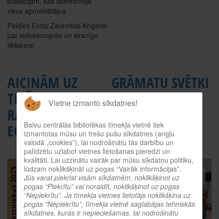
kolekcijām, kas iedvesmoja
visus apmeklētājus.
Paldies Evitai Zarembai-Krīgerei
par iedvesmojošo un sirsnīgo
tikšanos!
AICINĀM UZ
GRĀMATU SVĒTKI
TIKŠANOS AR
BALVOS 10.
Vietne izmanto sīkdatnes!
RAKSTNIECI JANU
OKTOBRĪ BALVU
Balvu centrālās bibliotēkas tīmekļa vietnē tiek
EGLI
MUIŽĀ
izmantotas mūsu un trešo pušu sīkdatnes (angļu
valodā „cookies”), lai nodrošinātu tās darbību un
palīdzētu uzlabot vietnes lietošanas pieredzi un
kvalitāti. Lai uzzinātu vairāk par mūsu sīkdatņu politiku,
lūdzam noklikšķināt uz pogas “Vairāk informācijas”.
Jūs varat piekrist visām sīkdatnēm, noklikšķinot uz
pogas “Piekrītu” vai noraidīt, noklikšķinot uz pogas
“Nepiekrītu”. Ja tīmekļa vietnes lietotājs noklikšķina uz
pogas “Nepiekrītu”, tīmekļa vietnē saglabājas tehniskās
sīkdatnes, kuras ir nepieciešamas, lai nodrošinātu