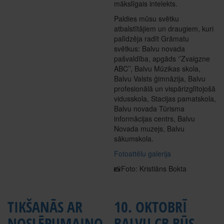
mākslīgais intelekts.
Paldies mūsu svētku
atbalstītājiem un draugiem, kuri
palīdzēja radīt Grāmatu
svētkus: Balvu novada
pašvaldība, apgāds ‘’Zvaigzne
ABC’’, Balvu Mūzikas skola,
Balvu Valsts ģimnāzija, Balvu
profesionālā un vispārizglītojošā
vidusskola, Stacijas pamatskola,
Balvu novada Tūrisma
informācijas centrs, Balvu
Novada muzejs, Balvu
sākumskola.
Fotoattēlu galerija
📸Foto: Kristiāns Bokta
TIKŠANĀS AR
10. OKTOBRĪ
NOSLĒPUMAINO
BALVU CB BŪS