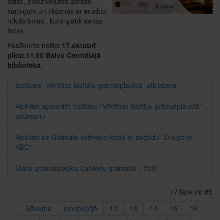
stāsti, piedzīvojums garšas
kārpiņām un tikšanās ar erudītu
rokdarbnieci, kurai patīk senas
lietas.
Pasākums notiks
17.oktobrī
plkst.11.00 Balvu Centrālajā
bibliotēkā.
Izstādes “Vērtības lasītāju grāmatplauktā” atklāšana
Aicinām apmeklēt izstādes ‘’Vērtības lasītāju grāmatplauktā’’
atklāšanu
Aicinām uz Grāmatu svētkiem kopā ar apgādu "Zvaigzne
ABC"
Mans grāmatplaukts Latviešu grāmatai – 500!
17 lapa no 85
Sākums
Iepriekšējā
12
13
14
15
16