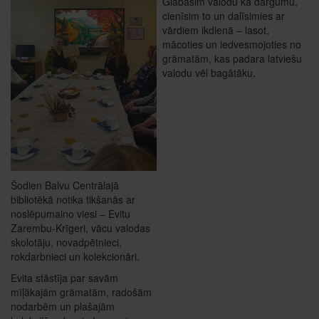
Glabāsim valodu kā dārgumu,
cienīsim to un dalīsimies ar
vārdiem ikdienā – lasot,
mācoties un iedvesmojoties no
grāmatām, kas padara latviešu
valodu vēl bagātāku.
Šodien Balvu Centrālajā
bibliotēkā notika tikšanās ar
noslēpumaino viesi – Evitu
Zarembu-Krīgeri, vācu valodas
skolotāju, novadpētnieci,
rokdarbnieci un kolekcionāri.
Evita stāstīja par savām
mīļākajām grāmatām, radošām
nodarbēm un plašajām