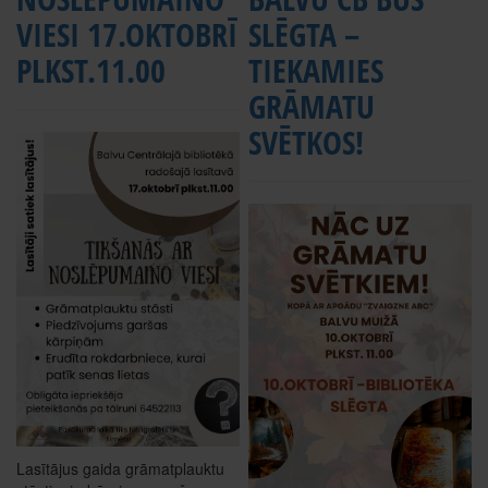
VIESI 17.OKTOBRĪ
SLĒGTA –
PLKST.11.00
TIEKAMIES
GRĀMATU
SVĒTKOS!
Lasītājus gaida grāmatplauktu