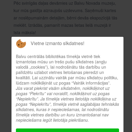
Pēc svinīgās daļas devāmies uz Balvu Novada muzeju,
kur mūs gaidīja aizraujošs uzdevums. Saņēmuši kartes
ar noslēpumainām detaļām, bērni devās ekspozīcijā tās
meklēt. Izrādās, pamanīt mazas lietas lielā muzejā ir
īsta māksla!
Vietne izmanto sīkdatnes!
Paldies visiem dalībniekiem par neatlaidību un mīlestību
pret grāmatām!
Balvu centrālās bibliotēkas tīmekļa vietnē tiek
Paldies Balvu Novada muzejam par noorganizēto
izmantotas mūsu un trešo pušu sīkdatnes (angļu
valodā „cookies”), lai nodrošinātu tās darbību un
interesanto aktivitāti!
palīdzētu uzlabot vietnes lietošanas pieredzi un
kvalitāti. Lai uzzinātu vairāk par mūsu sīkdatņu politiku,
Tiksimies nākamajā ''Bērnu žūrija 2026''!
lūdzam noklikšķināt uz pogas “Vairāk informācijas”.
Jūs varat piekrist visām sīkdatnēm, noklikšķinot uz
pogas “Piekrītu” vai noraidīt, noklikšķinot uz pogas
“Nepiekrītu”. Ja tīmekļa vietnes lietotājs noklikšķina uz
Konkurss ir noslēdzies! Uzvarētāji
pogas “Nepiekrītu”, tīmekļa vietnē saglabājas tehniskās
sīkdatnes, kuras ir nepieciešamas, lai nodrošinātu
noskaidroti.
tīmekļa vietnes darbību un kuru izmantošanai nav
nepieciešams iegūt lietotāja piekrišanu.
Detaļas:
Skatīts: 281