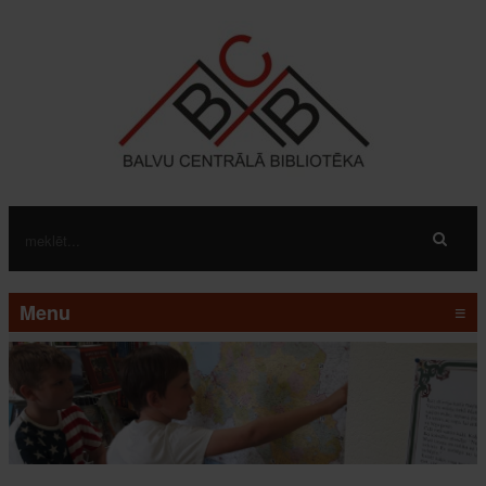
Menu
≡