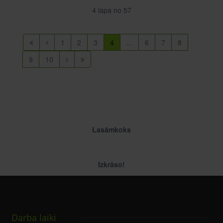
4 lapa no 57
1
2
3
4
...
6
7
8
9
10
Lasāmkoks
Izkrāso!
Darba laiki