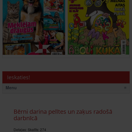
Ieskaties!
Menu
≡
Bērni darina pelītes un zaķus radošā
darbnīcā
Detaļas:
Skatīts: 274