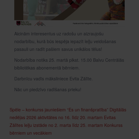
Aicinām interesentus uz radošu un aizraujošu
nodarbību, kurā būs iespēja iepazīt leļļu veidošanas
pasauli un radīt pašiem savus unikālos tēlus!
Nodarbība notiks 25. martā plkst. 15.00 Balvu Centrālās
bibliotēkas abonementā bērniem.
Darbnīcu vadīs māksliniece Evita Zālīte.
Nāc un piedzīvo radīšanas prieku!
Spēle – konkurss jauniešiem “Es un finanšpratība”
Digitālās
nedēļas 2026 aktivitātes no 16. līdz 20. martam
Evitas
Zālītes leļļu izstāde no 2. marta līdz 25. martam
Konkurss
bērniem un vecākiem