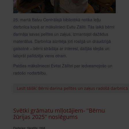
25. martā Balvu Centrālajā bibliotēkā notika leļļu
darbnīca kopā ar mākslinieci Evitu Zālīti. Tās laikā bērni
darināja savas pelītes un zaķus, izmantojot dažādus
materiālus. Darbnīca aizritēja ļoti rosīgā un draudzīgā
gaisotnē – bērni strādāja ar interesi, dalījās idejās un
labprāt palīdzēja viens otram.
Paldies māksliniecei Evitai Zālītei par iedvesmojošo un
radošo nodarbību.
Lasīt tālāk: Bērni darina pelītes un zaķus radošā darbnīcā
Svētki grāmatu mīļotājiem- ''Bērnu
žūrijas 2025'' noslēgums
Detaļas:
Skatīts: 268