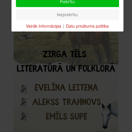
Piekrītu
Nepiekrītu
Vairāk Informācijas
|
Datu privātuma politika