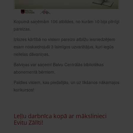
Kopumā saņēmām 106 atbildes, no kurām 10 bija pilnīgi
pareizas.
Izlozes kārtībā no visiem pareizo atbilžu iesniedzējiem
esam noskaidrojuši 3 laimīgos uzvarētājus, kuri iegūs
nelielas dāvaniņas.
Balviņas var saņemt Balvu Centrālās bibliotēkas
abonementā bērniem.
Paldies visiem, kas piedalījās, un uz tikšanos nākamajos
konkursos!
Leļļu darbnīca kopā ar mākslinieci
Evitu Zālīti!