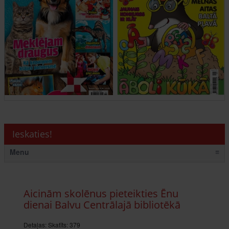
Ieskaties!
Menu
≡
Aicinām skolēnus pieteikties Ēnu
dienai Balvu Centrālajā bibliotēkā
Detaļas:
Skatīts: 379