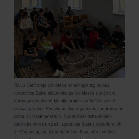
Balvu Centrālajā bibliotēkā norisinājās izglītojoša
nodarbība Balvu sākumskolas 3.d klases skolēniem,
kuras galvenais mērķis bija praktiski mācīties veidot
drošas paroles. Pasākums tika organizēts sadarbībā ar
portālu drossinternets.lv. Nodarbības laikā skolēni
darbojās pāros un paši izgatavoja īpašus dekodera jeb
šifrēšanas apļus. Izmantojot šos rīkus, bērni veidoja