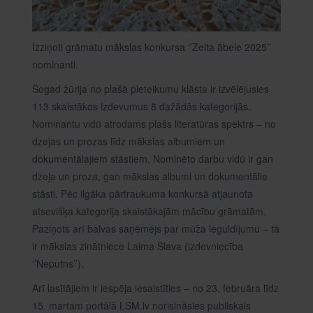
Izziņoti grāmatu mākslas konkursa ‘’Zelta ābele 2025’’
nominanti.
Šogad žūrija no plašā pieteikumu klāsta ir izvēlējusies
113 skaistākos izdevumus 8 dažādās kategorijās.
Nominantu vidū atrodams plašs literatūras spektrs – no
dzejas un prozas līdz mākslas albumiem un
dokumentālajiem stāstiem. Nominēto darbu vidū ir gan
dzeja un proza, gan mākslas albumi un dokumentālie
stāsti. Pēc ilgāka pārtraukuma konkursā atjaunota
atsevišķa kategorija skaistākajām mācību grāmatām.
Paziņots arī balvas saņēmējs par mūža ieguldījumu – tā
ir mākslas zinātniece Laima Slava (izdevniecība
‘’Neputns’’).
Arī lasītājiem ir iespēja iesaistīties – no 23. februāra līdz
15. martam portālā LSM.lv norisināsies publiskais