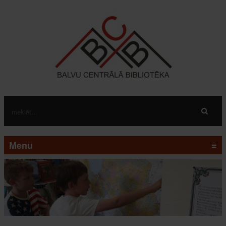
Menu
≡