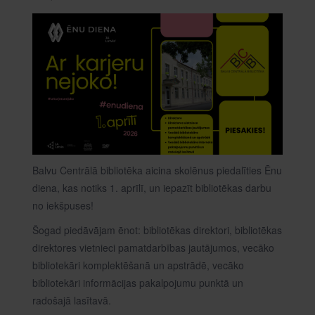
Balvu Centrālā bibliotēka aicina skolēnus piedalīties Ēnu
diena, kas notiks 1. aprīlī, un iepazīt bibliotēkas darbu
no iekšpuses!
Šogad piedāvājam ēnot: bibliotēkas direktori, bibliotēkas
direktores vietnieci pamatdarbības jautājumos, vecāko
bibliotekāri komplektēšanā un apstrādē, vecāko
bibliotekāri informācijas pakalpojumu punktā un
radošajā lasītavā.