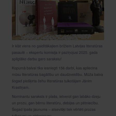
Ir klāt viens no gaidītākajiem brīžiem Latvijas literatūras
pasaulē – ekspertu komisija ir paziņojusi 2025. gada
spilgtāko darbu garo sarakstu!
Kopumā balvai tika iesniegti 156 darbi, kas apliecina
mūsu literatūras bagātību un daudzveidību. Mūža balva
šogad piešķirta čehu literatūras tulkotājam Jānim
Krastiņam.
Nominantu saraksts ir plašs, ietverot gan labāko dzeju
un prozu, gan bērnu literatūru, debijas un pētniecību.
Šogad īpašs jaunums – atsevišķi tiek vērtēti prozas
tulkojumi un atdzejojumi.