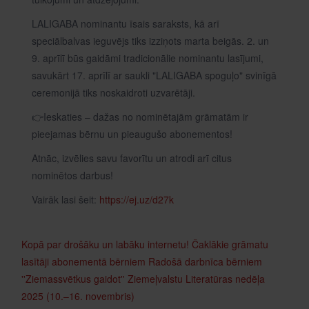
LALIGABA nominantu īsais saraksts, kā arī
speciālbalvas ieguvējs tiks izziņots marta beigās. 2. un
9. aprīlī būs gaidāmi tradicionālie nominantu lasījumi,
savukārt 17. aprīlī ar saukli "LALIGABA spoguļo" svinīgā
ceremonijā tiks noskaidroti uzvarētāji.
👉Ieskaties – dažas no nominētajām grāmatām ir
pieejamas bērnu un pieaugušo abonementos!
Atnāc, izvēlies savu favorītu un atrodi arī citus
nominētos darbus!
Vairāk lasi šeit:
https://ej.uz/d27k
Kopā par drošāku un labāku internetu!
Čaklākie grāmatu
lasītāji abonementā bērniem
Radošā darbnīca bērniem
''Ziemassvētkus gaidot''
Ziemeļvalstu Literatūras nedēļa
2025 (10.–16. novembris)