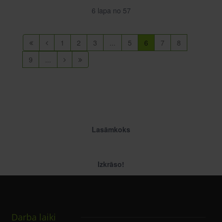
6 lapa no 57
1
2
3
...
5
6
7
8
9
...
Lasāmkoks
Izkrāso!
Darba laiki