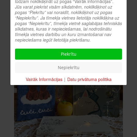
lūdzam noklikšķināt uz pogas “Vairāk informācijas”.
Jūs varat piekrist visām sīkdatnēm, noklikšķinot uz
pogas “Piekrītu” vai noraidīt, noklikšķinot uz pogas
“Nepiekrītu”. Ja tīmekļa vietnes lietotājs noklikšķina uz
pogas “Nepiekrītu”, tīmekļa vietnē saglabājas tehniskās
sīkdatnes, kuras ir nepieciešamas, lai nodrošinātu
tīmekļa vietnes darbību un kuru izmantošanai nav
nepieciešams iegūt lietotāja piekrišanu.
Piekrītu
Nepiekrītu
Vairāk Informācijas
|
Datu privātuma politika