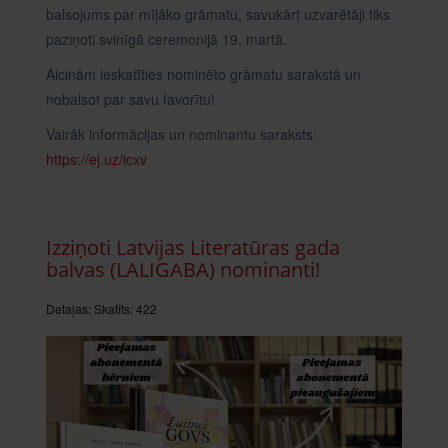
balsojums par mīļāko grāmatu, savukārt uzvarētāji tiks
paziņoti svinīgā ceremonijā 19. martā.
Aicinām ieskatīties nominēto grāmatu sarakstā un
nobalsot par savu favorītu!
Vairāk informācijas un nominantu saraksts:
https://ej.uz/icxv
Izziņoti Latvijas Literatūras gada
balvas (LALIGABA) nominanti!
Detaļas:
Skatīts: 422