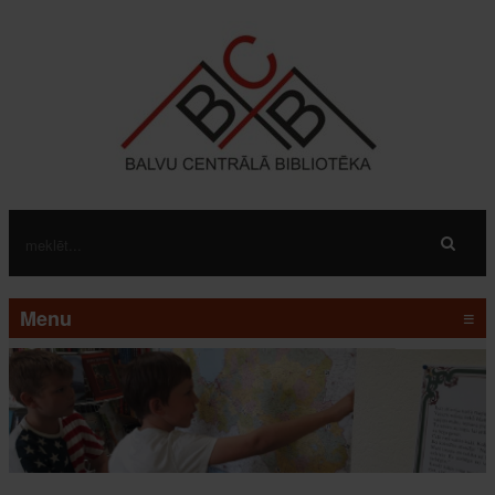
Menu
≡