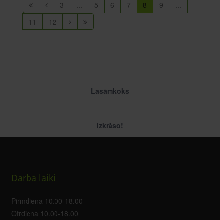
3
...
5
6
7
8
9
...
11
12
Lasāmkoks
Izkrāso!
Darba laiki
Pirmdiena 10.00-18.00
Otrdiena 10.00-18.00