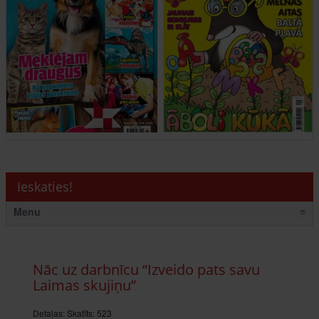
Ieskaties!
Menu
≡
Nāc uz darbnīcu “Izveido pats savu
Laimas skujiņu”
Detaļas:
Skatīts: 523