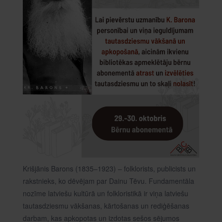
Krišjānis Barons (1835–1923) – folklorists, publicists un
rakstnieks, ko dēvējam par Dainu Tēvu. Fundamentāla
nozīme latviešu kultūrā un folkloristikā ir viņa latviešu
tautasdziesmu vākšanas, kārtošanas un rediģēšanas
darbam, kas apkopotas un izdotas sešos sējumos