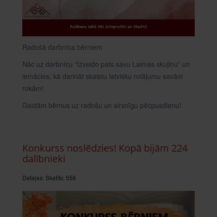
Radošā darbnīca bērniem
Nāc uz darbnīcu “Izveido pats savu Laimas skujiņu” un
iemācies, kā darināt skaistu latvisku rotājumu savām
rokām!
Gaidām bērnus uz radošu un sirsnīgu pēcpusdienu!
Konkurss noslēdzies! Kopā bijām 224
dalībnieki
Detaļas:
Skatīts: 556