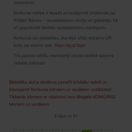
novembrim.
Konkursa mērķis ir iepazīt un nostiprināt zināšanas par
Krišjāni Baronu – tautasdziesmu vācēju un glabātāju, kā
arī popularizēt latviešu tautasdziesmu mantojumu.
Konkursā var piedalīties, skenējot afišā redzamo QR
kodu vai atverot saiti:
https://ej.uz/3qzc
Trīs pareizo atbilžu iesniedzēji izlozes kārtībā saņems
nelielas balviņas!
Bibliotēka aicina skolēnus pavadīt brīvlaiku radoši un
interesanti!
Konkurss bērniem un vecākiem noslēdzies!
Tikšanās bērniem ar rakstnieci Ievu Melgalvi
KONKURSS
bērniem un vecākiem
8 lapa no 57