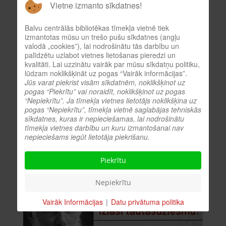
Vietne izmanto sīkdatnes!
Liels paldies visiem, kas piedalījās - kopā bijām 224
dalībnieki!
Balvu centrālās bibliotēkas tīmekļa vietnē tiek
izmantotas mūsu un trešo pušu sīkdatnes (angļu
No tiem 71 dalībnieks iesniedza visas pareizās atbildes.
valodā „cookies”), lai nodrošinātu tās darbību un
palīdzētu uzlabot vietnes lietošanas pieredzi un
Izlozes kārtībā esam noskaidrojuši 3 laimīgos
kvalitāti. Lai uzzinātu vairāk par mūsu sīkdatņu politiku,
uzvarētājus, kuri saņems nelielas balviņas.
lūdzam noklikšķināt uz pogas “Vairāk informācijas”.
Jūs varat piekrist visām sīkdatnēm, noklikšķinot uz
pogas “Piekrītu” vai noraidīt, noklikšķinot uz pogas
“Nepiekrītu”. Ja tīmekļa vietnes lietotājs noklikšķina uz
pogas “Nepiekrītu”, tīmekļa vietnē saglabājas tehniskās
Akcija ‘’Izlasi tautasdziesmu!’’ Šogad –
sīkdatnes, kuras ir nepieciešamas, lai nodrošinātu
Krišjānim Baronam 190!
tīmekļa vietnes darbību un kuru izmantošanai nav
nepieciešams iegūt lietotāja piekrišanu.
Detaļas:
Skatīts: 741
Piekrītu
Nepiekrītu
Vairāk Informācijas
|
Datu privātuma politika