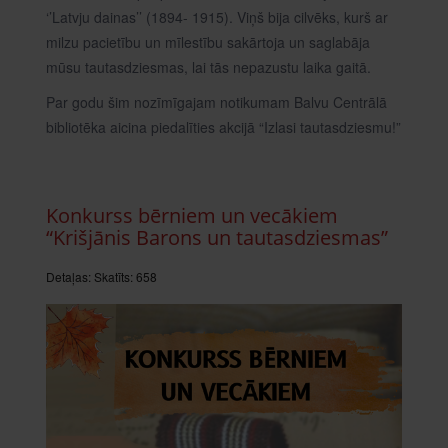
‘’Latvju dainas’’ (1894- 1915). Viņš bija cilvēks, kurš ar
milzu pacietību un mīlestību sakārtoja un saglabāja
mūsu tautasdziesmas, lai tās nepazustu laika gaitā.
Par godu šim nozīmīgajam notikumam Balvu Centrālā
bibliotēka aicina piedalīties akcijā “Izlasi tautasdziesmu!”
Konkurss bērniem un vecākiem
“Krišjānis Barons un tautasdziesmas”
Detaļas:
Skatīts: 658