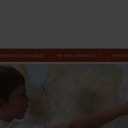
RVĒSTURES DATU BĀZE
"NE TIKAI GRĀMATAS..."
VIRTUĀ