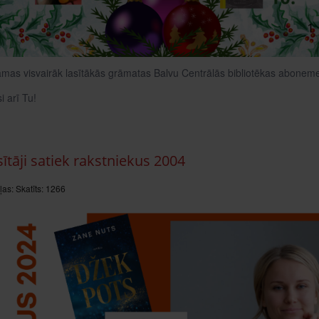
āmas visvairāk lasītākās grāmatas Balvu Centrālās bibliotēkas abonem
si arī Tu!
sītāji satiek rakstniekus 2004
ļas:
Skatīts: 1266