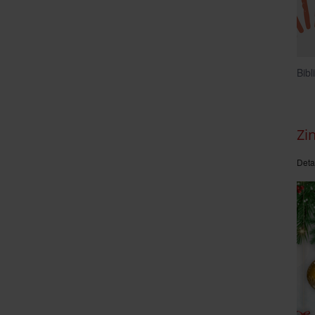
Bibl
Zi
Deta