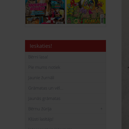
Ieskaties!
Bērni lasa!
Pie mums notiek
Jaunie žurnāli
Grāmatas un vēl...
Jaunās grāmatas
Bērnu žūrija
Kļūsti lasītājs!