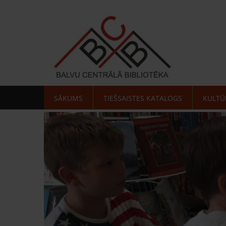
SĀKUMS
TIEŠSAISTES KATALOGS
KULTŪ