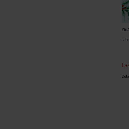
Zin
Izla
La
Deta