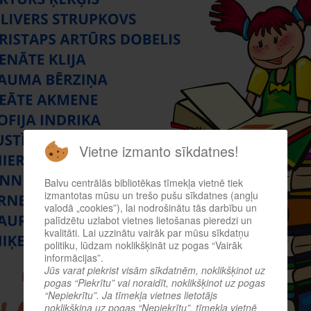
Vietne izmanto sīkdatnes!
Balvu centrālās bibliotēkas tīmekļa vietnē tiek
izmantotas mūsu un trešo pušu sīkdatnes (angļu
valodā „cookies”), lai nodrošinātu tās darbību un
palīdzētu uzlabot vietnes lietošanas pieredzi un
kvalitāti. Lai uzzinātu vairāk par mūsu sīkdatņu
politiku, lūdzam noklikšķināt uz pogas “Vairāk
informācijas”.
Jūs varat piekrist visām sīkdatnēm, noklikšķinot uz
pogas “Piekrītu” vai noraidīt, noklikšķinot uz pogas
“Nepiekrītu”. Ja tīmekļa vietnes lietotājs
noklikšķina uz pogas “Nepiekrītu”, tīmekļa vietnē