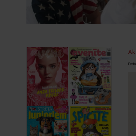
Ak
Deta