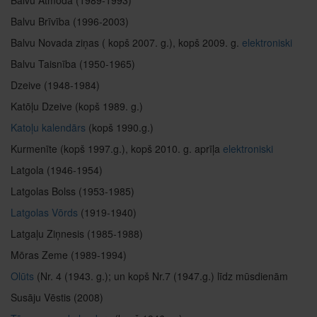
Balvu Atmoda (1989-1993)
Balvu Brīvība (1996-2003)
Balvu Novada ziņas ( kopš 2007. g.), kopš 2009. g.
elektroniski
Balvu Taisnība (1950-1965)
Dzeive (1948-1984)
Katōļu Dzeive (kopš 1989. g.)
Katoļu kalendārs
(kopš 1990.g.)
Kurmenīte (kopš 1997.g.), kopš 2010. g. aprīļa
elektroniski
Latgola (1946-1954)
Latgolas Bolss (1953-1985)
Latgolas Vōrds
(1919-1940)
Latgaļu Ziņnesis (1985-1988)
Mōras Zeme (1989-1994)
Olūts
(Nr. 4 (1943. g.); un kopš Nr.7 (1947.g.) līdz mūsdienām
Susāju Vēstis (2008)