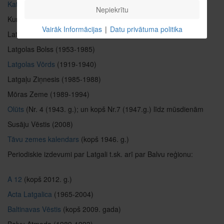
Katoļu kalendārs
(kopš 1990.g.)
Nepiekrītu
Kurmenīte (kopš 1997.g.), kopš 2010. g. aprīļa
elektroniski
Vairāk Informācijas
|
Datu privātuma politika
Latgola (1946-1954)
Latgolas Bolss (1953-1985)
Latgolas Vōrds
(1919-1940)
Latgaļu Ziņnesis (1985-1988)
Mōras Zeme (1989-1994)
Olūts
(Nr. 4 (1943. g.); un kopš Nr.7 (1947.g.) līdz mūsdienām
Susāju Vēstis (2008)
Tāvu zemes kalendars
(kopš 1946. g.)
Periodiskie izdevumi par Latgali t.sk. arī par Balvu reģionu:
A 12
(kopš 2012. g.)
Acta Latgalica
(1965-2004)
Baltinavas Vēstis
(kopš 2009. gada)