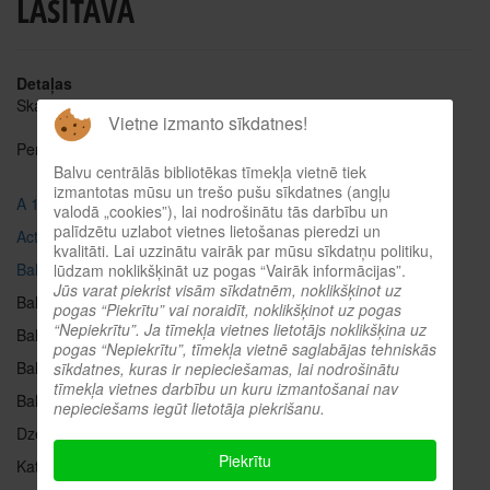
LASĪTAVĀ
Detaļas
Skatīts: 24151
Vietne izmanto sīkdatnes!
Periodiskie izdevumi par Latgali t.sk. arī par Balvu reģionu:
Balvu centrālās bibliotēkas tīmekļa vietnē tiek
izmantotas mūsu un trešo pušu sīkdatnes (angļu
A 12
(kopš 2012. g.)
valodā „cookies”), lai nodrošinātu tās darbību un
palīdzētu uzlabot vietnes lietošanas pieredzi un
Acta Latgalica
(1965-2004)
kvalitāti. Lai uzzinātu vairāk par mūsu sīkdatņu politiku,
Baltinavas Vēstis
(kopš 2009. gada)
lūdzam noklikšķināt uz pogas “Vairāk informācijas”.
Jūs varat piekrist visām sīkdatnēm, noklikšķinot uz
Balvu Atmoda (1989-1993)
pogas “Piekrītu” vai noraidīt, noklikšķinot uz pogas
“Nepiekrītu”. Ja tīmekļa vietnes lietotājs noklikšķina uz
Balvu Brīvība (1996-2003)
pogas “Nepiekrītu”, tīmekļa vietnē saglabājas tehniskās
Balvu Novada ziņas ( kopš 2007. g.), kopš 2009. g.
elektroniski
sīkdatnes, kuras ir nepieciešamas, lai nodrošinātu
tīmekļa vietnes darbību un kuru izmantošanai nav
Balvu Taisnība (1950-1965)
nepieciešams iegūt lietotāja piekrišanu.
Dzeive (1948-1984)
Piekrītu
Katōļu Dzeive (kopš 1989. g.)