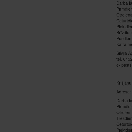
Darba la
Pirmdien
Otrdiena
Ceturtdi
Piektdie
Brīvdien
Pusdien
Katra mē
Silvija 
tel. 64
e- pasts
Krišjāņ
Adrese: 
Darba la
Pirmdi
Otrdie
Trešdie
Ceturtd
Piektdi