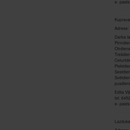
e- pasts
Kuprav
Adrese:
Darba la
Pir
Otrdiena
Trešdien
Ceturtdi
Piektdie
Sestdien
Svētdie
pusdien
Edita Vi
tel. 64
e- pasts
Lazduk