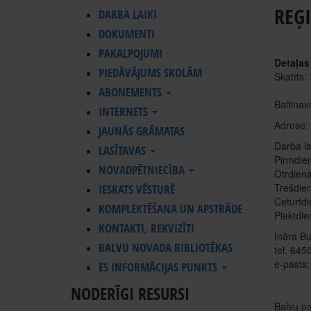
REĢ
DARBA LAIKI
DOKUMENTI
PAKALPOJUMI
Detaļas
PIEDĀVĀJUMS SKOLĀM
Skatīts:
ABONEMENTS
Baltina
INTERNETS
Adrese: 
JAUNĀS GRĀMATAS
Darba lai
LASĪTAVAS
Pirmdie
NOVADPĒTNIECĪBA
Otrdien
Trešdie
IESKATS VĒSTURĒ
Ceturtdi
KOMPLEKTĒŠANA UN APSTRĀDE
Piektdie
KONTAKTI, REKVIZĪTI
Ināra B
BALVU NOVADA BIBLIOTĒKAS
tel. 64
e-pasts
ES INFORMĀCIJAS PUNKTS
NODERĪGI RESURSI
Balvu
pa