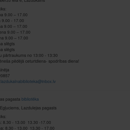
Bērzu ielā 6, Lazdukalns
iks:
na 9.00 – 17.00
 9.00 - 17.00
a 9.00 – 17.00
ena 9.00 – 17.00
na 9.00 – 17.00
a slēgts
a slēgts
u pārtraukums no 13:00 - 13:30
neša pēdējā ceturtdiena- spodrības diena!
alnēja
320857
:
lazdukalnabiblioteka@inbox.lv
jas pagasta
bibliotēka
 Egļuciems, Lazdulejas pagasts
iks:
: 8.30 - 13.00 13.30 -17.00
a: 8.30 - 13.00 13.30 - 17.00