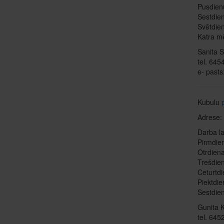
Pusdien
Sestdi
Svētdi
Katra mē
Sanita S
tel. 64
e- pasts
Kubulu
Adrese: 
Darba la
Pirmdi
Otrdien
Trešdi
Ceturtd
Piektdi
Sestdie
Gunita K
tel. 64