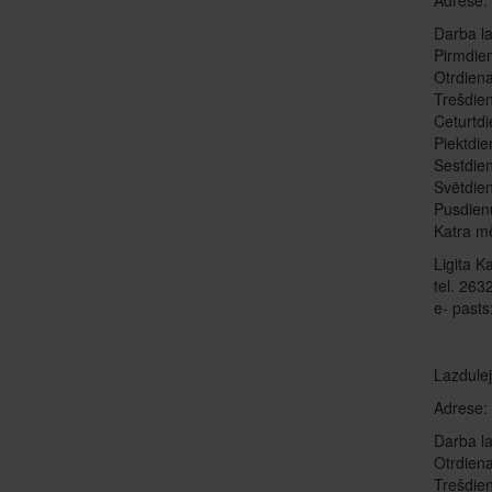
Adrese: 
Darba la
Pirmdie
Otrdiena
Trešdien
Ceturtdi
Piektdie
Sestdien
Svētdien
Pusdien
Katra mē
Ligita K
tel. 26
e- pasts
Lazdule
Adrese:
Darba la
Otrdiena
Trešdien