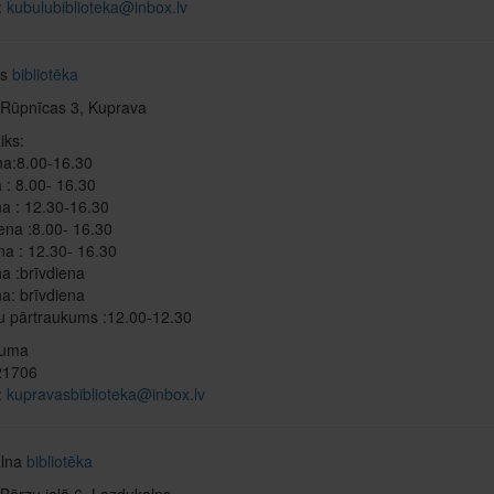
:
kubulubiblioteka@inbox.lv
as
bibliotēka
 Rūpnīcas 3, Kuprava
iks:
mdiena:8.00-16.30
 : 8.00- 16.30
a : 12.30-16.30
ena :8.00- 16.30
na : 12.30- 16.30
a :brīvdiena
na: brīvdiena
u pārtraukums :12.00-12.30
ļuma
521706
:
kupravasbiblioteka@inbox.lv
alna
bibliotēka