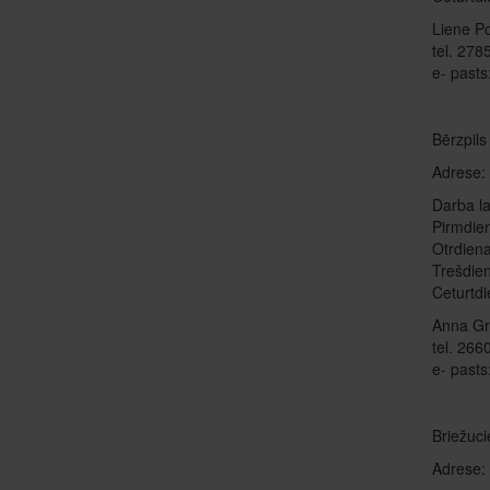
Liene P
tel. 27
e- pasts
Bērzpil
Adrese: 
Darba la
Pirmdie
Otrdien
Trešdie
Ceturtd
Anna Gr
tel. 26
e- pasts
Briežuc
Adrese: 