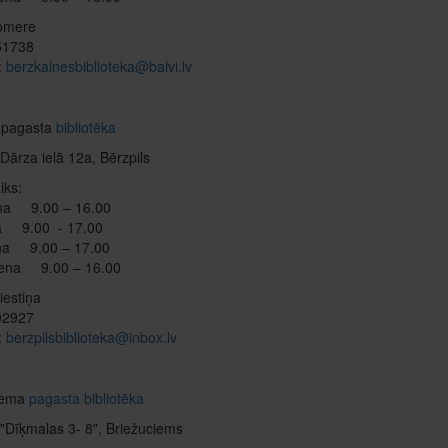
omere
851738
:
berzkalnesbiblioteka@balvi.lv
s pagasta
bibliotēka
Dārza ielā 12a, Bērzpils
iks:
na 9.00 – 16.00
a 9.00 - 17.00
na 9.00 – 17.00
iena 9.00 – 16.00
iestiņa
602927
:
berzpilsbiblioteka@inbox.lv
iema
pagasta bibliotēka
"Dīķmalas 3- 8", Briežuciems