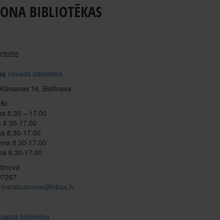
IONA BIBLIOTĒKAS
 15255
vas
novada bibliotēka
Kārsavas 16, Baltinava
ki:
na 8.30 – 17.00
a 8.30-17.00
na 8.30-17.00
ena 8.30-17.00
na 8.30-17.00
ubnova
507267
:
inarabubnova@inbox.lv
gasta bibliotēka