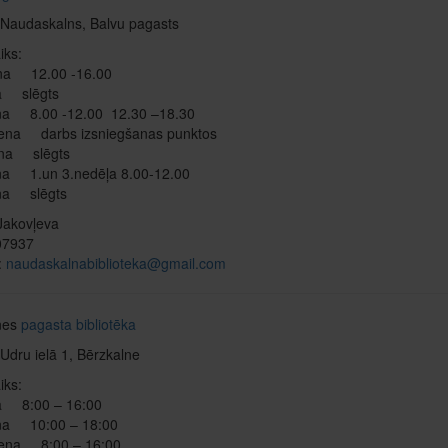
 Naudaskalns, Balvu pagasts
iks:
na 12.00 -16.00
a slēgts
na 8.00 -12.00 12.30 –18.30
iena darbs izsniegšanas punktos
ena slēgts
na 1.un 3.nedēļa 8.00-12.00
na slēgts
Jakovļeva
607937
:
naudaskalnabiblioteka@gmail.com
nes
pagasta bibliotēka
Udru ielā 1, Bērzkalne
iks:
a 8:00 – 16:00
na 10:00 – 18:00
iena 8:00 – 16:00