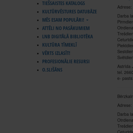
TIEŠSAISTES KATALOGS
Adrese:
KULTŪRVĒSTURES DATUBĀZE
Darba la
MĒS ESAM POPULĀRI!
Pirmdie
ATTĒLI NO PASĀKUMIEM
Otrdien
Trešdie
LNB DIGITĀLĀ BIBLIOTĒKA
Ceturtd
KULTŪRA TĪMEKLĪ
Piektdi
Sestdie
VĒRTS IZLASĪT!
Svētdie
PROFESIONĀLIE RESURSI
Astrīda 
O.SLIŠĀNS
tel. 26
e- pasts
Bērzkal
Adrese: 
Darba la
Otrdien
Trešdie
Ceturtd