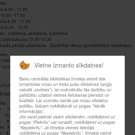
iks:
a 8.30 - 17.00
 8.30 - 17.00
ena 8.30 - 17.00
na 8.30 - 15.00
as - trešdiena, sestdiena, svētdiena
u pārtraukums 13.00-13.30
neša pēdējā piektdiena - Spodrības diena (apmeklētājus neapkalpo).
Apare
521386
Vietne izmanto sīkdatnes!
:
aparesilvija@inbox.lv
Balvu centrālās bibliotēkas tīmekļa vietnē tiek
izmantotas mūsu un trešo pušu sīkdatnes (angļu
u
pagasta bibliotēka
valodā „cookies”), lai nodrošinātu tās darbību un
Krišjāņi
palīdzētu uzlabot vietnes lietošanas pieredzi un
kvalitāti. Lai uzzinātu vairāk par mūsu sīkdatņu
iks:
politiku, lūdzam noklikšķināt uz pogas “Vairāk
en 13.00-19.00
informācijas”.
n 8.30-15.00
Jūs varat piekrist visām sīkdatnēm, noklikšķinot uz
n 8.30-15.00
pogas “Piekrītu” vai noraidīt, noklikšķinot uz pogas
ien 8.30-15.00
“Nepiekrītu”. Ja tīmekļa vietnes lietotājs
en 8.30-15.00
noklikšķina uz pogas “Nepiekrītu”, tīmekļa vietnē