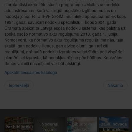
starptautiski akreditētu studiju programmu «Muitas un nodokļu
adminstrēšana», kurā var iegūt augstāko izglītību muitas un
nodokļu jomā. RTU IEVF SESMI muitnieku apmācība notiek kopš
1994. gada, savukārt nodokļu speciālistu – kopš 2004. gada.
Grāmatā apskatīta Latvijā esošā nodokļu sistēma, kas balstīta uz
spēkā esošo normatīvo aktu regulējumu 2018. gada 1. jūnijā.
Ņemot vērā, ka normatīvo aktu regulējums regulāri mainās, tajā
skaitā, gan nodokļu likmes, gan atvieglojumi, gan arī citi
regulējumi, grāmatā nodokļu izpratnes vajadzībām doti vispārīgi
piemēri, lai izprastu, kā nodokļus rēķina pēc būtības. Konkrētas
likmes vai citi nosacījumi var būt atšķirīgi.
Apskatīt tiešsaistes katalogā
Iepriekšējā
Nākamā