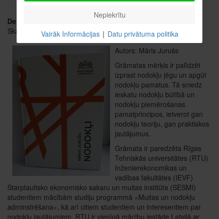
Nepiekrītu
Detaļas
Skatīts: 3116
Vairāk Informācijas
|
Datu privātuma politika
Autors: Māris Jurušs
Grāmatas mērķis ir palīdzēt
izprast nodokļu jēgu un apgūt
nodokļu pamatus. Tā sniedz
ieskatu nodokļu būtībā un
nodokļu piemērošanas
pamatprincipos, ietverot gan
nodokļu teoriju, gan praktiskos
jautājumus.
Grāmata ir paredzēta Rīgas
Tehniskās universitātes (RTU)
Inženierekonomikas un
vadības fakultātes (IEVF)
Starptautisko ekonomisko sakaru un muitas institūta (SESMI)
studentiem mācībām studiju programmā «Muitas un nodokļu
adminstrēšana», kā arī citiem studentiem un interesentiem par
nodokļu jautājumiem. RTU ir vienīgā mācību iestāde Latvijā ar