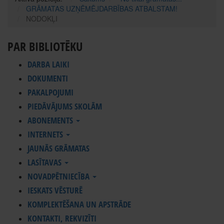
GRĀMATAS UZŅĒMĒJDARBĪBAS ATBALSTAM!
NODOKĻI
PAR BIBLIOTĒKU
DARBA LAIKI
DOKUMENTI
PAKALPOJUMI
PIEDĀVĀJUMS SKOLĀM
ABONEMENTS
INTERNETS
JAUNĀS GRĀMATAS
LASĪTAVAS
NOVADPĒTNIECĪBA
IESKATS VĒSTURĒ
KOMPLEKTĒŠANA UN APSTRĀDE
KONTAKTI, REKVIZĪTI