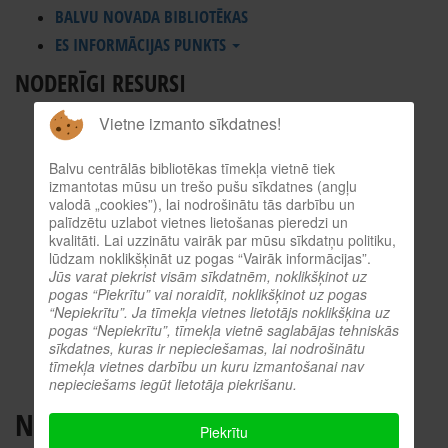
BALVU NOVADA BIBLIOTĒKAS
ES INFORMĀCIJAS PUNKTS
NODERĪGI RESURSI
TIEŠSAISTES KATALOGS
Vietne izmanto sīkdatnes!
KULTŪRVĒSTURES DATUBĀZE
Balvu centrālās bibliotēkas tīmekļa vietnē tiek
MĒS ESAM POPULĀRI!
izmantotas mūsu un trešo pušu sīkdatnes (angļu
ATTĒLI NO PASĀKUMIEM
valodā „cookies”), lai nodrošinātu tās darbību un
palīdzētu uzlabot vietnes lietošanas pieredzi un
LNB DIGITĀLĀ BIBLIOTĒKA
kvalitāti. Lai uzzinātu vairāk par mūsu sīkdatņu politiku,
KULTŪRA TĪMEKLĪ
lūdzam noklikšķināt uz pogas “Vairāk informācijas”.
Jūs varat piekrist visām sīkdatnēm, noklikšķinot uz
VĒRTS IZLASĪT!
pogas “Piekrītu” vai noraidīt, noklikšķinot uz pogas
“Nepiekrītu”. Ja tīmekļa vietnes lietotājs noklikšķina uz
PROFESIONĀLIE RESURSI
pogas “Nepiekrītu”, tīmekļa vietnē saglabājas tehniskās
O.SLIŠĀNS
sīkdatnes, kuras ir nepieciešamas, lai nodrošinātu
tīmekļa vietnes darbību un kuru izmantošanai nav
nepieciešams iegūt lietotāja piekrišanu.
NODOKĻI
Piekrītu