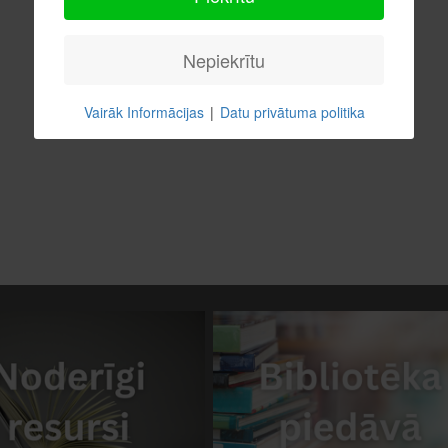
Nepiekrītu
Vairāk Informācijas
|
Datu privātuma politika