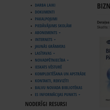
BIZN
DARBA LAIKI
DOKUMENTI
PAKALPOJUMI
Detaļas
PIEDĀVĀJUMS SKOLĀM
Skatīts:
ABONEMENTS
INTERNETS
JAUNĀS GRĀMATAS
LASĪTAVAS
NOVADPĒTNIECĪBA
IESKATS VĒSTURĒ
KOMPLEKTĒŠANA UN APSTRĀDE
KONTAKTI, REKVIZĪTI
BALVU NOVADA BIBLIOTĒKAS
ES INFORMĀCIJAS PUNKTS
NODERĪGI RESURSI