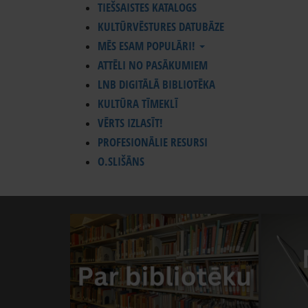
TIEŠSAISTES KATALOGS
KULTŪRVĒSTURES DATUBĀZE
MĒS ESAM POPULĀRI!
ATTĒLI NO PASĀKUMIEM
LNB DIGITĀLĀ BIBLIOTĒKA
KULTŪRA TĪMEKLĪ
VĒRTS IZLASĪT!
PROFESIONĀLIE RESURSI
O.SLIŠĀNS