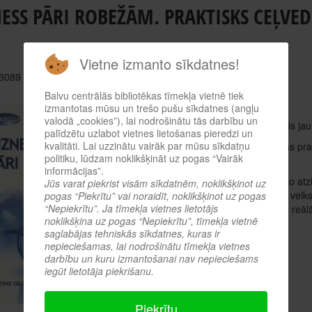
ESS PĀRI ROBEŽĀM. PRAKTISKS CEĻVE
Vietne izmanto sīkdatnes!
 3089
Balvu centrālās bibliotēkas tīmekļa vietnē tiek
Autors: Aneraude Baiba u.c.
izmantotas mūsu un trešo pušu sīkdatnes (angļu
valodā „cookies”), lai nodrošinātu tās darbību un
Bizness pāri robežām. Praktisks ceļvedis ja
palīdzētu uzlabot vietnes lietošanas pieredzi un
kvalitāti. Lai uzzinātu vairāk par mūsu sīkdatņu
Šī grāmata sniedz teorētiskas zināšanas pra
politiku, lūdzam noklikšķināt uz pogas “Vairāk
jautājumu risināšanai.
informācijas”.
Tās vērtību palielina apkopoto teorētisko at
Jūs varat piekrist visām sīkdatnēm, noklikšķinot uz
balstīti uz daāžādu Latvijas uzņēmumu veiksm
pogas “Piekrītu” vai noraidīt, noklikšķinot uz pogas
“Nepiekrītu”. Ja tīmekļa vietnes lietotājs
skaidrojumu izpratni un to izmantošanu reāl
noklikšķina uz pogas “Nepiekrītu”, tīmekļa vietnē
Goda profesors Dr. oec.)
saglabājas tehniskās sīkdatnes, kuras ir
Apskatīt tiešsaistes katalogā
nepieciešamas, lai nodrošinātu tīmekļa vietnes
darbību un kuru izmantošanai nav nepieciešams
iegūt lietotāja piekrišanu.
Iepriekšējā
Piekrītu