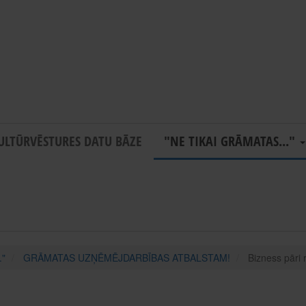
ULTŪRVĒSTURES DATU BĀZE
"NE TIKAI GRĀMATAS..."
."
GRĀMATAS UZŅĒMĒJDARBĪBAS ATBALSTAM!
Bizness pāri 