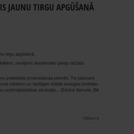
DIS JAUNU TIRGU APGŪŠANĀ
unu tirgu apgūšanā.
ktiķiem, nevājinot akadēmisko pieeju dažādu
ziņu praktiskās izmantošanas piemēri. Tie pārsvarā
es stāstiem un lasītājam būtiski atvieglos torētisko
ās uzņēmējdarbības situācijās... (Edvīns Samulis, BA
Nākamā