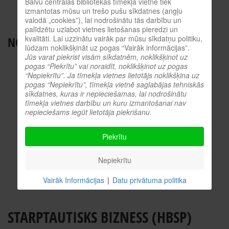
Balvu centrālās bibliotēkas tīmekļa vietnē tiek
BALVU NOVADA BIBLIOTĒKAS
izmantotas mūsu un trešo pušu sīkdatnes (angļu
valodā „cookies”), lai nodrošinātu tās darbību un
ES INFORMĀCIJAS PUNKTS
palīdzētu uzlabot vietnes lietošanas pieredzi un
kvalitāti. Lai uzzinātu vairāk par mūsu sīkdatņu politiku,
NODERĪGI RESURSI
lūdzam noklikšķināt uz pogas “Vairāk informācijas”.
Jūs varat piekrist visām sīkdatnēm, noklikšķinot uz
TIEŠSAISTES KATALOGS
pogas “Piekrītu” vai noraidīt, noklikšķinot uz pogas
KULTŪRVĒSTURES DATUBĀZE
“Nepiekrītu”. Ja tīmekļa vietnes lietotājs noklikšķina uz
pogas “Nepiekrītu”, tīmekļa vietnē saglabājas tehniskās
MĒS ESAM POPULĀRI!
sīkdatnes, kuras ir nepieciešamas, lai nodrošinātu
tīmekļa vietnes darbību un kuru izmantošanai nav
ATTĒLI NO PASĀKUMIEM
nepieciešams iegūt lietotāja piekrišanu.
LNB DIGITĀLĀ BIBLIOTĒKA
KULTŪRA TĪMEKLĪ
Piekrītu
VĒRTS IZLASĪT!
PROFESIONĀLIE RESURSI
Nepiekrītu
O.SLIŠĀNS
Vairāk Informācijas
|
Datu privātuma politika
STARPTAUTISKS BIZNESS (HBSP)