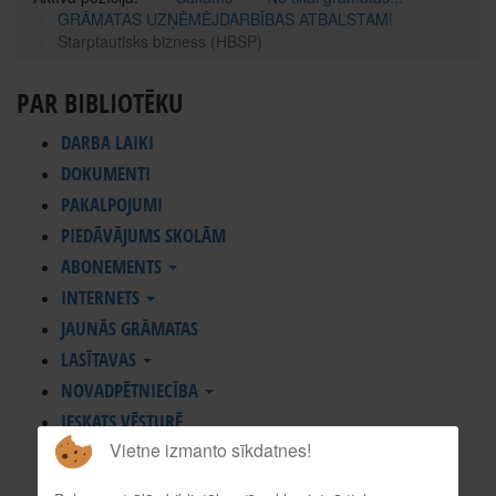
GRĀMATAS UZŅĒMĒJDARBĪBAS ATBALSTAM!
Starptautisks bizness (HBSP)
PAR BIBLIOTĒKU
DARBA LAIKI
DOKUMENTI
PAKALPOJUMI
PIEDĀVĀJUMS SKOLĀM
ABONEMENTS
INTERNETS
JAUNĀS GRĀMATAS
LASĪTAVAS
NOVADPĒTNIECĪBA
IESKATS VĒSTURĒ
Vietne izmanto sīkdatnes!
KOMPLEKTĒŠANA UN APSTRĀDE
KONTAKTI, REKVIZĪTI