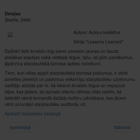
Detaļas
Skatīts: 2980
Autors: Autoru kolektīvs
Sērija "Lessons Learned"
Dažkārt tieši ārvalstu tirgi paver pavisam jaunas un daudz
plašākas iespējas nekā vietējais tirgus, taču, lai gūtu panākumus,
jāpārzina starptautiskā biznesa spēles noteikumi.
Tiem, kuri vēlas apgūt starptautiskā biznesa plašumus, ir vērts
smelties pieredzi un padomus veiksmīgu starptautisku uzņēmumu
vadītāju atziņās par to, kā iekarot ārvalstu tirgus un nepazust
tajos, kas jādara, lai izprastu klientu vēlmes citās valstīs, kā
saliedēt vienā komandā dažādu kultūru pārstāvjus, kas jāņem
vērā uzrunājot starptautisku auditoriju utt.
Apskatīt tiešsaistes katalogā
Iepriekšējā
Nākamā