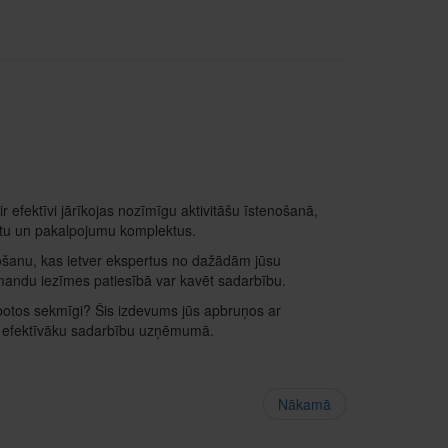
efektīvi jārīkojas nozīmīgu aktivitāšu īstenošanā,
ktu un pakalpojumu komplektus.
šanu, kas ietver ekspertus no dažādām jūsu
mandu iezīmes patiesībā var kavēt sadarbību.
rbotos sekmīgi? Šis izdevums jūs apbruņos ar
z efektīvāku sadarbību uzņēmumā.
Nākamā