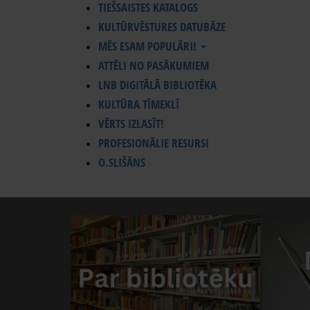
TIEŠSAISTES KATALOGS
KULTŪRVĒSTURES DATUBĀZE
MĒS ESAM POPULĀRI!
ATTĒLI NO PASĀKUMIEM
LNB DIGITĀLĀ BIBLIOTĒKA
KULTŪRA TĪMEKLĪ
VĒRTS IZLASĪT!
PROFESIONĀLIE RESURSI
O.SLIŠĀNS