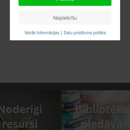
Nepiekrītu
Vairāk Informācijas
|
Datu privātuma politika