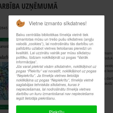
ARBĪBA UZŅĒMUMĀ
Vietne izmanto sīkdatnes!
 2845
Balvu centrālās bibliotēkas tīmekļa vietnē tiek
Autors: Autoru kolektīvs
izmantotas mūsu un trešo pušu sīkdatnes (angļu
valodā „cookies”), lai nodrošinātu tās darbību un
Harvard Business Review on
palīdzētu uzlabot vietnes lietošanas pieredzi un
kvalitāti. Lai uzzinātu vairāk par mūsu sīkdatņu
Lai uzvarētu konkurencē, jūsu uzņēmumam ir 
politiku, lūdzam noklikšķināt uz pogas “Vairāk
tostarp radot un pārdodot sarežģītus produ
informācijas”.
Tas prasa lielu, daudzpusīgu komandu veido
Jūs varat piekrist visām sīkdatnēm, noklikšķinot uz
organizācijas daļām. Tomēr noteiktas šo ko
pogas “Piekrītu” vai noraidīt, noklikšķinot uz pogas
“Nepiekrītu”. Ja tīmekļa vietnes lietotājs
Kā radīt vidi, lai starpfunkciju komandas da
noklikšķina uz pogas “Nepiekrītu”, tīmekļa vietnē
pārbaudītām tehnikām, kas ļaus radīt daud
saglabājas tehniskās sīkdatnes, kuras ir
nepieciešamas, lai nodrošinātu tīmekļa vietnes
Apskatīt tiešsaistes katalogā
darbību un kuru izmantošanai nav nepieciešams
iegūt lietotāja piekrišanu.
Iepriekšējā
Piekrītu