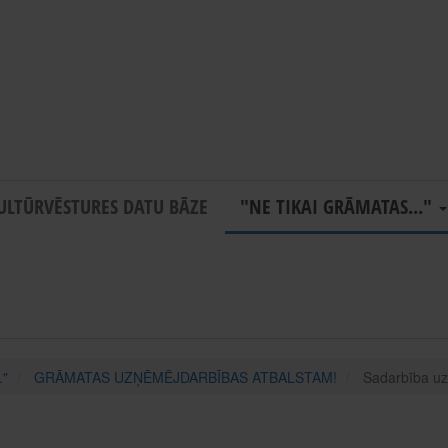
ULTŪRVĒSTURES DATU BĀZE
"NE TIKAI GRĀMATAS..."
."
GRĀMATAS UZŅĒMĒJDARBĪBAS ATBALSTAM!
Sadarbība 