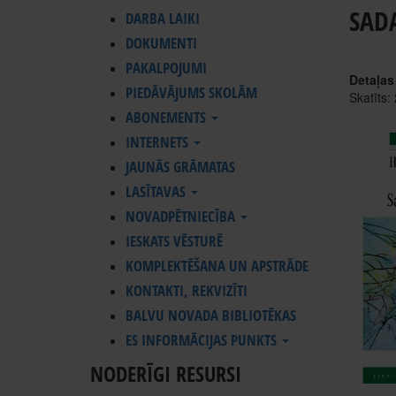
SAD
DARBA LAIKI
DOKUMENTI
PAKALPOJUMI
Detaļas
PIEDĀVĀJUMS SKOLĀM
Skatīts:
ABONEMENTS
INTERNETS
JAUNĀS GRĀMATAS
LASĪTAVAS
NOVADPĒTNIECĪBA
IESKATS VĒSTURĒ
KOMPLEKTĒŠANA UN APSTRĀDE
KONTAKTI, REKVIZĪTI
BALVU NOVADA BIBLIOTĒKAS
ES INFORMĀCIJAS PUNKTS
NODERĪGI RESURSI