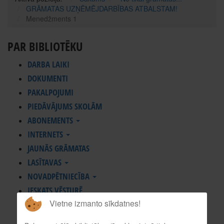
GRĀMATAS UZŅĒMĒJDARBĪBAS ATBALSTAM!
Menedžments 1
PAR BIBLIOTĒKU
DARBA LAIKI
DOKUMENTI
PAKALPOJUMI
PIEDĀVĀJUMS SKOLĀM
ABONEMENTS
INTERNETS
JAUNĀS GRĀMATAS
LASĪTAVAS
NOVADPĒTNIECĪBA
IESKATS VĒSTURĒ
Vietne izmanto sīkdatnes!
KOMPLEKTĒŠANA UN APSTRĀDE
KONTAKTI, REKVIZĪTI