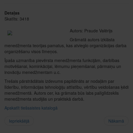
Detaļas
Skatīts: 3418
Autors: Praude Valērijs
Grāmatā autors izklāsta
menedžmenta teorijas pamatus, kas atvieglo organizācijas darba
organizēšanu visos līmeņos.
Īpaša uzmanība pievērsta menedžmenta funkcijām, darbības
motivēšanai, kominkācijai, lēmumu pieņemšanai, pārmaiņu un
inovāciju menedžmentam u.c.
Trešais pārstrādātais izdevums papildināts ar nodaļām par
līderību, informācijas tehnoloģiju attīstību, vērtību veidošanas ķēdi
menedžmentā. Autors cer, ka grāmata būs labs palīglīdzeklis
menedžmenta studijās un praktiskā darbā.
Apskatīt tiešsaistes katalogā
Iepriekšējā
Nākamā