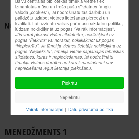
Balvu centrālās bibliotēkas tīmekļa vietnē tiek
BALVU NOVADA BIBLIOTĒKAS
izmantotas mūsu un trešo pušu sīkdatnes (angļu
valodā „cookies”), lai nodrošinātu tās darbību un
ES INFORMĀCIJAS PUNKTS
palīdzētu uzlabot vietnes lietošanas pieredzi un
kvalitāti. Lai uzzinātu vairāk par mūsu sīkdatņu politiku,
NODERĪGI RESURSI
lūdzam noklikšķināt uz pogas “Vairāk informācijas”.
Jūs varat piekrist visām sīkdatnēm, noklikšķinot uz
TIEŠSAISTES KATALOGS
pogas “Piekrītu” vai noraidīt, noklikšķinot uz pogas
KULTŪRVĒSTURES DATUBĀZE
“Nepiekrītu”. Ja tīmekļa vietnes lietotājs noklikšķina uz
pogas “Nepiekrītu”, tīmekļa vietnē saglabājas tehniskās
MĒS ESAM POPULĀRI!
sīkdatnes, kuras ir nepieciešamas, lai nodrošinātu
tīmekļa vietnes darbību un kuru izmantošanai nav
ATTĒLI NO PASĀKUMIEM
nepieciešams iegūt lietotāja piekrišanu.
LNB DIGITĀLĀ BIBLIOTĒKA
KULTŪRA TĪMEKLĪ
Piekrītu
VĒRTS IZLASĪT!
PROFESIONĀLIE RESURSI
Nepiekrītu
O.SLIŠĀNS
Vairāk Informācijas
|
Datu privātuma politika
MENEDŽMENTS 1