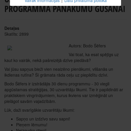
Vairāk Informācijas
|
Datu privātuma politika
PROGRAMMA PANĀKUMU GŪŠANAI
Detaļas
Skatīts: 2899
Autors: Bodo Šēfers
Vai ticat, ka esat spējīgs uz
kaut ko vairāk, nekā pašreizējā dzīve piedāvā?
Vai jūsu sapņus bieži vien neaizēno pienākumi, vilšanās un
ikdienas rutīna? Šī grāmata rāda ceļu uz piepildītu dzīvi.
Bodo Šēfers ir izstrādājis 30 dienu programmu - 30 viegli
apgūstamas stratēģijas, 30 uzvarētāju likumi. Tie ir papildināti ar
praktiskiem vingrinājumiem, kurus ikviens var izmēģināt un
pielāgot savām vajadzībām.
Lūk, daži svarīgākie uzvarētāju likumi:
Sapņo un izdzīvo savu sapni!
Pieņem lēmumu!
Neizgudro riteni!