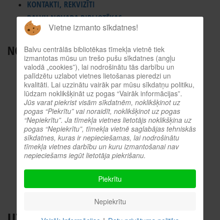
KONTAKTI, REKVIZĪTI
BALVU NOVADA BIBLIOTĒKAS
Vietne izmanto sīkdatnes!
ES INFORMĀCIJAS PUNKTS
NODERĪGI RESURSI
Balvu centrālās bibliotēkas tīmekļa vietnē tiek
izmantotas mūsu un trešo pušu sīkdatnes (angļu
valodā „cookies”), lai nodrošinātu tās darbību un
TIEŠSAISTES KATALOGS
palīdzētu uzlabot vietnes lietošanas pieredzi un
KULTŪRVĒSTURES DATUBĀZE
kvalitāti. Lai uzzinātu vairāk par mūsu sīkdatņu politiku,
lūdzam noklikšķināt uz pogas “Vairāk informācijas”.
MĒS ESAM POPULĀRI!
Jūs varat piekrist visām sīkdatnēm, noklikšķinot uz
ATTĒLI NO PASĀKUMIEM
pogas “Piekrītu” vai noraidīt, noklikšķinot uz pogas
“Nepiekrītu”. Ja tīmekļa vietnes lietotājs noklikšķina uz
LNB DIGITĀLĀ BIBLIOTĒKA
pogas “Nepiekrītu”, tīmekļa vietnē saglabājas tehniskās
KULTŪRA TĪMEKLĪ
sīkdatnes, kuras ir nepieciešamas, lai nodrošinātu
tīmekļa vietnes darbību un kuru izmantošanai nav
VĒRTS IZLASĪT!
nepieciešams iegūt lietotāja piekrišanu.
PROFESIONĀLIE RESURSI
O.SLIŠĀNS
Piekrītu
Nepiekrītu
UZVARĒTĀJU LIKUMI. 30 DIENU