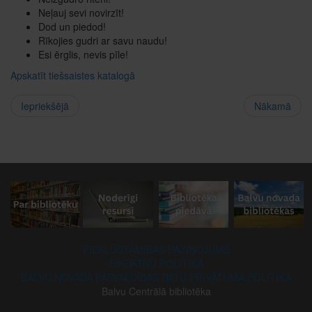
Neļauj sevi novirzīt!
Dod un piedod!
Rīkojies gudri ar savu naudu!
Esi ērglis, nevis pīle!
Apskatīt tiešsaistes katalogā
Iepriekšējā
Nākamā
PIEKĻŪSTAMĪBAS PAZIŅOJUMS
SĪKDATŅU POLITIKA
BALVU NOVADA PAŠVALDĪBAS DATU PRIVĀTUMA POLITIKA
Balvu Centrālā bibliotēka