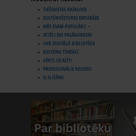
TIEŠSAISTES KATALOGS
KULTŪRVĒSTURES DATUBĀZE
MĒS ESAM POPULĀRI!
ATTĒLI NO PASĀKUMIEM
LNB DIGITĀLĀ BIBLIOTĒKA
KULTŪRA TĪMEKLĪ
VĒRTS IZLASĪT!
PROFESIONĀLIE RESURSI
O.SLIŠĀNS