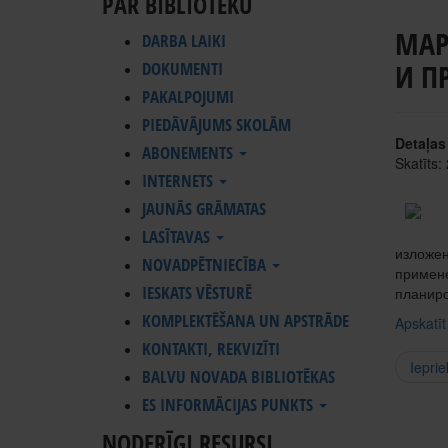
PAR BIBLIOTĒKU
МАР
DARBA LAIKI
И П
DOKUMENTI
PAKALPOJUMI
PIEDĀVĀJUMS SKOLĀM
Detaļas
ABONEMENTS
Skatīts:
INTERNETS
JAUNĀS GRĀMATAS
LASĪTAVAS
изложен
NOVADPĒTNIECĪBA
примене
IESKATS VĒSTURĒ
планиро
KOMPLEKTĒŠANA UN APSTRĀDE
Apskatīt
KONTAKTI, REKVIZĪTI
Ieprie
BALVU NOVADA BIBLIOTĒKAS
ES INFORMĀCIJAS PUNKTS
NODERĪGI RESURSI