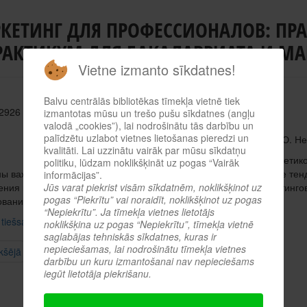
КЕТИНГ ДЛЯ ПРОФЕССИОНАЛОВ: ПРА
РАКТИКУМ ДЛЯ БАКАЛАВРИАТА И МА
Vietne izmanto sīkdatnes!
Balvu centrālās bibliotēkas tīmekļa vietnē tiek
 2926
izmantotas mūsu un trešo pušu sīkdatnes (angļu
valodā „cookies”), lai nodrošinātu tās darbību un
palīdzētu uzlabot vietnes lietošanas pieredzi un
Автор: Ю. М. Неруш, С. А. Панов, А. Ю. Н
kvalitāti. Lai uzzinātu vairāk par mūsu sīkdatņu
В учебнике освещены основные теоретико
politiku, lūdzam noklikšķināt uz pogas “Vairāk
ы важнейшие понятия маркетинга, рассмотрены современные тенд
informācijas”.
Jūs varat piekrist visām sīkdatnēm, noklikšķinot uz
ния в России, организация маркетинга, предплановые маркетингов
pogas “Piekrītu” vai noraidīt, noklikšķinot uz pogas
вание маркетинга.
“Nepiekrītu”. Ja tīmekļa vietnes lietotājs
 tiešsaistes katalogā
noklikšķina uz pogas “Nepiekrītu”, tīmekļa vietnē
saglabājas tehniskās sīkdatnes, kuras ir
nepieciešamas, lai nodrošinātu tīmekļa vietnes
kšējā
darbību un kuru izmantošanai nav nepieciešams
iegūt lietotāja piekrišanu.