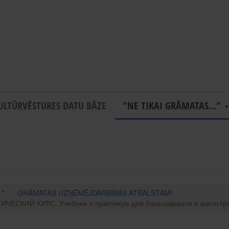
ULTŪRVĒSTURES DATU BĀZE
"NE TIKAI GRĀMATAS..."
."
GRĀMATAS UZŅĒMĒJDARBĪBAS ATBALSTAM!
КИЙ КУРС. Учебник и практикум для бакалавриата и магистр