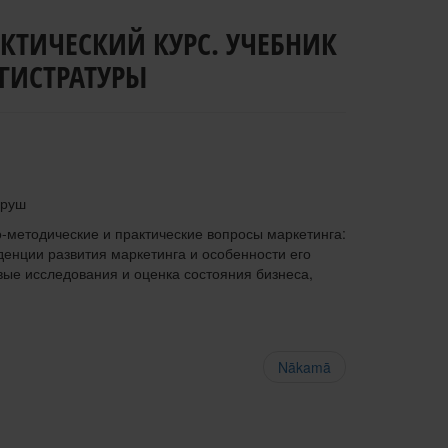
КТИЧЕСКИЙ КУРС. УЧЕБНИК
ГИСТРАТУРЫ
еруш
-методические и практические вопросы маркетинга:
енции развития маркетинга и особенности его
ые исследования и оценка состояния бизнеса,
Nākamā