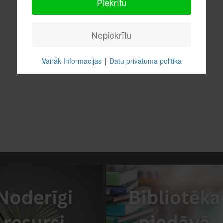
Piekrītu
Nepiekrītu
Vairāk Informācijas
|
Datu privātuma politika