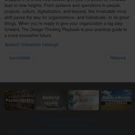
lead to new heights. From systems and operations to people,
projects, culture, digitalization, and beyond, this invaluable mind
shift paves the way for organizations--and individuals--to do great
things. When you’re ready to give your organization a big step
forward, The Design Thinking Playbook is your practical guide to
a more innovative future.
Apskatīt tiešsaistes katalogā
Iepriekšējā
Nākamā
PIEKĻŪSTAMĪBAS PAZIŅOJUMS
SĪKDATŅU POLITIKA
BALVU NOVADA PAŠVALDĪBAS DATU PRIVĀTUMA POLITIKA