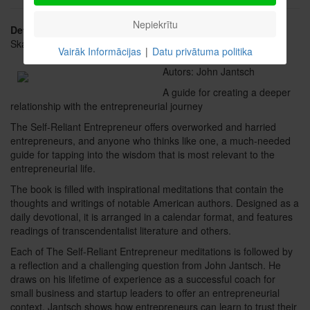
Nepiekrītu
Detaļas
Skatīts: 2790
Vairāk Informācijas
|
Datu privātuma politika
Autors: John Jantsch
A guide for creating a deeper
relationship with the entrepreneurial journey
The Self-Reliant Entrepreneur offers overworked and harried
entrepreneurs, and anyone who thinks like one, a much-needed
guide for tapping into the wisdom that is most relevant to the
entrepreneurial life.
The book is filled with inspirational meditations that contain the
thoughts and writings of notable American authors. Designed as a
daily devotional, it is arranged in a calendar format, and features
readings of transcendentalist literature and others.
Each of The Self-Reliant Entrepreneur meditations is followed by
a reflection and a challenging question from John Jantsch. He
draws on his lifetime of experience as a successful coach for
small business and startup leaders to offer an entrepreneurial
context. Jantsch shows how entrepreneurs can learn to trust their