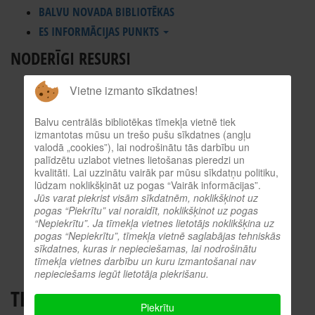
BALVU NOVADA BIBLIOTĒKAS
ES INFORMĀCIJAS PUNKTS
NODERĪGI RESURSI
TIEŠSAISTES KATALOGS
Vietne izmanto sīkdatnes!
KULTŪRVĒSTURES DATUBĀZE
Balvu centrālās bibliotēkas tīmekļa vietnē tiek
MĒS ESAM POPULĀRI!
izmantotas mūsu un trešo pušu sīkdatnes (angļu
ATTĒLI NO PASĀKUMIEM
valodā „cookies”), lai nodrošinātu tās darbību un
palīdzētu uzlabot vietnes lietošanas pieredzi un
LNB DIGITĀLĀ BIBLIOTĒKA
kvalitāti. Lai uzzinātu vairāk par mūsu sīkdatņu politiku,
KULTŪRA TĪMEKLĪ
lūdzam noklikšķināt uz pogas “Vairāk informācijas”.
Jūs varat piekrist visām sīkdatnēm, noklikšķinot uz
VĒRTS IZLASĪT!
pogas “Piekrītu” vai noraidīt, noklikšķinot uz pogas
PROFESIONĀLIE RESURSI
“Nepiekrītu”. Ja tīmekļa vietnes lietotājs noklikšķina uz
pogas “Nepiekrītu”, tīmekļa vietnē saglabājas tehniskās
O.SLIŠĀNS
sīkdatnes, kuras ir nepieciešamas, lai nodrošinātu
tīmekļa vietnes darbību un kuru izmantošanai nav
nepieciešams iegūt lietotāja piekrišanu.
THE SELF-RELIANT ENTREPRENEUR
Piekrītu