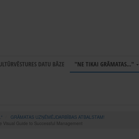
ULTŪRVĒSTURES DATU BĀZE
"NE TIKAI GRĀMATAS..."
."
GRĀMATAS UZŅĒMĒJDARBĪBAS ATBALSTAM!
e Visual Guide to Successful Management