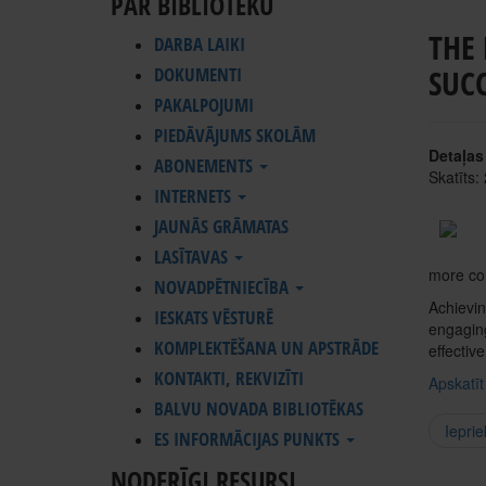
PAR BIBLIOTĒKU
THE
DARBA LAIKI
SUC
DOKUMENTI
PAKALPOJUMI
PIEDĀVĀJUMS SKOLĀM
Detaļas
ABONEMENTS
Skatīts:
INTERNETS
JAUNĀS GRĀMATAS
LASĪTAVAS
more co
NOVADPĒTNIECĪBA
Achievin
IESKATS VĒSTURĒ
engaging
KOMPLEKTĒŠANA UN APSTRĀDE
effectiv
KONTAKTI, REKVIZĪTI
Apskatīt
BALVU NOVADA BIBLIOTĒKAS
Ieprie
ES INFORMĀCIJAS PUNKTS
NODERĪGI RESURSI