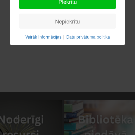
Piekrītu
Nepiekrītu
Vairāk Informācijas
|
Datu privātuma politika