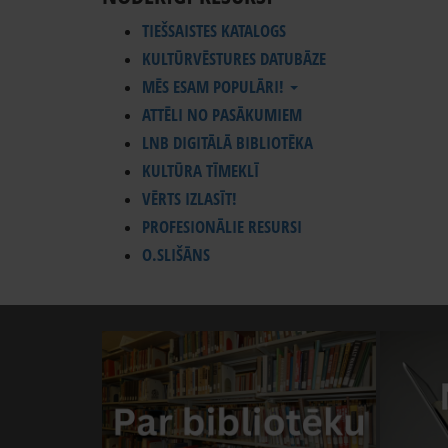
TIEŠSAISTES KATALOGS
KULTŪRVĒSTURES DATUBĀZE
MĒS ESAM POPULĀRI!
ATTĒLI NO PASĀKUMIEM
LNB DIGITĀLĀ BIBLIOTĒKA
KULTŪRA TĪMEKLĪ
VĒRTS IZLASĪT!
PROFESIONĀLIE RESURSI
O.SLIŠĀNS