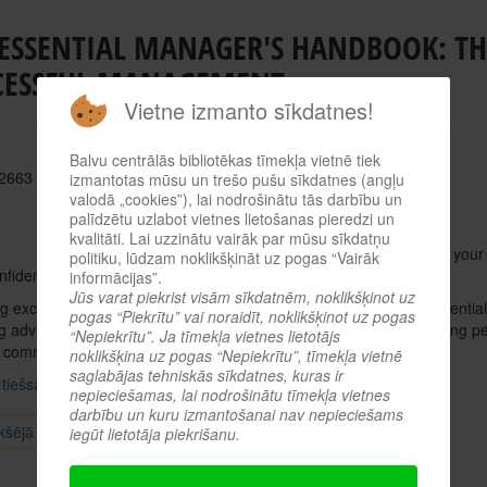
 ESSENTIAL MANAGER'S HANDBOOK: TH
CESSFUL MANAGEMENT
Vietne izmanto sīkdatnes!
Balvu centrālās bibliotēkas tīmekļa vietnē tiek
 2663
izmantotas mūsu un trešo pušu sīkdatnes (angļu
valodā „cookies”), lai nodrošinātu tās darbību un
palīdzētu uzlabot vietnes lietošanas pieredzi un
Autors: Gillian Andrews
kvalitāti. Lai uzzinātu vairāk par mūsu sīkdatņu
Are you looking to take the next step in yo
politiku, lūdzam noklikšķināt uz pogas “Vairāk
nfidence when managing others?
informācijas”.
Jūs varat piekrist visām sīkdatnēm, noklikšķinot uz
g excellence as a manager requires a broad skillset, and The Essenti
pogas “Piekrītu” vai noraidīt, noklikšķinot uz pogas
 advice on the 6 key areas. Nurture your confidence with managing pe
“Nepiekrītu”. Ja tīmekļa vietnes lietotājs
e communication, presenting, and negotiating.
noklikšķina uz pogas “Nepiekrītu”, tīmekļa vietnē
saglabājas tehniskās sīkdatnes, kuras ir
 tiešsaistes katalogā
nepieciešamas, lai nodrošinātu tīmekļa vietnes
darbību un kuru izmantošanai nav nepieciešams
kšējā
iegūt lietotāja piekrišanu.