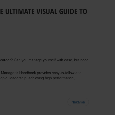
E ULTIMATE VISUAL GUIDE TO
ur career? Can you manage yourself with ease, but need
al Manager’s Handbook provides easy-to-follow and
ople, leadership, achieving high performance,
Nākamā