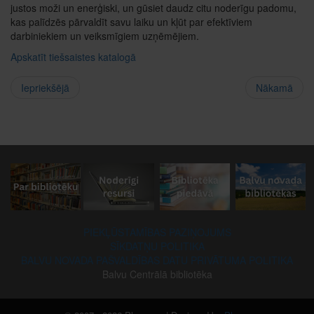
justos moži un enerģiski, un gūsiet daudz citu noderīgu padomu,
kas palīdzēs pārvaldīt savu laiku un kļūt par efektīviem
darbiniekiem un veiksmīgiem uzņēmējiem.
Apskatīt tiešsaistes katalogā
Iepriekšējā
Nākamā
PIEKĻŪSTAMĪBAS PAZIŅOJUMS
SĪKDATŅU POLITIKA
BALVU NOVADA PAŠVALDĪBAS DATU PRIVĀTUMA POLITIKA
Balvu Centrālā bibliotēka