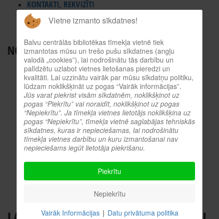
KONTAKTI, REKVIZĪTI
BALVU NOVADA BIBLIOTĒKAS
Vietne izmanto sīkdatnes!
ES INFORMĀCIJAS PUNKTS
Balvu centrālās bibliotēkas tīmekļa vietnē tiek
NODERĪGI RESURSI
izmantotas mūsu un trešo pušu sīkdatnes (angļu
valodā „cookies”), lai nodrošinātu tās darbību un
TIEŠSAISTES KATALOGS
palīdzētu uzlabot vietnes lietošanas pieredzi un
kvalitāti. Lai uzzinātu vairāk par mūsu sīkdatņu politiku,
KULTŪRVĒSTURES DATUBĀZE
lūdzam noklikšķināt uz pogas “Vairāk informācijas”.
MĒS ESAM POPULĀRI!
Jūs varat piekrist visām sīkdatnēm, noklikšķinot uz
pogas “Piekrītu” vai noraidīt, noklikšķinot uz pogas
ATTĒLI NO PASĀKUMIEM
“Nepiekrītu”. Ja tīmekļa vietnes lietotājs noklikšķina uz
pogas “Nepiekrītu”, tīmekļa vietnē saglabājas tehniskās
LNB DIGITĀLĀ BIBLIOTĒKA
sīkdatnes, kuras ir nepieciešamas, lai nodrošinātu
KULTŪRA TĪMEKLĪ
tīmekļa vietnes darbību un kuru izmantošanai nav
nepieciešams iegūt lietotāja piekrišanu.
VĒRTS IZLASĪT!
PROFESIONĀLIE RESURSI
Piekrītu
O.SLIŠĀNS
Nepiekrītu
LAIKA MENEDŽMENTS. VEIKSMĪGAI
Vairāk Informācijas
|
Datu privātuma politika