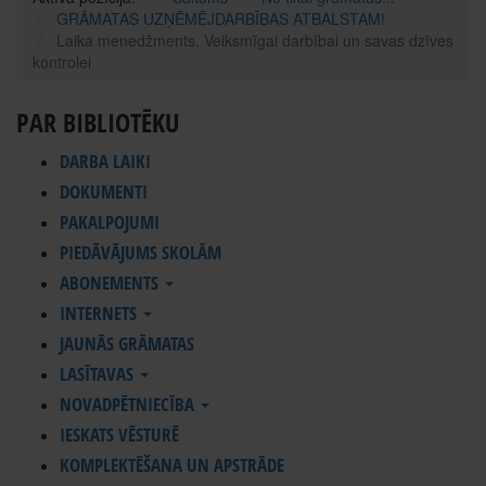
GRĀMATAS UZŅĒMĒJDARBĪBAS ATBALSTAM!
Laika menedžments. Veiksmīgai darbībai un savas dzīves
kontrolei
PAR BIBLIOTĒKU
DARBA LAIKI
DOKUMENTI
PAKALPOJUMI
PIEDĀVĀJUMS SKOLĀM
ABONEMENTS
INTERNETS
JAUNĀS GRĀMATAS
LASĪTAVAS
NOVADPĒTNIECĪBA
IESKATS VĒSTURĒ
KOMPLEKTĒŠANA UN APSTRĀDE