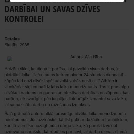
DARBĪBAI UN SAVAS DZĪVES
KONTROLEI
Detaļas
Skatīts: 2985
Autors: Aija Rība
Reizēm šķiet, ka diena ir par īsu, lai paveiktu visus darbus, jo
pietrūkst laika. Taču mums katram pieder 24 stundas diennaktī –
kāpēc tad daži cilvēki spēj paveikt vairāk nekā citi? Atbilde ir
vienkārša: viņiem palīdz labs laika menedžments. Tas ir prasmīgu
cilvēku ieradums un gudras un efektīvas darbības noslēpums, kas
parāda, cik svarīgi ir pēc iespējas lietderīgāk izmantot savu laiku,
lai samazinātu darba un ražošanas izmaksas.
Šajā grāmatā autore atklāj prasmīgu cilvēku laika menedžmenta
noslēpumus. Jūs uzzināsiet, kā tikt galā ar dažādiem traucēkļiem,
kuri tā vien tīko nozagt mūsu dārgo laiku, kā pareizi izveidot
uzdevumu sarakstu, kā rūpēties par sevi, lai darba dienas ritumā