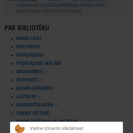
GRĀMATAS UZŅĒMĒJDARBĪBAS ATBALSTAM!
PĀRDOŠANA RADOŠĀ LIDOJUMĀ
PAR BIBLIOTĒKU
DARBA LAIKI
DOKUMENTI
PAKALPOJUMI
PIEDĀVĀJUMS SKOLĀM
ABONEMENTS
INTERNETS
JAUNĀS GRĀMATAS
LASĪTAVAS
NOVADPĒTNIECĪBA
IESKATS VĒSTURĒ
KOMPLEKTĒŠANA UN APSTRĀDE
Vietne izmanto sīkdatnes!
KONTAKTI, REKVIZĪTI