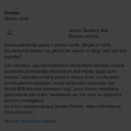
Detaļas
Skatīts: 2638
Autors: Bariševa Asja
Biznesa romāns
Ikviena pārdevēja sapnis ir pārdot vairāk, dārgāk un ātrāk.
Kā pārliecināt klientu, ka, pērkot ātri, daudz un dārgi, tieši viņš būs
ieguvējs?
Gan topošiem, gan pieredzējušiem pārdevējiem biznesa romānā
aprakstītie profesionāļa piedzīvojumi dod iespēju apgūt jaunu
pieredzi. Iejūtoties romāna galvenā varoņa lomā, no cita skatu
punkta paveras situācijas, kurās nonāk katrs pārdevējs, kas
strādā B2B (bizness biznesam) tirgū: jaunu klientu meklēšana,
gatavošanās pārrunām, kaulēšanās par īsto cenu un ilgtermiņa
darījumu noslēgšana.
No krievu valodas tulkojusi Sandra Priedīte. Vāka noformējums
Elīna Ducmane.
Apskatīt tiešsaistes katalogā