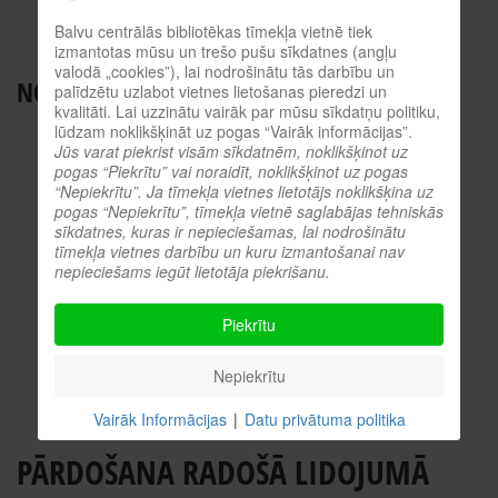
BALVU NOVADA BIBLIOTĒKAS
Balvu centrālās bibliotēkas tīmekļa vietnē tiek
ES INFORMĀCIJAS PUNKTS
izmantotas mūsu un trešo pušu sīkdatnes (angļu
valodā „cookies”), lai nodrošinātu tās darbību un
NODERĪGI RESURSI
palīdzētu uzlabot vietnes lietošanas pieredzi un
kvalitāti. Lai uzzinātu vairāk par mūsu sīkdatņu politiku,
TIEŠSAISTES KATALOGS
lūdzam noklikšķināt uz pogas “Vairāk informācijas”.
Jūs varat piekrist visām sīkdatnēm, noklikšķinot uz
KULTŪRVĒSTURES DATUBĀZE
pogas “Piekrītu” vai noraidīt, noklikšķinot uz pogas
“Nepiekrītu”. Ja tīmekļa vietnes lietotājs noklikšķina uz
MĒS ESAM POPULĀRI!
pogas “Nepiekrītu”, tīmekļa vietnē saglabājas tehniskās
ATTĒLI NO PASĀKUMIEM
sīkdatnes, kuras ir nepieciešamas, lai nodrošinātu
tīmekļa vietnes darbību un kuru izmantošanai nav
LNB DIGITĀLĀ BIBLIOTĒKA
nepieciešams iegūt lietotāja piekrišanu.
KULTŪRA TĪMEKLĪ
VĒRTS IZLASĪT!
Piekrītu
PROFESIONĀLIE RESURSI
Nepiekrītu
O.SLIŠĀNS
Vairāk Informācijas
|
Datu privātuma politika
PĀRDOŠANA RADOŠĀ LIDOJUMĀ