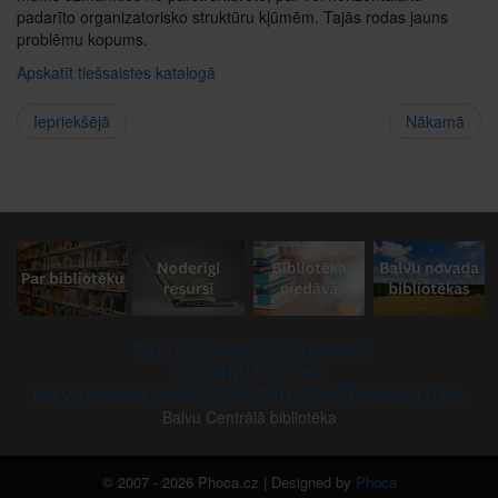
padarīto organizatorisko struktūru kļūmēm. Tajās rodas jauns
problēmu kopums.
Apskatīt tiešsaistes katalogā
Iepriekšējā
Nākamā
PIEKĻŪSTAMĪBAS PAZIŅOJUMS
SĪKDATŅU POLITIKA
BALVU NOVADA PAŠVALDĪBAS DATU PRIVĀTUMA POLITIKA
Balvu Centrālā bibliotēka
© 2007 - 2026 Phoca.cz | Designed by
Phoca