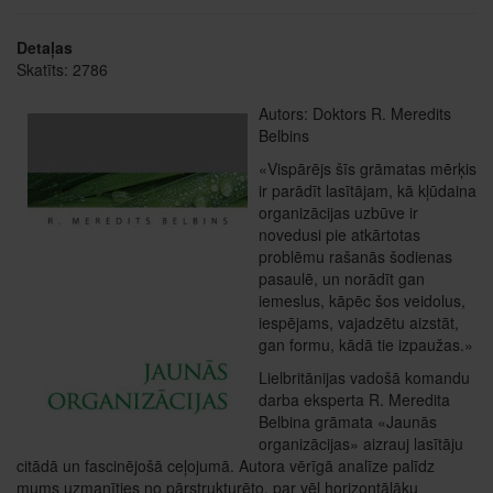
Detaļas
Skatīts: 2786
Autors: Doktors R. Meredits
Belbins
«Vispārējs šīs grāmatas mērķis
ir parādīt lasītājam, kā kļūdaina
organizācijas uzbūve ir
novedusi pie atkārtotas
problēmu rašanās šodienas
pasaulē, un norādīt gan
iemeslus, kāpēc šos veidolus,
iespējams, vajadzētu aizstāt,
gan formu, kādā tie izpaužas.»
Lielbritānijas vadošā komandu
darba eksperta R. Meredita
Belbina grāmata «Jaunās
organizācijas» aizrauj lasītāju
citādā un fascinējošā ceļojumā. Autora vērīgā analīze palīdz
mums uzmanīties no pārstrukturēto, par vēl horizontālāku