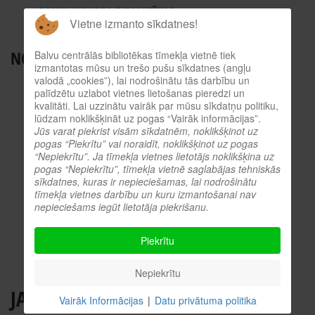
BALVU NOVADA BIBLIOTĒKAS
Vietne izmanto sīkdatnes!
ES INFORMĀCIJAS PUNKTS
NODERĪGI RESURSI
Balvu centrālās bibliotēkas tīmekļa vietnē tiek
izmantotas mūsu un trešo pušu sīkdatnes (angļu
valodā „cookies”), lai nodrošinātu tās darbību un
TIEŠSAISTES KATALOGS
palīdzētu uzlabot vietnes lietošanas pieredzi un
KULTŪRVĒSTURES DATUBĀZE
kvalitāti. Lai uzzinātu vairāk par mūsu sīkdatņu politiku,
lūdzam noklikšķināt uz pogas “Vairāk informācijas”.
MĒS ESAM POPULĀRI!
Jūs varat piekrist visām sīkdatnēm, noklikšķinot uz
ATTĒLI NO PASĀKUMIEM
pogas “Piekrītu” vai noraidīt, noklikšķinot uz pogas
“Nepiekrītu”. Ja tīmekļa vietnes lietotājs noklikšķina uz
LNB DIGITĀLĀ BIBLIOTĒKA
pogas “Nepiekrītu”, tīmekļa vietnē saglabājas tehniskās
KULTŪRA TĪMEKLĪ
sīkdatnes, kuras ir nepieciešamas, lai nodrošinātu
tīmekļa vietnes darbību un kuru izmantošanai nav
VĒRTS IZLASĪT!
nepieciešams iegūt lietotāja piekrišanu.
PROFESIONĀLIE RESURSI
O.SLIŠĀNS
Piekrītu
Nepiekrītu
JAUNĀS ORGANIZĀCIJAS
Vairāk Informācijas
|
Datu privātuma politika