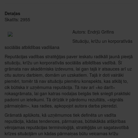
Detaļas
Skatīts: 2955
Autors: Endrjū Grifins
Situāciju, krīžu un korporatīvās
sociālās atbildības vadīšana
Reputācijas vadības stratēģijas paver ieskatu radikāli jaunā pieejā
situāciju, krīžu un korporatīvās sociālās atbildības vadībā. Šī
grāmata nav akadēmisks izdevums, lai gan tajā ir atsauces arī uz
citu autoru darbiem, domām un uzskatiem. Tajā ir doti vairāki
piemēri, tomēr tā nav situāciju piemēru konspekts, kas atklāj to,
cik būtiska ir uzņēmuma reputācija. Tā nav arī «ko darīt»
rokasgrāmata, lai gan katras nodaļas beigās tiek sniegti praktiski
padomi un ieteikumi. Tā drīzāk ir pārdomu rezultāts, «signāls
pārmaiņām», kas radies, apkopojot autora darba pieredzi.
Grāmatā aplūkots, kā uzņēmumos tiek definēta un vadīta
reputācija, kādas tendences, pārmaiņas, būtiskākās atšķirības
vērojamas reputācijas terminoloģijā, stratēģijās un sagatavotībā
krīzes situācijām un kādas pārmaiņas būtu veicamas krīžu