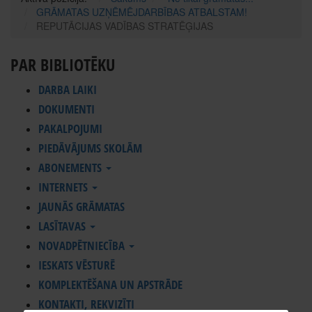
GRĀMATAS UZŅĒMĒJDARBĪBAS ATBALSTAM!
REPUTĀCIJAS VADĪBAS STRATĒĢIJAS
PAR BIBLIOTĒKU
DARBA LAIKI
DOKUMENTI
PAKALPOJUMI
PIEDĀVĀJUMS SKOLĀM
ABONEMENTS
INTERNETS
JAUNĀS GRĀMATAS
LASĪTAVAS
NOVADPĒTNIECĪBA
IESKATS VĒSTURĒ
KOMPLEKTĒŠANA UN APSTRĀDE
KONTAKTI, REKVIZĪTI