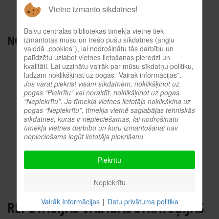
BALVU NOVADA BIBLIOTĒKAS
Vietne izmanto sīkdatnes!
ES INFORMĀCIJAS PUNKTS
Balvu centrālās bibliotēkas tīmekļa vietnē tiek
NODERĪGI RESURSI
izmantotas mūsu un trešo pušu sīkdatnes (angļu
valodā „cookies”), lai nodrošinātu tās darbību un
palīdzētu uzlabot vietnes lietošanas pieredzi un
TIEŠSAISTES KATALOGS
kvalitāti. Lai uzzinātu vairāk par mūsu sīkdatņu politiku,
KULTŪRVĒSTURES DATUBĀZE
lūdzam noklikšķināt uz pogas “Vairāk informācijas”.
Jūs varat piekrist visām sīkdatnēm, noklikšķinot uz
MĒS ESAM POPULĀRI!
pogas “Piekrītu” vai noraidīt, noklikšķinot uz pogas
ATTĒLI NO PASĀKUMIEM
“Nepiekrītu”. Ja tīmekļa vietnes lietotājs noklikšķina uz
pogas “Nepiekrītu”, tīmekļa vietnē saglabājas tehniskās
LNB DIGITĀLĀ BIBLIOTĒKA
sīkdatnes, kuras ir nepieciešamas, lai nodrošinātu
KULTŪRA TĪMEKLĪ
tīmekļa vietnes darbību un kuru izmantošanai nav
nepieciešams iegūt lietotāja piekrišanu.
VĒRTS IZLASĪT!
PROFESIONĀLIE RESURSI
Piekrītu
O.SLIŠĀNS
Nepiekrītu
Vairāk Informācijas
|
Datu privātuma politika
REPUTĀCIJAS VADĪBAS STRATĒĢIJAS