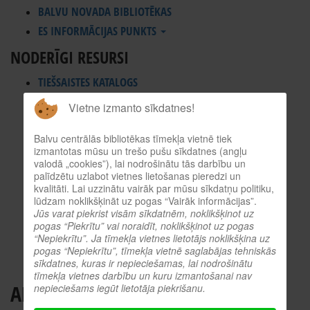
BALVU NOVADA BIBLIOTĒKAS
ES INFORMĀCIJAS PUNKTS
NODERĪGI RESURSI
TIEŠSAISTES KATALOGS
KULTŪRVĒSTURES DATUBĀZE
Vietne izmanto sīkdatnes!
MĒS ESAM POPULĀRI!
Balvu centrālās bibliotēkas tīmekļa vietnē tiek
ATTĒLI NO PASĀKUMIEM
izmantotas mūsu un trešo pušu sīkdatnes (angļu
LNB DIGITĀLĀ BIBLIOTĒKA
valodā „cookies”), lai nodrošinātu tās darbību un
palīdzētu uzlabot vietnes lietošanas pieredzi un
KULTŪRA TĪMEKLĪ
kvalitāti. Lai uzzinātu vairāk par mūsu sīkdatņu politiku,
VĒRTS IZLASĪT!
lūdzam noklikšķināt uz pogas “Vairāk informācijas”.
Jūs varat piekrist visām sīkdatnēm, noklikšķinot uz
PROFESIONĀLIE RESURSI
pogas “Piekrītu” vai noraidīt, noklikšķinot uz pogas
O.SLIŠĀNS
“Nepiekrītu”. Ja tīmekļa vietnes lietotājs noklikšķina uz
pogas “Nepiekrītu”, tīmekļa vietnē saglabājas tehniskās
sīkdatnes, kuras ir nepieciešamas, lai nodrošinātu
tīmekļa vietnes darbību un kuru izmantošanai nav
APKĀRT VIENI VIENĪGI IDIOTI
nepieciešams iegūt lietotāja piekrišanu.