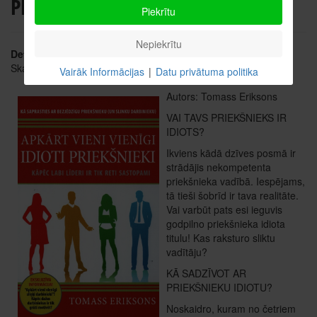
PRIEKŠNIEKI
Piekrītu
Nepiekrītu
Detaļas
Skatīts: 2909
Vairāk Informācijas
|
Datu privātuma politika
Autors: Tomass Eriksons
VAI TAVS PRIEKŠNIEKS IR
IDIOTS?
Ikviens kādā dzīves posmā ir
strādājis nekompetenta
priekšnieka vadībā. Iespējams,
tā tieši šobrīd ir tava realitāte.
Vai varbūt pats esi ieguvis
godpilno priekšnieka idiota
titulu! Kas raksturo sliktu
vadītāju?
KĀ SADZĪVOT AR
PRIEKŠNIEKU IDIOTU?
Noskaidro, kuram no četriem