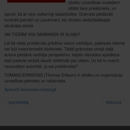
cilvēku uzvedības modeļiem
atbilst tavs priekšnieks, un
izproti, kā ar viņu veiksmīgi sadarboties. Grāmatā piedāvāti
konkrēti piemēri un paņēmieni, kā rīkoties visdažādākajās
situācijās darbā.
VAI TIEŠĀM VISI DARBINIEKI IR SLIŅĶI?
Lai kā visās problēmās gribētos vainot vadītājus, patiesais cēlonis
var būt neieinteresēti darbinieki. Tādēļ grāmatas otrajā daļā
autors piedāvā vadītāja perspektīvu: kāpēc vienādos apstākļos
daži padotie strādā daudz efektīvāk par citiem. Un kā to mainīt,
nezaudējot autoritāti, ja esi priekšnieks?
TOMASS ERIKSONS (Thomas Erikson) ir cilvēku un organizāciju
uzvedības pētnieks un rakstnieks.
Apskatīt tiešsaistes katalogā
Iepriekšējā
Nākamā