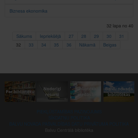
Biznesa ekonomika
32 lapa no 40
Sākums
Iepriekšējā
27
28
29
30
31
32
33
34
35
36
Nākamā
Beigas
PIEKĻŪSTAMĪBAS PAZIŅOJUMS
SĪKDATŅU POLITIKA
BALVU NOVADA PAŠVALDĪBAS DATU PRIVĀTUMA POLITIKA
Balvu Centrālā bibliotēka