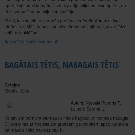
apdrošināšanas kompānijas to izplatīja miljonos eksemplāru, un
tā kļuva pazīstama miljoniem lasītāju.
Sižeti, kas smelti no varenās pilsētas senās Babilonas dzīves,
atgādina lasītājiem pavisam vienkāršas patiesības, kas var līdzēt
ceļā uz labklājību.
Apskatīt tiešsaistes katalogā
BAGĀTAIS TĒTIS, NABAGAIS TĒTIS
Detaļas
Skatīts: 3868
Autors: Kijosaki Roberts T.,
Lektere Šārona L.
Ko saviem bērniem par naudu māca bagātie un nemāca nabagie.
Cilvēki cīnās ar finansiālām grūtībām galvenokārt tāpēc, ka skolā
par naudu neko nav uzzinājuši.