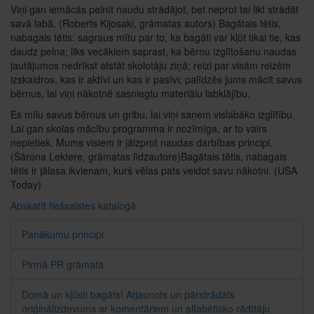
Viņi gan iemācās pelnīt naudu strādājot, bet neprot tai likt strādāt
savā labā. (Roberts Kijosaki, grāmatas autors) Bagātais tētis,
nabagais tētis: sagraus mītu par to, ka bagāti var kļūt tikai tie, kas
daudz pelna; liks vecākiem saprast, ka bērnu izglītošanu naudas
jautājumos nedrīkst atstāt skolotāju ziņā; reizi par visām reizēm
izskaidros, kas ir aktīvi un kas ir pasīvi; palīdzēs jums mācīt savus
bērnus, lai viņi nākotnē sasniegtu materiālu labklājību.
Es mīlu savus bērnus un gribu, lai viņi saņem vislabāko izglītību.
Lai gan skolas mācību programma ir nozīmīga, ar to vairs
nepietiek. Mums visiem ir jāizprot naudas darbības principi.
(Šārona Lektere, grāmatas līdzautore)Bagātais tētis, nabagais
tētis ir jālasa ikvienam, kurš vēlas pats veidot savu nākotni. (USA
Today)
Apskatīt tiešsaistes katalogā
Panākumu principi
Pirmā PR grāmata
Domā un kļūsti bagāts! Atjaunots un pārstrādāts
oriģinālizdevums ar komentāriem un alfabētisko rādītāju