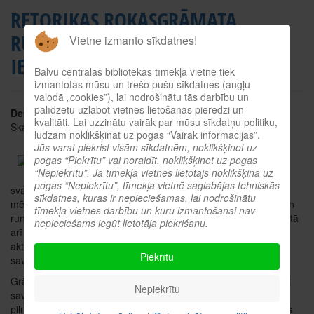
RETORIKAS ROKASGRĀMATA.
RUNĀSIM SKAIDRI, SPILGTI,
Vietne izmanto sīkdatnes!
IEDARBĪGI!
Balvu centrālās bibliotēkas tīmekļa vietnē tiek
izmantotas mūsu un trešo pušu sīkdatnes (angļu
valodā „cookies”), lai nodrošinātu tās darbību un
palīdzētu uzlabot vietnes lietošanas pieredzi un
Detaļas
kvalitāti. Lai uzzinātu vairāk par mūsu sīkdatņu politiku,
Skatīts: 3045
lūdzam noklikšķināt uz pogas “Vairāk informācijas”.
Jūs varat piekrist visām sīkdatnēm, noklikšķinot uz
Autors: Kramiņš Edgars
pogas “Piekrītu” vai noraidīt, noklikšķinot uz pogas
“Nepiekrītu”. Ja tīmekļa vietnes lietotājs noklikšķina uz
Runas prasmju attīstīšana ir
pogas “Nepiekrītu”, tīmekļa vietnē saglabājas tehniskās
svarīgs cilvēka dzīves kvalitātes aspekts. Tāpēc šīs grāmatas
sīkdatnes, kuras ir nepieciešamas, lai nodrošinātu
mērķis ir akcentēt un rosināt retorikas pamatzināšanu apguvi un
tīmekļa vietnes darbību un kuru izmantošanai nav
runas prasmju attīstību kā vidusskolēniem un viņu skolotājiem, tā
nepieciešams iegūt lietotāja piekrišanu.
arī studentiem, augstskolu lektoriem, žurnālistiem, diktoriem,
aktieriem, dziedātājiem un citu profesiju pārstāvjiem, realizējot
Piekrītu
savas sociālās lomas sabiedrībā.
Grāmata ir noderīga ikvienam, kurš izjūt nepieciešamību attīstīt
Nepiekrītu
savas balss labskaņu, stabilizēt elpošanu un artikulāciju,
pilnveidojot dikciju, likvidējot runas defektus, kaitīgos ieradumus