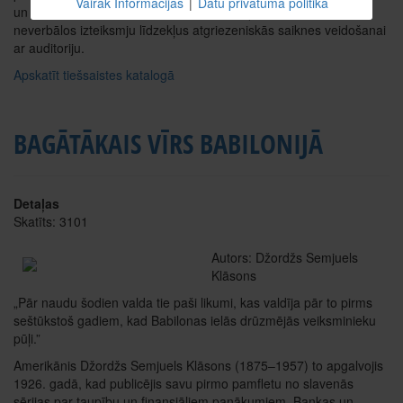
Vairāk Informācijas
|
Datu privātuma politika
un līdz ar paraverbāliem izteiksmju līdzekļiem apgūstot arī
neverbālos izteiksmju līdzekļus atgriezeniskās saiknes veidošanai
ar auditoriju.
Apskatīt tiešsaistes katalogā
BAGĀTĀKAIS VĪRS BABILONIJĀ
Detaļas
Skatīts: 3101
Autors: Džordžs Semjuels
Klāsons
„Pār naudu šodien valda tie paši likumi, kas valdīja pār to pirms
seštūkstoš gadiem, kad Babilonas ielās drūzmējās veiksminieku
pūļi.”
Amerikānis Džordžs Semjuels Klāsons (1875–1957) to apgalvojis
1926. gadā, kad publicējis savu pirmo pamfletu no slavenās
sērijas par taupību un finansiāliem panākumiem. Bankas un