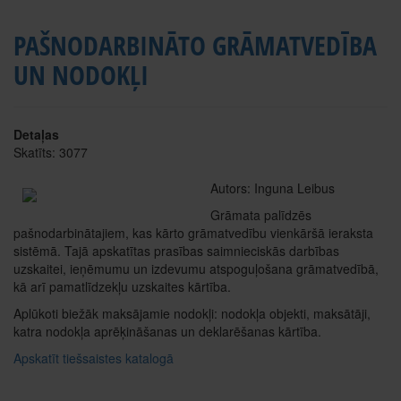
PAŠNODARBINĀTO GRĀMATVEDĪBA
UN NODOKĻI
Detaļas
Skatīts: 3077
Autors: Inguna Leibus
Grāmata palīdzēs
pašnodarbinātajiem, kas kārto grāmatvedību vienkāršā ieraksta
sistēmā. Tajā apskatītas prasības saimnieciskās darbības
uzskaitei, ieņēmumu un izdevumu atspoguļošana grāmatvedībā,
kā arī pamatlīdzekļu uzskaites kārtība.
Aplūkoti biežāk maksājamie nodokļi: nodokļa objekti, maksātāji,
katra nodokļa aprēķināšanas un deklarēšanas kārtība.
Apskatīt tiešsaistes katalogā