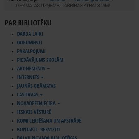
GRĀMATAS UZŅĒMĒJDARBĪBAS ATBALSTAM!
PAR BIBLIOTĒKU
DARBA LAIKI
DOKUMENTI
PAKALPOJUMI
PIEDĀVĀJUMS SKOLĀM
ABONEMENTS
INTERNETS
JAUNĀS GRĀMATAS
LASĪTAVAS
NOVADPĒTNIECĪBA
IESKATS VĒSTURĒ
KOMPLEKTĒŠANA UN APSTRĀDE
KONTAKTI, REKVIZĪTI
BALVU NOVADA BIBLIOTĒKAS