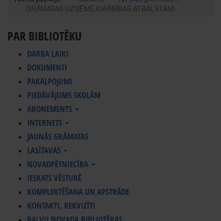
GRĀMATAS UZŅĒMĒJDARBĪBAS ATBALSTAM!
PAR BIBLIOTĒKU
DARBA LAIKI
DOKUMENTI
PAKALPOJUMI
PIEDĀVĀJUMS SKOLĀM
ABONEMENTS
INTERNETS
JAUNĀS GRĀMATAS
LASĪTAVAS
NOVADPĒTNIECĪBA
IESKATS VĒSTURĒ
KOMPLEKTĒŠANA UN APSTRĀDE
KONTAKTI, REKVIZĪTI
BALVU NOVADA BIBLIOTĒKAS