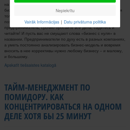
на реальных потребителях и постоянной корректировке
бизнес-модели, с тем чтобы начинать масштабные вложения
Nepiekrītu
только тогда, когда идея подтверждена фактами. Кто уже
познакомился с этой книгой, говорит о ней так: если вы
Vairāk Informācijas
|
Datu privātuma politika
предприниматель, срочно бросайте все дела, садитесь и
читайте! И пусть вас не смущают слова «бизнес с нуля» в
названии. Предприниматели по духу есть в разных компаниях,
а уметь постоянно анализировать бизнес-модель и вовремя
вносить в нее коррективы нужно любому бизнесу – и малому,
и большому.
Apskatīt tiešsaistes katalogā
ТАЙМ-МЕНЕДЖМЕНТ ПО
ПОМИДОРУ. КАК
КОНЦЕНТРИРОВАТЬСЯ НА ОДНОМ
ДЕЛЕ ХОТЯ БЫ 25 МИНУТ