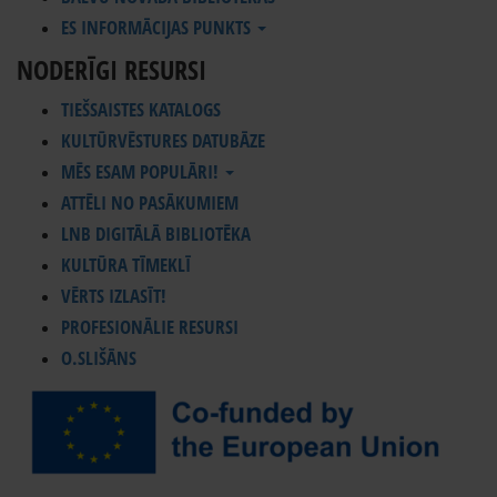
ES INFORMĀCIJAS PUNKTS
NODERĪGI RESURSI
TIEŠSAISTES KATALOGS
KULTŪRVĒSTURES DATUBĀZE
MĒS ESAM POPULĀRI!
ATTĒLI NO PASĀKUMIEM
LNB DIGITĀLĀ BIBLIOTĒKA
KULTŪRA TĪMEKLĪ
VĒRTS IZLASĪT!
PROFESIONĀLIE RESURSI
O.SLIŠĀNS