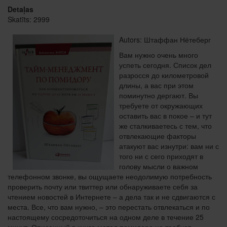
Detaļas
Skatīts: 2999
Autors: Штаффан Нётеберг
Вам нужно очень много
успеть сегодня. Список дел
разросся до километровой
длины, а вас при этом
поминутно дергают. Вы
требуете от окружающих
оставить вас в покое – и тут
же сталкиваетесь с тем, что
отвлекающие факторы
атакуют вас изнутри: вам ни с
того ни с сего приходят в
голову мысли о важном
телефонном звонке, вы ощущаете неодолимую потребность
проверить почту или твиттер или обнаруживаете себя за
чтением новостей в Интернете – а дела так и не сдвигаются с
места. Все, что вам нужно, – это перестать отвлекаться и по
настоящему сосредоточиться на одном деле в течение 25