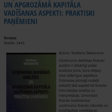
UN APGROZĀMĀ KAPITĀLA
VADĪŠANAS ASPEKTI: PRAKTISKI
PAŅĒMIENI
Detaļas
Skatīts: 3443
Autore: Svetlana Saksonova
Uzņēmuma darbības finanšu
analīze ir ārkārtīgi plaša
analīzes joma, kura iekļauj
visai atšķirīgus aspektus.
Grāmatas pirmajā nodaļā
izskatīti tādi aspekti kā finanšu
informācijas analīze un
interpretācija, izmantojot
finanšu koeficientus
uzņēmumu finanšu stāvokļa un
kredītspējas noteikšanai,