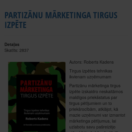
PARTIZĀNU MĀRKETINGA TIRGUS
IZPĒTE
Detaļas
Skatīts: 2837
Autors: Roberts Kadens
Tirgus izpētes tehnikas
ikvienam uzņēmumam
Partizānu mārketinga tirgus
izpēte izskaidro neskaitāmos
maldīgos priekšstatus par
tirgus pētījumiem un to
priekšrocībām, atklājot, kā
mazie uzņēmumi var izmantot
mārketinga pētījumus, lai
uzlabotu savu pašreizējo