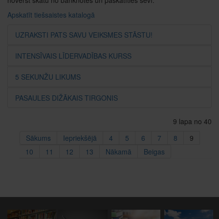
novērst skatu no banknotes un paskatīties sevī.
Apskatīt tiešsaistes katalogā
UZRAKSTI PATS SAVU VEIKSMES STĀSTU!
INTENSĪVAIS LĪDERVADĪBAS KURSS
5 SEKUNŽU LIKUMS
PASAULES DIŽĀKAIS TIRGONIS
9 lapa no 40
Sākums
Iepriekšējā
4
5
6
7
8
9
10
11
12
13
Nākamā
Beigas