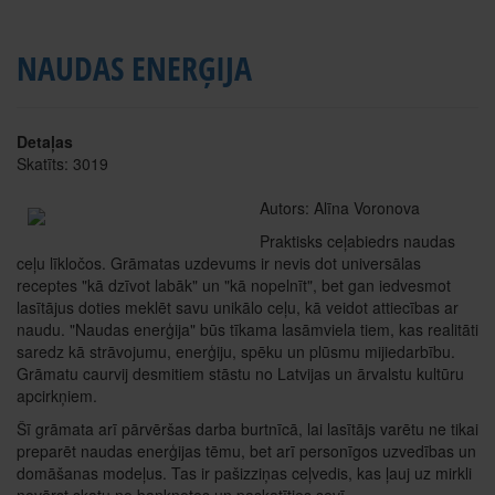
NAUDAS ENERĢIJA
Detaļas
Skatīts: 3019
Autors: Alīna Voronova
Praktisks ceļabiedrs naudas
ceļu līkločos. Grāmatas uzdevums ir nevis dot universālas
receptes "kā dzīvot labāk" un "kā nopelnīt", bet gan iedvesmot
lasītājus doties meklēt savu unikālo ceļu, kā veidot attiecības ar
naudu. "Naudas enerģija" būs tīkama lasāmviela tiem, kas realitāti
saredz kā strāvojumu, enerģiju, spēku un plūsmu mijiedarbību.
Grāmatu caurvij desmitiem stāstu no Latvijas un ārvalstu kultūru
apcirkņiem.
Šī grāmata arī pārvēršas darba burtnīcā, lai lasītājs varētu ne tikai
preparēt naudas enerģijas tēmu, bet arī personīgos uzvedības un
domāšanas modeļus. Tas ir pašizziņas ceļvedis, kas ļauj uz mirkli