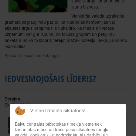
stāvokli tirgū, kā arī attīstītu
jaunu biznesu.
Vienkāršā valodā uzrakstīta,
grāmata sagrauj mītu par to, ka tikai lielās kompānijas var
atļauties tirgus pētījumus, un skaidro, kā mazie un vidējie
uzņēmumi var gūt labumu no fokusa grupām un pētījumu
anketām un kā to izdarīt, tērējot mazāk līdzekļu, nekā jūs varētu
iedomāties.
Apskatīt tiešsaistes katalogā
IEDVESMOJOŠAIS LĪDERIS?
Detaļas
Skatīts: 2841
Vietne izmanto sīkdatnes!
Kā motivēt, iedrošināt un gūt
panākumus
Balvu centrālās bibliotēkas tīmekļa vietnē tiek
izmantotas mūsu un trešo pušu sīkdatnes (angļu
Autors: Džons Edeirs
valodā „cookies”), lai nodrošinātu tās darbību un