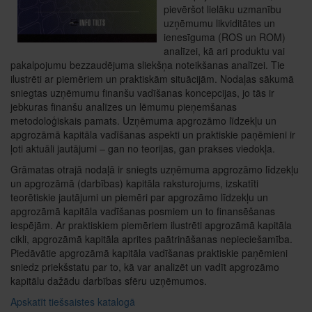
pievēršot lielāku uzmanību
uzņēmumu likviditātes un
ienesīguma (ROS un ROM)
analīzei, kā ari produktu vai
pakalpojumu bezzaudējuma sliekšņa noteikšanas analīzei. Tie
ilustrēti ar piemēriem un praktiskām situācijām. Nodaļas sākumā
sniegtas uzņēmumu finanšu vadīšanas koncepcijas, jo tās ir
jebkuras finanšu analīzes un lēmumu pieņemšanas
metodoloģiskais pamats. Uzņēmuma apgrozāmo līdzekļu un
apgrozāmā kapitāla vadīšanas aspekti un praktiskie paņēmieni ir
ļoti aktuāli jautājumi – gan no teorijas, gan prakses viedokļa.
Grāmatas otrajā nodaļā ir sniegts uzņēmuma apgrozāmo līdzekļu
un apgrozāmā (darbības) kapitāla raksturojums, izskatīti
teorētiskie jautājumi un piemēri par apgrozāmo līdzekļu un
apgrozāmā kapitāla vadīšanas posmiem un to finansēšanas
iespējām. Ar praktiskiem piemēriem ilustrēti apgrozāmā kapitāla
cikli, apgrozāmā kapitāla aprites paātrināšanas nepieciešamība.
Piedāvātie apgrozāmā kapitāla vadīšanas praktiskie paņēmieni
sniedz priekšstatu par to, kā var analizēt un vadīt apgrozāmo
kapitālu dažādu darbības sfēru uzņēmumos.
Apskatīt tiešsaistes katalogā