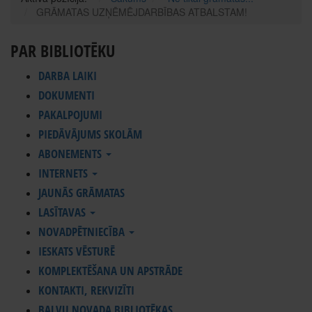
GRĀMATAS UZŅĒMĒJDARBĪBAS ATBALSTAM!
PAR BIBLIOTĒKU
DARBA LAIKI
DOKUMENTI
PAKALPOJUMI
PIEDĀVĀJUMS SKOLĀM
ABONEMENTS
INTERNETS
JAUNĀS GRĀMATAS
LASĪTAVAS
NOVADPĒTNIECĪBA
IESKATS VĒSTURĒ
KOMPLEKTĒŠANA UN APSTRĀDE
KONTAKTI, REKVIZĪTI
BALVU NOVADA BIBLIOTĒKAS