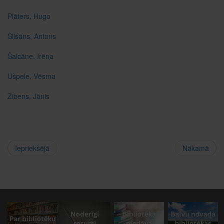
Plāters, Hugo
Slišāns, Antons
Šaicāne, Irēna
Ušpele, Vēsma
Zibens, Jānis
Iepriekšējā
Nākamā