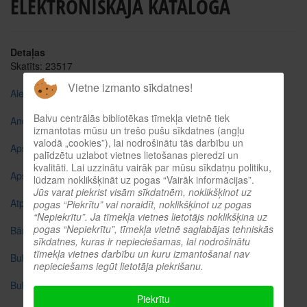
ELEKTRONISKAJĀ KATALOGĀ
Detaļas
Skatīts: 23517
Vietne izmanto sīkdatnes!
Aleksejevs, Aleksandrs
Balvu centrālās bibliotēkas tīmekļa vietnē tiek
Andžāne, Veneranda
izmantotas mūsu un trešo pušu sīkdatnes (angļu
valodā „cookies”), lai nodrošinātu tās darbību un
Apšeniece-Akula, Leontīne
palīdzētu uzlabot vietnes lietošanas pieredzi un
kvalitāti. Lai uzzinātu vairāk par mūsu sīkdatņu politiku,
Apšinieks, Pēteris
lūdzam noklikšķināt uz pogas “Vairāk informācijas”.
Jūs varat piekrist visām sīkdatnēm, noklikšķinot uz
Atpile-Jugane, Ineta
pogas “Piekrītu” vai noraidīt, noklikšķinot uz pogas
“Nepiekrītu”. Ja tīmekļa vietnes lietotājs noklikšķina uz
pogas “Nepiekrītu”, tīmekļa vietnē saglabājas tehniskās
Bārda, Jānis
sīkdatnes, kuras ir nepieciešamas, lai nodrošinātu
tīmekļa vietnes darbību un kuru izmantošanai nav
Bukšs, Miķelis
nepieciešams iegūt lietotāja piekrišanu.
Bukša, Janīna
Piekrītu