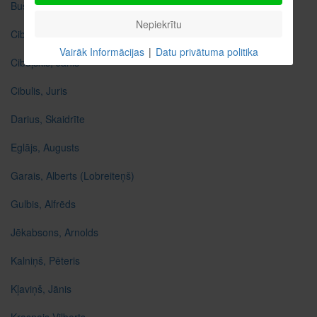
Bušs, Valdis
Nepiekrītu
Cibule, Ruta
Vairāk Informācijas
|
Datu privātuma politika
Cibuļskis, Jānis
Cibulis, Juris
Darius, Skaidrīte
Eglājs, Augusts
Garais, Alberts (Lobreiteņš)
Gulbis, Alfrēds
Jēkabsons, Arnolds
Kalniņš, Pēteris
Kļaviņš, Jānis