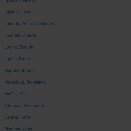
Krasnais Vilberts
Laizāne, Inese
Ločmele, Anita (Danskovīte)
Ločmelis, Alberts
Logina, Zinaīda
Logins, Bruno
Magone, Imants
Martuževa, Broņislava
Matīss, Tālis
Ņikonovs, Aleksandrs
Ozoliņš, Kārlis
Pilmanis, Jānis