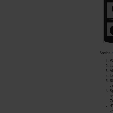
Spēles
Pā
Le
At
Ie
Sā
vi
Sp
pa
Žī
“D
vē