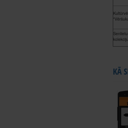
Kultūrvē
"Vēršuk
Senlietu
kolekciju
KĀ S