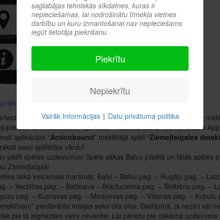
saglabājas tehniskās sīkdatnes, kuras ir
nepieciešamas, lai nodrošinātu tīmekļa vietnes
darbību un kuru izmantošanai nav nepieciešams
iegūt lietotāja piekrišanu.
Piekrītu
Nepiekrītu
apraksts
Actionbound tīmekļa vietnē
Vairāk Informācijas
|
Datu privātuma politika
rliecinies, vai Tev telefonā ir pieejams internets! Tas lieti noderēs, mekl
jupielādē savā viedtālrunī aplikāciju “
Actionbound
” (to var izdarīt Ap
rodi aplikācijas “
Actionbound
” meklētājā spēli “
Ziemeļlatgales detekt
raksti savu spēlētāja vārdu!
c pildīt spēles uzdevumus! Spēle sākas Balvu pilsētā un tālāk spēles p
su Ziemeļlatgali!
ēles laikā veicamais maršruts: Balvi – Balvu pag. – Rugāju pag. – Lazd
g. – Vectilžas pag. – Baltinava – Briežuciema pag. – Šķilbēnu pag. – 
guru pag. – Kupravas pag. – Medņevas pag. – Vīksnas pag. – Kubulu 
etektīvam” piedāvātās misijas seko cits citai. Gadījumā, ja nezini vai neat
lāk pie tā atgriezties vairs nevarēsi. Lai pārietu pie nākamā uzdevuma 