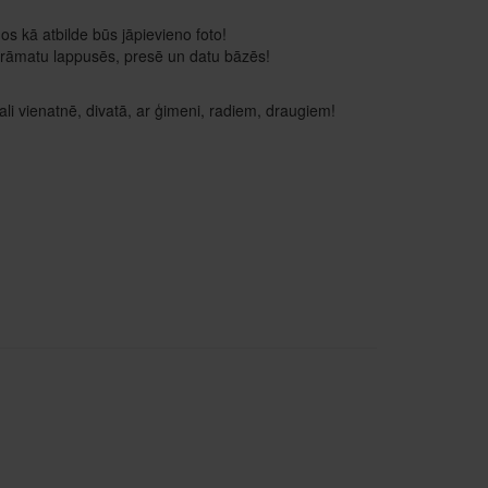
os kā atbilde būs jāpievieno foto!
es grāmatu lappusēs, presē un datu bāzēs!
gali vienatnē, divatā, ar ģimeni, radiem, draugiem!