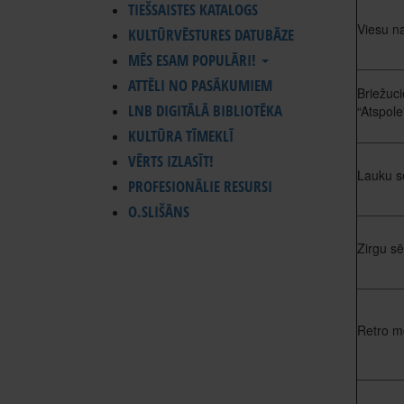
TIEŠSAISTES KATALOGS
Viesu n
KULTŪRVĒSTURES DATUBĀZE
MĒS ESAM POPULĀRI!
ATTĒLI NO PASĀKUMIEM
Briežuc
LNB DIGITĀLĀ BIBLIOTĒKA
“Atspole
KULTŪRA TĪMEKLĪ
VĒRTS IZLASĪT!
Lauku sē
PROFESIONĀLIE RESURSI
O.SLIŠĀNS
Zirgu sē
Retro m