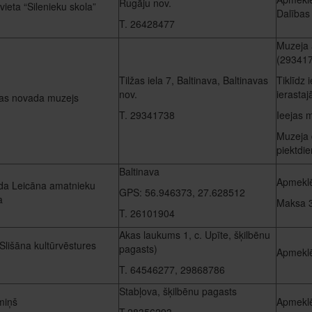
Rugāju nov.
vieta “Silenieku skola”
Dalības
T. 26428477
Muzeja 
(293417
Tilžas iela 7, Baltinava, Baltinavas
Tiklīdz
nov.
ierastajā
vas novada muzejs
T. 29341738
Ieejas 
Muzeja d
piektdie
Baltinava
Apmeklē
a Leicāna amatnieku
GPS: 56.946373, 27.628512
a
Maksa 
T. 26101904
Akas laukums 1, c. Upīte, šķilbēnu
lišāna kultūrvēstures
pagasts)
Apmeklē
T. 64546277, 29868786
Stabļova, šķilbēnu pagasts
miņš
Apmeklē