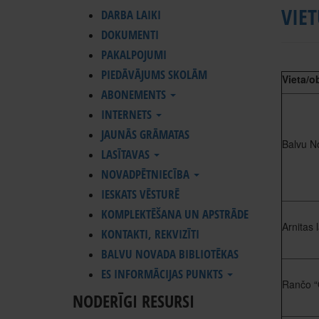
VIET
DARBA LAIKI
DOKUMENTI
PAKALPOJUMI
PIEDĀVĀJUMS SKOLĀM
Vieta/o
ABONEMENTS
INTERNETS
JAUNĀS GRĀMATAS
Balvu N
LASĪTAVAS
NOVADPĒTNIECĪBA
IESKATS VĒSTURĒ
KOMPLEKTĒŠANA UN APSTRĀDE
Arnitas 
KONTAKTI, REKVIZĪTI
BALVU NOVADA BIBLIOTĒKAS
ES INFORMĀCIJAS PUNKTS
Rančo “
NODERĪGI RESURSI