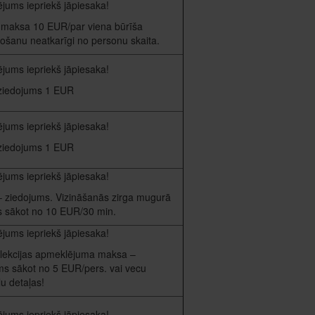
jums iepriekš jāpiesaka!
 maksa 10 EUR/par viena būrīša
ošanu neatkarīgi no personu skaita.
jums iepriekš jāpiesaka!
ziedojums 1 EUR
jums iepriekš jāpiesaka!
ziedojums 1 EUR
jums iepriekš jāpiesaka!
 ziedojums. Vizināšanās zirga mugurā
os sākot no 10 EUR/30 min.
jums iepriekš jāpiesaka!
lekcijas apmeklējuma maksa –
ms sākot no 5 EUR/pers. vai vecu
u detaļas!
jums iepriekš jāpiesaka!