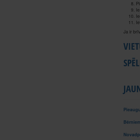
P
Ie
Ie
Ie
Ja ir br
VIE
SPĒL
JAU
Pieaug
Bērnie
Novadp