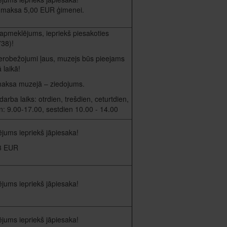
 maksa 5,00 EUR ģimenei.
apmeklējums, iepriekš piesakoties
38)!
 ierobežojumi ļaus, muzejs būs pieejams
 laikā!
maksa muzejā – ziedojums.
arba laiks: otrdien, trešdien, ceturtdien,
n: 9.00-17.00, sestdien 10.00 - 14.00
jums iepriekš jāpiesaka!
3 EUR
jums iepriekš jāpiesaka!
jums iepriekš jāpiesaka!