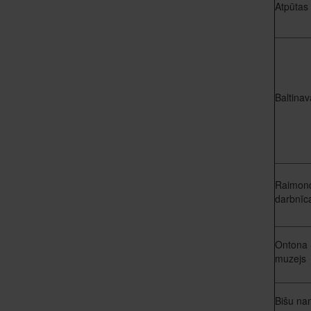
Atpūtas 
Baltina
Raimond
darbnīc
Ontona S
muzejs
Bišu na