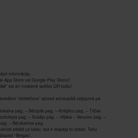
ējot informāciju.
ple App Store vai Google Play Store)!
īvi
” vai arī noskenē spēles QR kodu!
avedieni “detektīvus” aizved aizraujošā ceļojumā pa
ukalna pag. – Bērzpils pag. – Krišjāņu pag. – Tilžas
Lazdulejas pag. – Susāju pag. – Viļaka – Vecumu pag. –
pag. – Bērzkalnes pag.
rodi atbildi uz kādu, tad ir iespēja to izlaist. Taču
jāspiež “Beigas”.