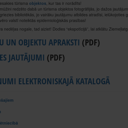
iesakies tūrisma
objektos
, kur tas ir norādīts!
mūžini redzēto dabā un tūrisma objektos fotogrāfijās, jo dažos jautājum
griezies bibliotēkās, jo vairāku jautājumu atbildes atradīsi, ielūkojoti
vēro valstī noteiktās epidemioloģiskās prasības!
īva nedēļas nogale, tad aiziet! Dodies “ekspotīcijā”, lai atklātu Ziemeļlat
TU UN OBJEKTU APRAKSTI
(PDF)
ES JAUTĀJUMI
(PDF)
NUMI ELEKTRONISKAJĀ KATALOGĀ
ušajiem
m
ētniecībā