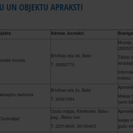
U UN OBJEKTU APRAKSTI
bjekts
Adrese, kontakti
Svarīga
Muzeja 
(283527
Brīvības iela 46, Balvi
Tiklīdz
ovada muzejs
ierastajā
T. 28352770
Informāc
maksu:
Apmeklē
Brīvības iela 2c, Balvi
labsajūtu darbnīca
Maksa 5 
T. 26361594
ņemt lī
Ozolu mājas, Kārklinieki, Balvu
Apmeklē
pag., Balvu nov.
Ozolmājas”
Ieejas 
T. 22314805, 26160423
gadu v