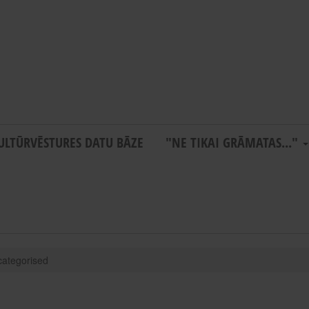
ULTŪRVĒSTURES DATU BĀZE
"NE TIKAI GRĀMATAS..."
ategorised