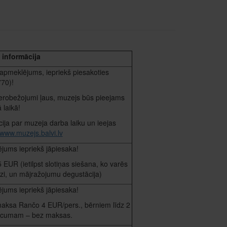
 informācija
apmeklējums, iepriekš piesakoties
70)!
 ierobežojumi ļaus, muzejs būs pieejams
 laikā!
ija par muzeja darba laiku un ieejas
www.muzejs.balvi.lv
jums iepriekš jāpiesaka!
EUR (ietilpst slotiņas siešana, ko varēs
dzi, un mājražojumu degustācija)
jums iepriekš jāpiesaka!
maksa Rančo 4 EUR/pers., bērniem līdz 2
ecumam – bez maksas.