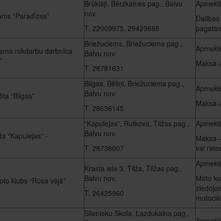
Brūklāji, Bērzkalnes pag., Balvu
Apmeklē
nov.
ams “Paradīzes”
Dalības
T. 22009975, 29423688
pagatav
Briežuciems, Briežuciema pag.,
Apmeklē
iema rokdarbu darbnīca
Balvu nov.
”
Maksa-
T. 28781631
Bilgas, Bēliņi, Briežuciema pag.,
Apmeklē
Balvu nov.
ta “Bilgas”
Maksa-
T. 28636145
“Kapulejas”, Rutkova, Tilžas pag.,
Apmeklē
Balvu nov.
ta “Kapulejas” -
Maksa –
T. 28738007
vai rat
Apmeklē
Krasta iela 3, Tilža, Tilžas pag.,
Balvu nov.
Moto ko
oto klubs “Rūsa vējā”
ziedoju
T. 26425960
motocikl
Silenieku Skola, Lazdukalna pag.,
Apmeklē