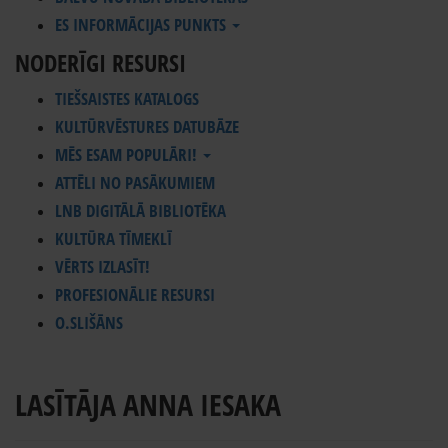
ES INFORMĀCIJAS PUNKTS
NODERĪGI RESURSI
TIEŠSAISTES KATALOGS
KULTŪRVĒSTURES DATUBĀZE
MĒS ESAM POPULĀRI!
ATTĒLI NO PASĀKUMIEM
LNB DIGITĀLĀ BIBLIOTĒKA
KULTŪRA TĪMEKLĪ
VĒRTS IZLASĪT!
PROFESIONĀLIE RESURSI
O.SLIŠĀNS
LASĪTĀJA ANNA IESAKA