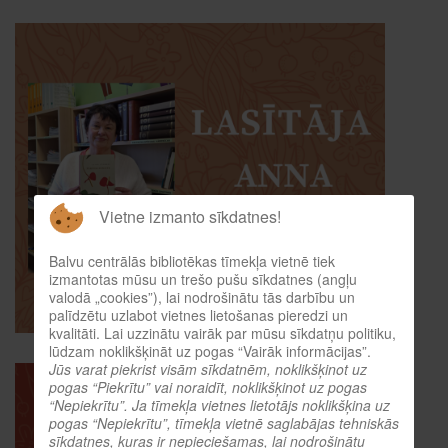
Vietne izmanto sīkdatnes!
Balvu centrālās bibliotēkas tīmekļa vietnē tiek
izmantotas mūsu un trešo pušu sīkdatnes (angļu
valodā „cookies”), lai nodrošinātu tās darbību un
palīdzētu uzlabot vietnes lietošanas pieredzi un
kvalitāti. Lai uzzinātu vairāk par mūsu sīkdatņu politiku,
lūdzam noklikšķināt uz pogas “Vairāk informācijas”.
Jūs varat piekrist visām sīkdatnēm, noklikšķinot uz
pogas “Piekrītu” vai noraidīt, noklikšķinot uz pogas
“Nepiekrītu”. Ja tīmekļa vietnes lietotājs noklikšķina uz
pogas “Nepiekrītu”, tīmekļa vietnē saglabājas tehniskās
sīkdatnes, kuras ir nepieciešamas, lai nodrošinātu