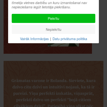
tīmekļa vietnes darbību un kuru izmantošanai nav
nepieciešams iegūt lietotāja piekrišanu.
Piekrītu
Nepiekrītu
Vairāk Informācijas
|
Datu privātuma politika