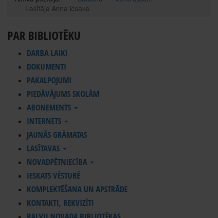
Lasītāja Anna iesaka
PAR BIBLIOTĒKU
DARBA LAIKI
DOKUMENTI
PAKALPOJUMI
PIEDĀVĀJUMS SKOLĀM
ABONEMENTS
INTERNETS
JAUNĀS GRĀMATAS
LASĪTAVAS
NOVADPĒTNIECĪBA
IESKATS VĒSTURĒ
KOMPLEKTĒŠANA UN APSTRĀDE
KONTAKTI, REKVIZĪTI
BALVU NOVADA BIBLIOTĒKAS