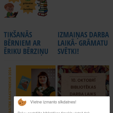
TIKŠANĀS
IZMAIŅAS DARBA
BĒRNIEM AR
LAIKĀ- GRĀMATU
ĒRIKU BĒRZIŅU
SVĒTKI!
Vietne izmanto sīkdatnes!