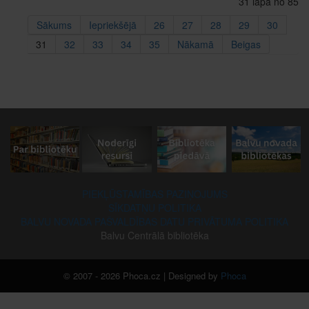
31 lapa no 85
Sākums
Iepriekšējā
26
27
28
29
30
31
32
33
34
35
Nākamā
Beigas
PIEKĻŪSTAMĪBAS PAZIŅOJUMS
SĪKDATŅU POLITIKA
BALVU NOVADA PAŠVALDĪBAS DATU PRIVĀTUMA POLITIKA
Balvu Centrālā bibliotēka
© 2007 - 2026 Phoca.cz | Designed by
Phoca