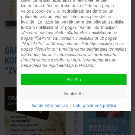
Balvu centrālās bibliotēkas tīmekļa vietnē tiek
izmantotas mūsu un trešo pušu sīkdatnes (angļu
valodā „cookies”), lai nodrošinātu tās darbību un
palīdzētu uzlabot vietnes lietošanas pieredzi un
kvalitāti. Lai uzzinātu vairāk par mūsu sīkdatņu politiku,
lūdzam noklikšķināt uz pogas “Vairāk informācijas”.
Jūs varat piekrist visām sīkdatnēm, noklikšķinot uz
pogas “Piekrītu” vai noraidīt, noklikšķinot uz pogas
“Nepiekrītu”. Ja tīmekļa vietnes lietotājs noklikšķina uz
GRĀMATU SVĒTKI
LASĪTĀJI SATIEK
pogas “Nepiekrītu”, tīmekļa vietnē saglabājas tehniskās
sīkdatnes, kuras ir nepieciešamas, lai nodrošinātu
KOPĀ AR APGĀDU
RAKSTNIEKUS
tīmekļa vietnes darbību un kuru izmantošanai nav
nepieciešams iegūt lietotāja piekrišanu.
"ZVAIGZNE ABC"
Piekrītu
Nepiekrītu
Vairāk Informācijas
|
Datu privātuma politika