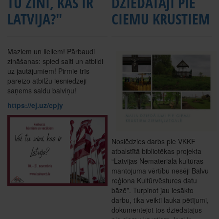
TU ZINI, KAS IR
DZIEDĀTĀJI PIE
LATVIJA?"
CIEMU KRUSTIEM
Maziem un lieliem! Pārbaudi
zināšanas: spied saiti un atbildi
uz jautājumiem! Pirmie trīs
pareizo atbilžu iesniedzēji
saņems saldu balviņu!
https://ej.uz/cpjy
Noslēdzies darbs pie VKKF
atbalstītā bibliotēkas projekta
“Latvijas Nemateriālā kultūras
mantojuma vērtību nesēji Balvu
reģiona Kultūrvēstures datu
bāzē”. Turpinot jau iesākto
darbu, tika veikti lauka pētījumi,
dokumentējot tos dziedātājus