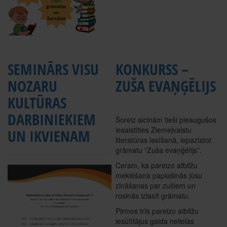
SEMINĀRS VISU
KONKURSS –
NOZARU
ZUŠA EVAŅĢĒLIJS
KULTŪRAS
DARBINIEKIEM
Šoreiz aicinām tieši pieaugušos
iesaistīties Ziemeļvalstu
UN IKVIENAM
literatūras lasīšanā, iepazīstot
grāmatu “Zuša evaņģēlijs”.
Ceram, ka pareizo atbilžu
meklēšana paplašinās jūsu
zināšanas par zušiem un
rosinās izlasīt grāmatu.
Pirmos trīs pareizo atbilžu
iesūtītājus gaida nelielas