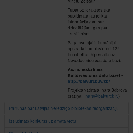
Vinetu Zeltkalni.
Tāpat 62 ierakstos tika
papildināta jau ieliktā
informācija gan par
dziedātājām, gan par
krucifiksiem.
Sagatavotajai informācijai
apstrādāti un pievienoti 122
fotoattēli un hipersaite uz
Novadpētniecības datu bāzi.
Aicinu ieskatīties
Kultūrvēstures datu bāzē! -
http://balvurcb.lv/kb/
Projekta vadītāja Ināra Bobrova
(saziņai:
inara@balvurcb.lv
)
Pārrunas par Latvijas Neredzīgo bibliotēkas reorganizāciju
Izsludināts konkurss uz amata vietu