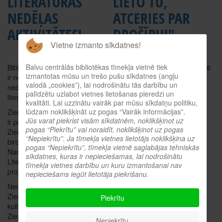
LITERATŪRAS
LIETO TU,
NEDĒĻAS
ATCERIES PAR
AKTIVITĀTES!
DROŠĪBU!"
Vietne izmanto sīkdatnes!
Balvu centrālās bibliotēkas tīmekļa vietnē tiek
Bibliotēkām 14. – 20. novembris
Aicinām bērnus vecumā no 4-8
izmantotas mūsu un trešo pušu sīkdatnes (angļu
ir ne tikai Latvijas valsts svētku
gadiem piedalīties aizaujošās
valodā „cookies”), lai nodrošinātu tās darbību un
nedēļa, bet arī Ziemeļvalstu
nodarbībās kopā ar Lācēnu
palīdzētu uzlabot vietnes lietošanas pieredzi un
literatūras nedēļa.
Ričiju Rū un izzināt kā lietot
kvalitāti. Lai uzzinātu vairāk par mūsu sīkdatņu politiku,
internetu droši un atbildīgi!
lūdzam noklikšķināt uz pogas “Vairāk informācijas”.
Ziemeļvalstu Literatūras nedēļa
Jūs varat piekrist visām sīkdatnēm, noklikšķinot uz
ir projekts, ko Latvijā administrē
Bērniem būs iespēja skatīties,
pogas “Piekrītu” vai noraidīt, noklikšķinot uz pogas
Ziemeļvalstu Ministru padomes
klausīties, darboties un arī
“Nepiekrītu”. Ja tīmekļa vietnes lietotājs noklikšķina uz
birojs sadarbībā ar Latvijas
izkustēties. Par veiksmīgu
pogas “Nepiekrītu”, tīmekļa vietnē saglabājas tehniskās
Nacionālās bibliotēkas Bērnu
dalību bērni saņems diplomu!
sīkdatnes, kuras ir nepieciešamas, lai nodrošinātu
Literatūras centru. Latvijā
tīmekļa vietnes darbību un kuru izmantošanai nav
Nodarbībām aicinām iepriekš
projekts norisināsies 24. reizi.
nepieciešams iegūt lietotāja piekrišanu.
pieteikties zvanot uz tālruni
Nedēļas galvenais uzdevums ir
29262063 (Evita Arule).
Ziemeļvalstu literatūras un
Piekrītu
Nodarbībās tiek izmantoti
kultūras iepazīšana. Šogad
radoši mācību materiāli, ko
Ziemeļvalstu Literatūras
Nepiekrītu
izveidojuši Tet sadarbībā ar