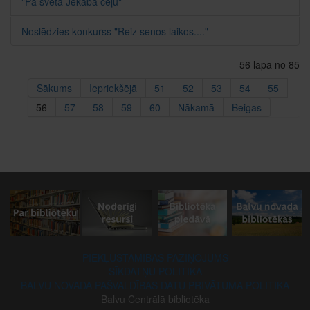
"Pa svētā Jēkaba ceļu"
Noslēdzies konkurss "Reiz senos laikos...."
56 lapa no 85
Sākums
Iepriekšējā
51
52
53
54
55
56
57
58
59
60
Nākamā
Beigas
PIEKĻŪSTAMĪBAS PAZIŅOJUMS
SĪKDATŅU POLITIKA
BALVU NOVADA PAŠVALDĪBAS DATU PRIVĀTUMA POLITIKA
Balvu Centrālā bibliotēka