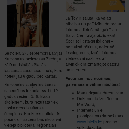
Ja Tev ir sajūta, ka vajag
atbalstu un palīdzību datora un
interneta lietošanā, gaidīsim
Balvu Centrālajā bibliotēkā!
Sper soli ērtākai ikdienai –
nomaksā rēķinus, noformē
iesniegumus, izpēti interneta
Sestdien, 24. septembrī Latvijas
vietnes vai sazinies ar
Nacionālās bibliotēkas Ziedoņa
tuviniekiem izmantojot datoru
zālē norisinājās Skaļās
un internetu.
lasīšanas sacensību fināls, kurš
notiek jau 6.gadu pēc kārtas.
Vecumam nav nozīmes,
galvenais ir vēlme mācīties!
Nacionālās skaļās lasīšanas
sacensības ir konkurss 11-12
Mana digitālā darba vieta;
gadus veciem 5.-6. klašu
Dokumentu izstrāde ar
skolēniem, kura rezultātā tiek
MS Word;
noskaidrots lasīšanas
Internets un e-
čempions. Konkurss notiek trīs
pakalpojumi (darbošanās
posmos – sacensības skolā vai
www.latvija.lv
; prasme
vietējā bibliotēkā, reģionālais
veikt dažādus