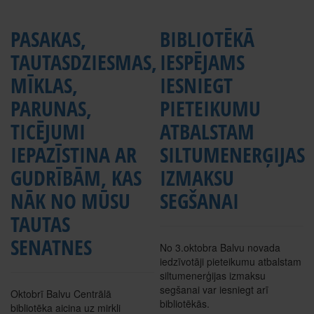
PASAKAS,
BIBLIOTĒKĀ
TAUTASDZIESMAS,
IESPĒJAMS
MĪKLAS,
IESNIEGT
PARUNAS,
PIETEIKUMU
TICĒJUMI
ATBALSTAM
IEPAZĪSTINA AR
SILTUMENERĢIJAS
GUDRĪBĀM, KAS
IZMAKSU
NĀK NO MŪSU
SEGŠANAI
TAUTAS
SENATNES
No 3.oktobra Balvu novada
iedzīvotāji pieteikumu atbalstam
siltumenerģijas izmaksu
segšanai var iesniegt arī
Oktobrī Balvu Centrālā
bibliotēkās.
bibliotēka aicina uz mirkli