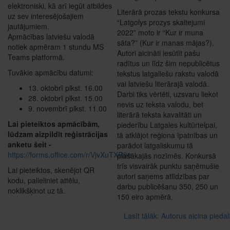
elektroniski, kā arī iegūt atbildes
Literārā prozas tekstu konkursa
uz sev interesējošajiem
“Latgolys prozys skaitejumi
jautājumiem.
2022” moto ir “Kur ir muna
Apmācības latviešu valodā
sāta?” (Kur ir manas mājas?).
notiek apmēram 1 stundu MS
Autori aicināti iesūtīt pašu
Teams platformā.
radītus un līdz šim nepublicētus
Tuvākie apmācību datumi:
tekstus latgaliešu rakstu valodā
vai latviešu literārajā valodā.
13. oktobrī plkst. 16.00
Darbi tiks vērtēti, uzsvaru liekot
28. oktobrī plkst. 15.00
nevis uz teksta valodu, bet
9. novembrī plkst. 11.00
literārā teksta kavalitāti un
Lai pieteiktos apmācībām,
piederību Latgales kultūrtelpai,
lūdzam aizpildīt reģistrācijas
tā atklājot reģiona īpatnības un
anketu šeit -
parādot latgaliskumu tā
https://forms.office.com/r/VjvXuTXR9e
plašākajās nozīmēs. Konkursā
trīs visvairāk punktu saņēmušie
Lai pieteiktos, skenējot QR
autori saņems atlīdzības par
kodu, palieliniet attēlu,
darbu publicēšanu 350, 250 un
noklikšķinot uz tā.
150 eiro apmērā.
Lasīt tālāk: Autorus aicina pieda