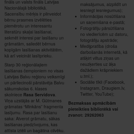
fināls un valsts fināls Latvijas
maksājumus, aizpildīt un
Nacionālajā bibliotēkā.
iesniegt iesniegumus);
Sacensību mērķis ir pilnveidot
Informācijas nosūtīšana
bērnu prasmes izvēlēties
un saņemšana e-pastā;
piemērotu un interesantu
Fotogrāfiju pārsūtīšana
literatūru skaļai lasīšanai,
no viedierīcēm uz datoru,
sekmēt interesi par lasīšanu un
fotogrāfiju apstrāde;
grāmatām, saliedēt bērnus
Medijpratība (droša
kopīgām lasīšanas aktivitātēm,
darbošanās internetā, kā
kā arī veicināt lasītprieku.
atšķirt viltus ziņas un
neuzķerties uz āķa
Starp 30 reģionālajiem
dažādiem krāpniekiem
lasīšanas čempioniem no visas
u.tml.);
Latvijas Balvu reģionu veiksmīgi
Sociālie tīkli (Facebook,
un pārliecinoši pārstāvēja Balvu
Instagram, Draugiem.lv,
sākumskolas 6. klases
Twitter, YouTube);
skolniece
Rasa Servidova
.
Viņa uzstājās ar M. Gūtmanes
Bezmaksas apmācībām
grāmatas “Minkāns” fragmenta
pieteikties bibliotēkā vai
lasījumu. Rasa par lasīšanu
zvanot: 29262063
saka: Atverot grāmatu, sākas
lasīšanas piedzīvojums, kas
attīsta iztēli un bagātina cilvēku.