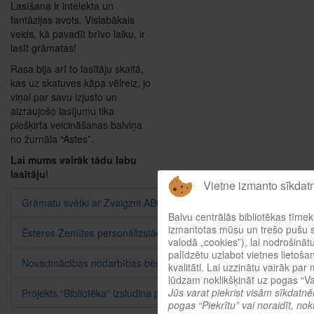
Lasīšana ir intelekta un
fantāzijas avots. Vislabākais
veids, kā pavadīt brīvo laiku, ir
lasīt grāmatas!
Rasa bija arī to lasītāju skaitā,
kas uz skatuves kāpa vēlreiz, jo
viņai par savu izjusto un
aizraujošo lasījumu tika
piešķirta veicināšanas balviņa
no žurnāla “Astes”.
Lai mums vairāk tādu labu
lasītāju
!
Vietne izmanto sīkdat
Grāmatu svētki ar Zvaigzni ABC
Balvu centrālās bibliotēkas tīmekļ
izmantotas mūsu un trešo pušu s
Ēsteres Zemītes personālizstāde "Pazudušie bērni"
valodā „cookies”), lai nodrošināt
palīdzētu uzlabot vietnes lietoša
Novadmācības nodarbības bērniem un jauniešiem
kvalitāti. Lai uzzinātu vairāk par
lūdzam noklikšķināt uz pogas “Va
Jūs varat piekrist visām sīkdatnē
Projekts “Bibliotēka” izsludina pasaku rakstīšanas konkursu
pogas “Piekrītu” vai noraidīt, nok