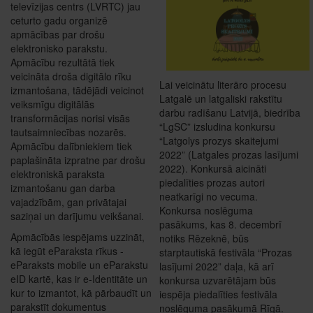
televīzijas centrs (LVRTC) jau
ceturto gadu organizē
apmācības par drošu
elektronisko parakstu.
Apmācību rezultātā tiek
veicināta droša digitālo rīku
Lai veicinātu literāro procesu
izmantošana, tādējādi veicinot
Latgalē un latgaliski rakstītu
veiksmīgu digitālās
darbu radīšanu Latvijā, biedrība
transformācijas norisi visās
“LgSC” izsludina konkursu
tautsaimniecības nozarēs.
“Latgolys prozys skaitejumi
Apmācību dalībniekiem tiek
2022” (Latgales prozas lasījumi
paplašināta izpratne par drošu
2022). Konkursā aicināti
elektroniskā paraksta
piedalīties prozas autori
izmantošanu gan darba
neatkarīgi no vecuma.
vajadzībām, gan privātajai
Konkursa noslēguma
saziņai un darījumu veikšanai.
pasākums, kas 8. decembrī
Apmācībās iespējams uzzināt,
notiks Rēzeknē, būs
kā iegūt eParaksta rīkus -
starptautiskā festivāla “Prozas
eParaksts mobile un eParakstu
lasījumi 2022” daļa, kā arī
eID kartē, kas ir e-Identitāte un
konkursa uzvarētājam būs
kur to izmantot, kā pārbaudīt un
iespēja piedalīties festivāla
parakstīt dokumentus
noslēguma pasākumā Rīgā.