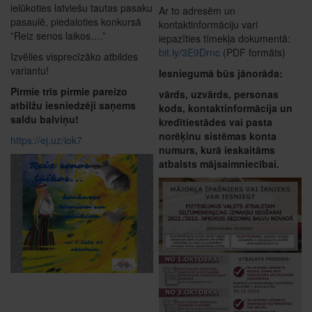
ielūkoties latviešu tautas pasaku
Ar to adresēm un
pasaulē, piedaloties konkursā
kontaktinformāciju vari
”Reiz senos laikos….”
iepazīties tīmekļa dokumentā:
bit.ly/3E9Drnc
(PDF formāts)
Izvēlies visprecīzāko atbildes
variantu!
Iesniegumā būs jānorāda:
Pirmie trīs pirmie pareizo
vārds, uzvārds, personas
atbilžu iesniedzēji saņems
kods, kontaktinformācija un
saldu balviņu!
kredītiestādes vai pasta
norēķinu sistēmas konta
https://ej.uz/iok7
numurs, kurā ieskaitāms
atbalsts mājsaimniecībai.