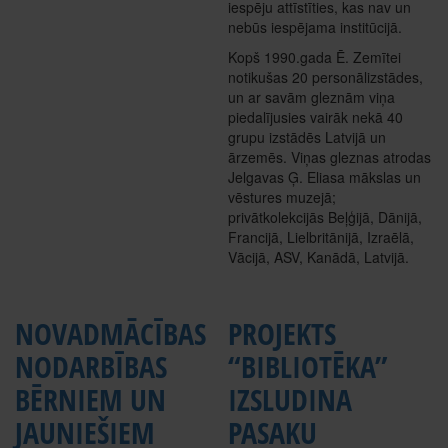
iespēju attīstīties, kas nav un
nebūs iespējama institūcijā.
Kopš 1990.gada Ē. Zemītei
notikušas 20 personālizstādes,
un ar savām gleznām viņa
piedalījusies vairāk nekā 40
grupu izstādēs Latvijā un
ārzemēs. Viņas gleznas atrodas
Jelgavas Ģ. Eliasa mākslas un
vēstures muzejā;
privātkolekcijās Beļģijā, Dānijā,
Francijā, Lielbritānijā, Izraēlā,
Vācijā, ASV, Kanādā, Latvijā.
NOVADMĀCĪBAS
PROJEKTS
NODARBĪBAS
“BIBLIOTĒKA”
BĒRNIEM UN
IZSLUDINA
JAUNIEŠIEM
PASAKU