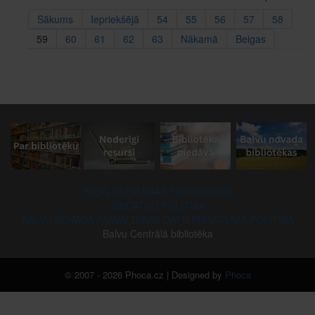
Sākums
Iepriekšējā
54
55
56
57
58
59
60
61
62
63
Nākamā
Beigas
PIEKĻŪSTAMĪBAS PAZIŅOJUMS
SĪKDATŅU POLITIKA
BALVU NOVADA PAŠVALDĪBAS DATU PRIVĀTUMA POLITIKA
Balvu Centrālā bibliotēka
© 2007 - 2026 Phoca.cz | Designed by
Phoca