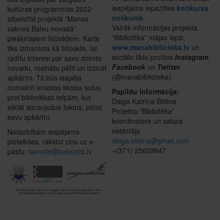
iespējams iepazīties
konkursa
kultūras programmas 2022
nolikumā
.
atbalstītā projektā “Manas
Vairāk informācijas projekta
saknes Balvu novadā”
“Bibliotēka” mājas lapā:
piešķirtajiem līdzekļiem. Karte
www.manabiblioteka.lv
un
tiks izmantota kā līdzeklis, lai
sociālo tīklu profilos
Instagram
,
radītu interesi par savu dzimto
Facebook
un
Twitter
novadu, rosinātu pētīt un izzināt
(@manabiblioteka).
apkārtni. Tā būs iespēja
nomainīt ierastos skolas solus
Papildu informācija:
pret bibliotēkas telpām, kur
Daiga Katrīna Bitēna
atklāt aizraujošus faktus, pētot
Projekta “Bibliotēka”
savu apkārtni.
koordinatore un satura
veidotāja
Nodarbībām iespējams
daiga.bitena@gmail.com
pieteikties, rakstot ziņu uz e-
+(371) 25629847
pastu:
sarmite@balvurcb.lv