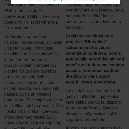
Pasakas māca būt laipnam par
novada kultūrvides izzināšanu.
spīti ikdienas sarežģītībai,” saka
Pieteikt un saskaņot
projekta “Bibliotēka” idejas
apmeklējuma laiku varēs laika
autore un iniciatore Jekaterina
posmā no 10. septembra līdz
Belokoņa.
30. novembrim.
Lasīšanas veicināšanas
Nodarbības paredzētas
projekts “Bibliotēka”
valodas, matemātikas, sociālajā
izsludinājis otro Jauno
un pilsoniskajā, tehnoloģiju,
rakstnieku konkursu. Šoreiz
veselības un fizisko aktivitāšu
potenciālie autori tiek aicināti
jomā. Tās izstrādātas kā
rakstīt un konkursam iesniegt
atbalsts skolām kompetenču
pasaku. Konkursa rezultātā
pieejas realizēšanā izglītības
tiks izdots viens agrāk
procesā. Novadmācības
nepublicēta autora darbs.
stundas rosinās interesi par
dzimto novadu, cels nacionālo
Lai piedalītos, autoriem līdz šī
pašapziņu, kā arī veicinās
gada 1. oktobrim ir jāpiesaka
patriotismu. Būs iespēja pašiem
sava dalība konkursā, aizpildot
iesaistīties mācību procesā. Šim
pieteikuma formu
. Savukārt
nolūkam bibliotēkā ir pieejama
darbus iespējams iesniegt līdz
interaktīva magnētiska Balvu
šī gada 1. decembrim.
novada karte, kā arī magnētiņi,
Ar konkursa noteikumiem sīkāk
kas iegādāti par Latgales