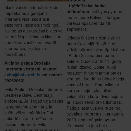
“UpītieDzeiveJauka”
Klasē vai skolā ir noticis kāds
atkluošona
. Itei byus pyrmuo
nepatīkams atgadījums
juo izstuode Bolvūs, i tū byus
interneta vidē, skolēns ir
vareiba apsaviert da 16.
pazemots, izsmiets (mobings),
septembra.
ievietotas aizskarošas bildes vai
video? Nepieciešams klasei un
Jēkabs Slišāns ir dzims 2010.
audzēkņu vecākiem novadīt
goda 24. maijā Reigā, kuo
informatīvu, izglītojošu
videjīs bārns Ligitas Spridzānes
nodarbību?
i Andra Slišāna pīcu bārnu
saimie. Suokūt ar 2011. goda
Aiciniet palīgā Drošāka
rudeni dzeivoj Upītie. Kūpš
interneta vēstnesi, rakstot
mozuom dīnuom jam ir patics
evita@balvurcb.lv
vai zvanot
zemuot. Juo dūmu bīdrs ir bejs
29262063!
vacuokī bruoļs Domeniks, ar
Evita Arule ir Drošāka interneta
kuru zeimojūt, plastelinā
vēstnese Balvu Centrālajā
veidojūt i nu kura īdvesmojūtīs
bibliotēkā. Arī šogad viņa devās
ari suocs zeimuot karikaturas.
uz apmācību semināru, lai
Pādejā laikā vusuvaira zeimoj
spētu vēl sekmīgāk izglītot
cylvākus, portretus i karikaturu.
apkartējos par drošību un
2020. goda nūgalie pyrma
riskiem internetā. Evita ir
Zimassvātku jam beja
ieguvusi jaunas zināšanas par