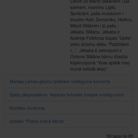
Lienīti un Mārīti Slišāniem i jūs
saimem, mammu Ligitu
Spridzāni, paša muosuom i
bruolim Kati, Domeniku, Helēnu,
Miķeli Slišānim i jū pašu -
Jēkabu Slišānu. Jēkabs ir
ilustrejs Folkloras kūpas “Upīte”
veiru dzīsmu disku “Padzīdam
i…”. Jēkaba 6 zeimejumi ir
Ontona Slišāna bārnu dzejūļu
kūpkruojumā “Vuss apleik maņ
munā volūdā skaņ”.
Marijas Leinas gleznu izstādes noslēguma koncerts
Spēļu pēcpusdiena- Vasaras brīvlaiks tuvojas noslēgumam
Komiksu konkurss
Izstāde "Puķes manā dārzā"
59 lapa no 85