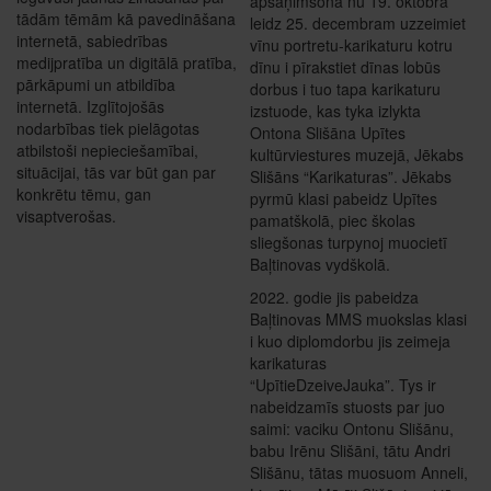
apsaņimšona nu 19. oktobra
tādām tēmām kā pavedināšana
leidz 25. decembram uzzeimiet
internetā, sabiedrības
vīnu portretu-karikaturu kotru
medijpratība un digitālā pratība,
dīnu i pīrakstiet dīnas lobūs
pārkāpumi un atbildība
dorbus i tuo tapa karikaturu
internetā. Izglītojošās
izstuode, kas tyka izlykta
nodarbības tiek pielāgotas
Ontona Slišāna Upītes
atbilstoši nepieciešamībai,
kultūrviestures muzejā, Jēkabs
situācijai, tās var būt gan par
Slišāns “Karikaturas”. Jēkabs
konkrētu tēmu, gan
pyrmū klasi pabeidz Upītes
visaptverošas.
pamatškolā, piec školas
sliegšonas turpynoj muocietī
Baļtinovas vydškolā.
2022. godie jis pabeidza
Baļtinovas MMS muokslas klasi
i kuo diplomdorbu jis zeimeja
karikaturas
“UpītieDzeiveJauka”. Tys ir
nabeidzamīs stuosts par juo
saimi: vaciku Ontonu Slišānu,
babu Irēnu Slišāni, tātu Andri
Slišānu, tātas muosuom Anneli,