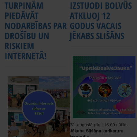
TURPINĀM
IZSTUODI BOLVŪS
PIEDĀVĀT
ATKLUOJ 12
NODARBĪBAS PAR
GODUS VACAIS
DROŠĪBU UN
JĒKABS SLIŠĀNS
RISKIEM
INTERNETĀ!
22. augustā plkst.16.00 nūtiks
Jēkaba Slišāna karikaturu
izstuodis