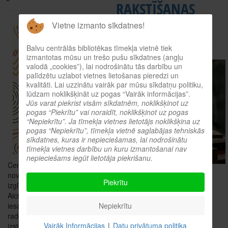
RAKSTĪŠANAS
KONKURSU
Vietne izmanto sīkdatnes!
Balvu
Balvu centrālās bibliotēkas tīmekļa vietnē tiek
izmantotas mūsu un trešo pušu sīkdatnes (angļu
valodā „cookies”), lai nodrošinātu tās darbību un
palīdzētu uzlabot vietnes lietošanas pieredzi un
kvalitāti. Lai uzzinātu vairāk par mūsu sīkdatņu politiku,
lūdzam noklikšķināt uz pogas “Vairāk informācijas”.
Jūs varat piekrist visām sīkdatnēm, noklikšķinot uz
pogas “Piekrītu” vai noraidīt, noklikšķinot uz pogas
“Nepiekrītu”. Ja tīmekļa vietnes lietotājs noklikšķina uz
pogas “Nepiekrītu”, tīmekļa vietnē saglabājas tehniskās
sīkdatnes, kuras ir nepieciešamas, lai nodrošinātu
tīmekļa vietnes darbību un kuru izmantošanai nav
nepieciešams iegūt lietotāja piekrišanu.
Centrālā bibliotēka piedāvā
“Kāpēc mēs mīlam pasakas?
novadmācības nodarbības
Piekrītu
Atbilde uz šo jautājumu ir ļoti
izglītības iestāžu klasēm.
vienkārša. Pasakas ļauj ticēt
Aicinām bērnus un jauniešus
brīnumiem. Ticēt, ka šajā
iesaistīties piedāvātajās
Nepiekrītu
pasaulē labais vienmēr uzvar
radošajās aktivitātēs, kuras
ļauno, mīlestība uzvar naidu.
Vairāk Informācijas
|
Datu privātuma politika
izstrādātas, lai veicinātu sava