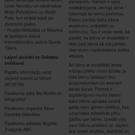
pienesumu. Katram ir sava
Lindu Nemieru un rakstniekus
neatkārtojamā, vienīgā dzīve."
Maiju Pohodņevu un Modri
Gleznojot šo bērnu portretus,
Pelsi, kuri strādā kopā jau
Ēstere parāda katra bērna
divdesmit gadus.
skaistumu, unikalitāti un
• Rugāju bibliotēkā uz tikšanos
mirdzumu. Tas ir viņas veids, kā
ar lasītājiem aicina
pateikt, ka bērns ar invaliditāti ir
kriminālromānu autors Guntis
tāds pats bērns kā visi pārējie,
Tālers.
tikai viņam nepieciešams lielāks
atbalsts.
Laipni aicināti uz Grāmatu
svētkiem!
Arī bērni ar invaliditāti ienes
milzīgu prieku mūsu dzīvēs, ja
Papildu informāciju varat
mēs bērnu satiekam bez
saņemt zvanot uz tālruni
aizspriedumiem un atveram
28725745
savas durvis. Portreti ir
Pasākuma laikā tiks filmēts un
atgādinājums mums visiem:
fotografēts!
katrs bērns aprūpes centrā
gaida savu ģimeni cilvēkus, kas
Pasākumu organizē Balvu
uzņemsies mīlestības pilnu
Centrālā bibliotēka.
gādību par bērnu, izvedīs viņu
Pasākumu atbalsta Apgāds
cauri bērna priekiem un sāpēm,
Zvaigzne ABC.
dos viņam drošību, stabilitāti un