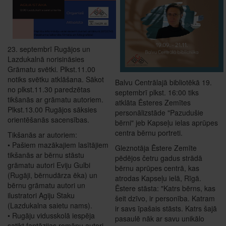
23. septembrī Rugājos un
Lazdukalnā norisināsies
Grāmatu svētki. Plkst.11.00
notiks svētku atklāšana. Sākot
Balvu Centrālajā bibliotēkā 19.
no plkst.11.30 paredzētas
septembrī plkst. 16:00 tiks
tikšanās ar grāmatu autoriem.
atklāta Ēsteres Zemītes
Plkst.13.00 Rugājos sāksies
personālizstāde "Pazudušie
orientēšanās sacensības.
bērni" jeb Kapseļu ielas aprūpes
centra bērnu portreti.
Tikšanās ar autoriem:
• Pašiem mazākajiem lasītājiem
Gleznotāja Ēstere Zemīte
tikšanās ar bērnu stāstu
pēdējos četru gadus strādā
grāmatu autori Eviju Gulbi
bērnu aprūpes centrā, kas
(Rugāji, bērnudārza ēka) un
atrodas Kapseļu ielā, Rīgā.
bērnu grāmatu autori un
Ēstere stāsta: "Katrs bērns, kas
ilustratori Agiju Staku
šeit dzīvo, ir personība. Katram
(Lazdukalna saietu nams).
ir savs īpašais stāsts. Katrs šajā
• Rugāju vidusskolā iespēja
pasaulē nāk ar savu unikālo
satikt fantāzijas romānu autori