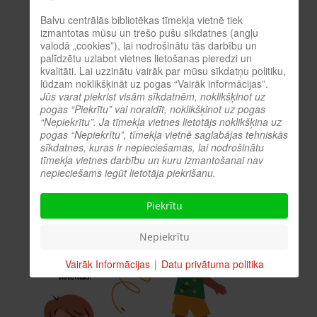
Balvu centrālās bibliotēkas tīmekļa vietnē tiek
izmantotas mūsu un trešo pušu sīkdatnes (angļu
Iegriez vasaru ar rotaļām 1.jūnijā!
valodā „cookies”), lai nodrošinātu tās darbību un
palīdzētu uzlabot vietnes lietošanas pieredzi un
kvalitāti. Lai uzzinātu vairāk par mūsu sīkdatņu politiku,
Detaļas:
Skatīts: 2530
lūdzam noklikšķināt uz pogas “Vairāk informācijas”.
Jūs varat piekrist visām sīkdatnēm, noklikšķinot uz
pogas “Piekrītu” vai noraidīt, noklikšķinot uz pogas
“Nepiekrītu”. Ja tīmekļa vietnes lietotājs noklikšķina uz
pogas “Nepiekrītu”, tīmekļa vietnē saglabājas tehniskās
sīkdatnes, kuras ir nepieciešamas, lai nodrošinātu
tīmekļa vietnes darbību un kuru izmantošanai nav
nepieciešams iegūt lietotāja piekrišanu.
Piekrītu
Nepiekrītu
Vairāk Informācijas
|
Datu privātuma politika