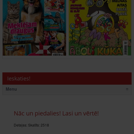
Ieskaties!
Menu
≡
Nāc un piedalies! Lasi un vērtē!
Detaļas:
Skatīts: 2518