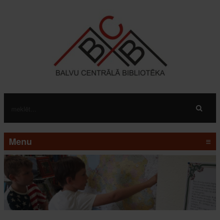
Menu
≡