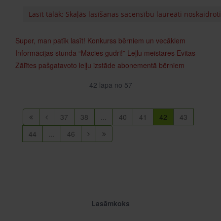
Lasīt tālāk: Skaļās lasīšanas sacensību laureāti noskaidroti
Super, man patīk lasīt!
Konkurss bērniem un vecākiem
Informācijas stunda “Mācies gudri!”
Leļlu meistares Evitas
Zālītes pašgatavoto leļļu izstāde abonementā bērniem
42 lapa no 57
37
38
...
40
41
42
43
44
...
46
Lasāmkoks