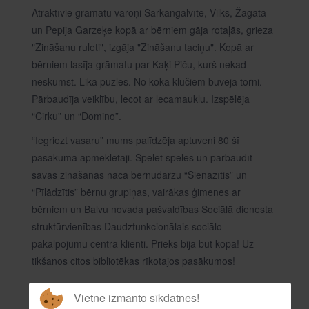
Atraktīvie grāmatu varoņi Sarkangalvīte, Vilks, Žagata
un Pepija Garzeķe kopā ar bērniem gāja rotaļās, grieza
"Zināšanu ruleti", izgāja "Zināšanu taciņu". Kopā ar
bērniem lasīja grāmatu par Kaķi Piču, kurš nekad
neskumst. Lika puzles. No koka klučiem būvēja torni.
Pārbaudīja veiklību, lecot ar lecamauklu. Izspēlēja
“Cirku” un “Domino”.
“Iegriezt vasaru” mums palīdzēja aptuveni 80 šī
pasākuma apmeklētāji. Spēlēt spēles un pārbaudīt
savas zināšanas nāca bērnudārzu “Sienāzītis” un
“Pīlādzītis” bērnu grupiņas, vairākas ģimenes ar
bērniem un Balvu novada pašvaldības Sociālā dienesta
struktūrvienības Daudzfunkcionālais sociālo
pakalpojumu centra klienti. Prieks bija būt kopā! Uz
tikšanos citos bibliotēkas rīkotajos pasākumos!
Vietne izmanto sīkdatnes!
Lasīt tālāk: “Iegriežam vasaru” ar rotaļu dienu