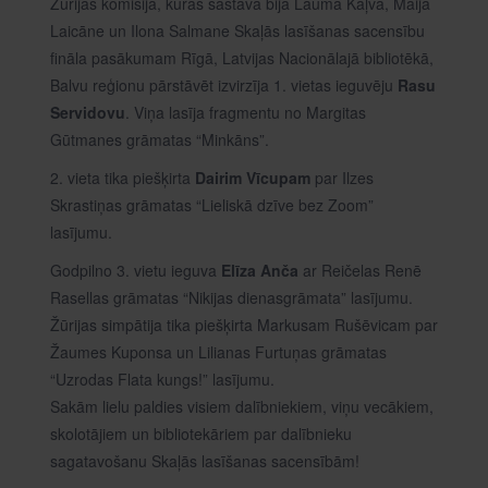
Žūrijas komisija, kuras sastāvā bija Lauma Kaļva, Maija
Laicāne un Ilona Salmane Skaļās lasīšanas sacensību
fināla pasākumam Rīgā, Latvijas Nacionālajā bibliotēkā,
Balvu reģionu pārstāvēt izvirzīja 1. vietas ieguvēju
Rasu
Servidovu
. Viņa lasīja fragmentu no Margitas
Gūtmanes grāmatas “Minkāns”.
2. vieta tika piešķirta
Dairim Vīcupam
par Ilzes
Skrastiņas grāmatas “Lieliskā dzīve bez Zoom”
lasījumu.
Godpilno 3. vietu ieguva
Elīza Anča
ar Reičelas Renē
Rasellas grāmatas “Nikijas dienasgrāmata” lasījumu.
Žūrijas simpātija tika piešķirta Markusam Rušēvicam par
Žaumes Kuponsa un Lilianas Furtuņas grāmatas
“Uzrodas Flata kungs!” lasījumu.
Sakām lielu paldies visiem dalībniekiem, viņu vecākiem,
skolotājiem un bibliotekāriem par dalībnieku
sagatavošanu Skaļās lasīšanas sacensībām!