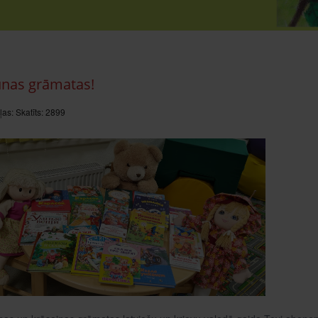
unas grāmatas!
ļas:
Skatīts: 2899