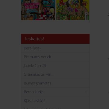
Ieskaties!
Bērni lasa!
Pie mums notiek
Jaunie žurnāli
Grāmatas un vēl...
Jaunās grāmatas
Bērnu žūrija
Kļūsti lasītājs!