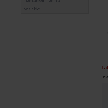
Interesantais Internets
Mēs bildēs
Lab
Deta