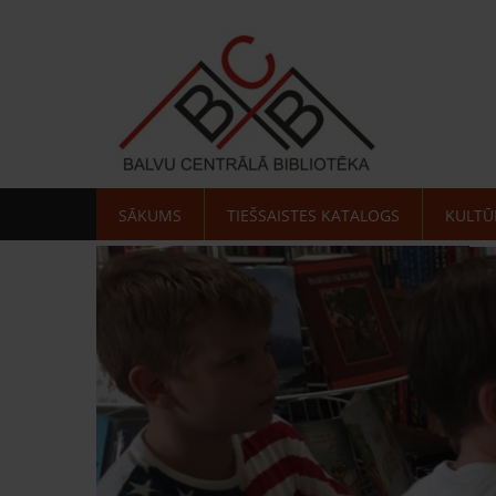
SĀKUMS
TIEŠSAISTES KATALOGS
KULTŪ