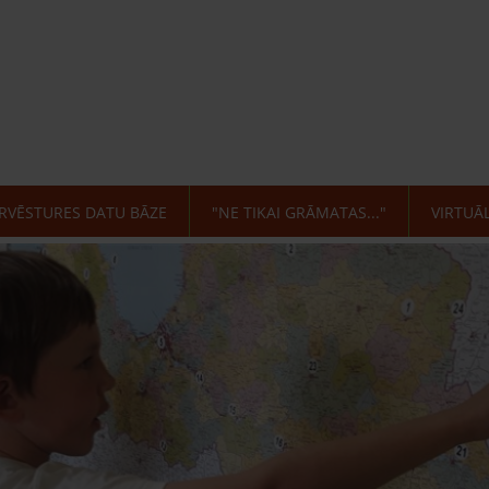
RVĒSTURES DATU BĀZE
"NE TIKAI GRĀMATAS..."
VIRTUĀ