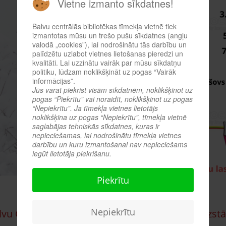
Vietne izmanto sīkdatnes!
Balvu centrālās bibliotēkas tīmekļa vietnē tiek
izmantotas mūsu un trešo pušu sīkdatnes (angļu
valodā „cookies”), lai nodrošinātu tās darbību un
palīdzētu uzlabot vietnes lietošanas pieredzi un
kvalitāti. Lai uzzinātu vairāk par mūsu sīkdatņu
politiku, lūdzam noklikšķināt uz pogas “Vairāk
informācijas”.
Jūs varat piekrist visām sīkdatnēm, noklikšķinot uz
pogas “Piekrītu” vai noraidīt, noklikšķinot uz pogas
“Nepiekrītu”. Ja tīmekļa vietnes lietotājs
noklikšķina uz pogas “Nepiekrītu”, tīmekļa vietnē
saglabājas tehniskās sīkdatnes, kuras ir
nepieciešamas, lai nodrošinātu tīmekļa vietnes
darbību un kuru izmantošanai nav nepieciešams
iegūt lietotāja piekrišanu.
Piekrītu
Nepiekrītu
lvu CB lasītājas Madaras Mozules zīmējumu izst