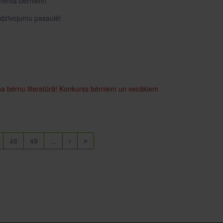
mentā bērniem!
iedzīvojumu pasaulē!
a bērnu literatūrā!
Konkurss bērniem un vecākiem
48
49
...