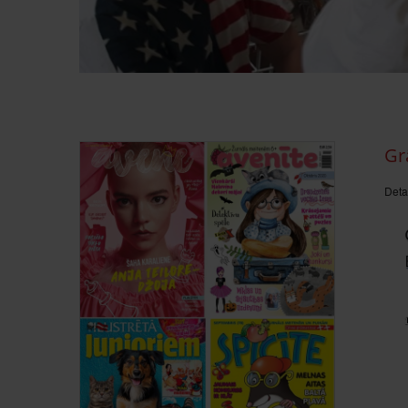
Gr
Deta