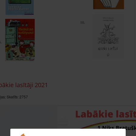
ākie lasītāji 2021
ļas:
Skatīts: 2757