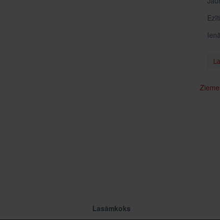
Jau
Ezīt
Ienā
La
Ziemeļ
Lasāmkoks