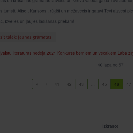
nas un krāsainas grāmatas latviešu un krievu valodā gaida Tevi abone
is tumsā, Alise , Karlsons , rūķīši un mežavecis ir gatavi Tevi aizvest p
c, izvēlies un ļaujies lasīšanas priekam!
sīt tālāk: jaunas grāmatas!
valstu literatūras nedēļa 2021
Konkurss bērniem un vecākiem
Laba ziņ
46 lapa no 57
41
42
43
...
45
46
47
Izkrāso!