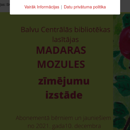
ļas:
Skatīts: 2868
Vairāk Informācijas
|
Datu privātuma politika