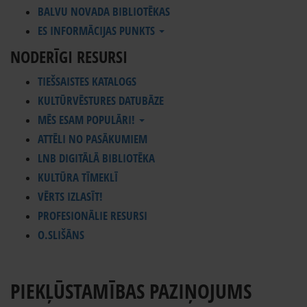
BALVU NOVADA BIBLIOTĒKAS
ES INFORMĀCIJAS PUNKTS
NODERĪGI RESURSI
TIEŠSAISTES KATALOGS
KULTŪRVĒSTURES DATUBĀZE
MĒS ESAM POPULĀRI!
ATTĒLI NO PASĀKUMIEM
LNB DIGITĀLĀ BIBLIOTĒKA
KULTŪRA TĪMEKLĪ
VĒRTS IZLASĪT!
PROFESIONĀLIE RESURSI
O.SLIŠĀNS
PIEKĻŪSTAMĪBAS PAZIŅOJUMS