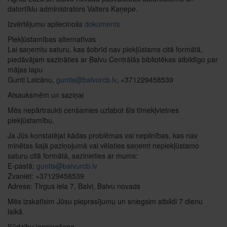
datortīklu administrators Valters Kaņepe.
Izvērtējumu apliecinošs
dokuments
Piekļūstamības alternatīvas
Lai saņemtu saturu, kas šobrīd nav piekļūstams citā formātā,
piedāvājam sazināties ar Balvu Centrālās bibliotēkas atbildīgo par
mājas lapu
Gunti Laicānu,
guntis@balvurcb.lv
, +371229458539
Atsauksmēm un saziņai
Mēs nepārtraukti cenšamies uzlabot šīs tīmekļvietnes
piekļūstamību.
Ja Jūs konstatējat kādas problēmas vai nepilnības, kas nav
minētas šajā paziņojumā vai vēlaties saņemt nepiekļūstamo
saturu citā formātā, sazinieties ar mums:
E-pastā:
guntis@balvurcb.lv
Zvaniet: +37129458539
Adrese: Tirgus iela 7, Balvi, Balvu novads
Mēs izskatīsim Jūsu pieprasījumu un sniegsim atbildi 7 dienu
laikā.
Sūdzību iesniegšana