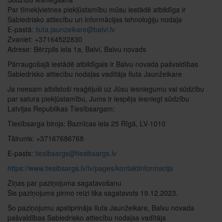
Par tīmekļvietnes piekļūstamību mūsu iestādē atbildīga ir
Sabiedrisko attiecību un informācijas tehnoloģiju nodaļa
E-pastā:
iluta.jaunzeikare@balvi.lv
Zvaniet: +37164522830
Adrese: Bērzpils iela 1a, Balvi, Balvu novads
Pārraugošajā iestādē atbildīgais ir Balvu novada pašvaldības
Sabiedrisko attiecību nodaļas vadītāja Iluta Jaunžeikare
Ja neesam atbilstoši reaģējuši uz Jūsu iesniegumu vai sūdzību
par satura piekļūstamību, Jums ir iespēja iesniegt sūdzību
Latvijas Republikas Tiesībsargam:
Tiesībsarga birojs: Baznīcas iela 25 Rīgā, LV-1010
Tālrunis: +37167686768
E-pasts:
tiesibsargs@tiesibsargs.lv
https://www.tiesibsargs.lv/lv/pages/kontaktinformacija
Ziņas par paziņojuma sagatavošanu
Šis paziņojums pirmo reizi tika sagatavots 19.12.2023.
Šo paziņojumu apstiprināja Iluta Jaunžeikare, Balvu novada
pašvaldības Sabiedrisko attiecību nodaļas vadītāja