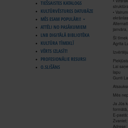
• Virsra
TIEŠSAISTES KATALOGS
struktūr
KULTŪRVĒSTURES DATUBĀZE
• Vairuma
ekrānlas
MĒS ESAM POPULĀRI!
Alternat
ATTĒLI NO PASĀKUMIEM
janvāra,
LNB DIGITĀLĀ BIBLIOTĒKA
Šī tīmek
KULTŪRA TĪMEKLĪ
Agrita L
VĒRTS IZLASĪT!
Izvērtēj
PROFESIONĀLIE RESURSI
Piekļūst
Lai saņe
O.SLIŠĀNS
lapu
Gunti L
Atsauks
Mēs nepā
Ja Jūs k
formātā,
E-pastā
Zvaniet
Adrese: 