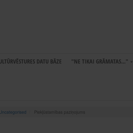
ULTŪRVĒSTURES DATU BĀZE
"NE TIKAI GRĀMATAS..."
Uncategorised
Piekļūstamības paziņojums