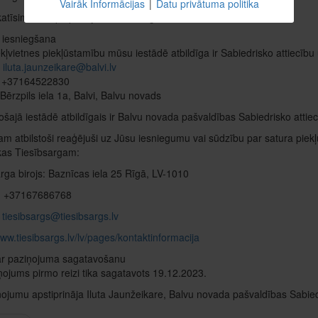
Vairāk Informācijas
|
Datu privātuma politika
atīsim Jūsu pieprasījumu un sniegsim atbildi 7 dienu laikā.
 iesniegšana
kļvietnes piekļūstamību mūsu iestādē atbildīga ir Sabiedrisko attiecību
:
iluta.jaunzeikare@balvi.lv
: +37164522830
Bērzpils iela 1a, Balvi, Balvu novads
šajā iestādē atbildīgais ir Balvu novada pašvaldības Sabiedrisko attiec
m atbilstoši reaģējuši uz Jūsu iesniegumu vai sūdzību par satura piekļ
kas Tiesībsargam:
rga birojs: Baznīcas iela 25 Rīgā, LV-1010
s: +37167686768
:
tiesibsargs@tiesibsargs.lv
www.tiesibsargs.lv/lv/pages/kontaktinformacija
ar paziņojuma sagatavošanu
ņojums pirmo reizi tika sagatavots 19.12.2023.
ojumu apstiprināja Iluta Jaunžeikare, Balvu novada pašvaldības Sabied