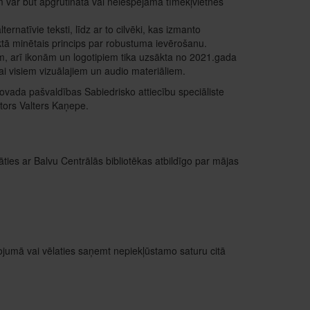
jiem var būt apgrūtināta vai neiespējama tīmekļvietnes
ternatīvie teksti, līdz ar to cilvēki, kas izmanto
nktā minētais princips par robustuma ievērošanu.
iem, arī ikonām un logotipiem tika uzsākta no 2021.gada
i visiem vizuālajiem un audio materiāliem.
novada pašvaldības Sabiedrisko attiecību speciāliste
tors Valters Kaņepe.
ties ar Balvu Centrālās bibliotēkas atbildīgo par mājas
ojumā vai vēlaties saņemt nepiekļūstamo saturu citā