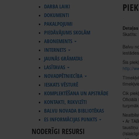
PIE
DARBA LAIKI
DOKUMENTI
PAKALPOJUMI
Detaļas
PIEDĀVĀJUMS SKOLĀM
Skatīts:
ABONEMENTS
Balvu no
INTERNETS
iestādes
JAUNĀS GRĀMATAS
Šis piek
LASĪTAVAS
http://w
NOVADPĒTNIECĪBA
Tīmekļvi
tīmekļvi
IESKATS VĒSTURĒ
KOMPLEKTĒŠANA UN APSTRĀDE
Cik piek
Oficiālā
KONTAKTI, REKVIZĪTI
turpmāk 
BALVU NOVADA BIBLIOTĒKAS
Neatbils
ES INFORMĀCIJAS PUNKTS
• Ar TAB
taustiņu
NODERĪGI RESURSI
(īslaicī