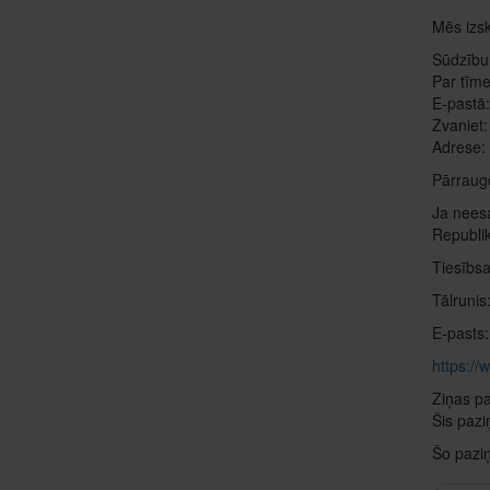
Mēs izsk
Sūdzību
Par tīme
E-pastā
Zvaniet
Adrese: 
Pārraugo
Ja neesa
Republi
Tiesībsa
Tālruni
E-pasts
https://
Ziņas p
Šis pazi
Šo paziņ