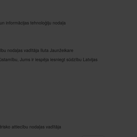
 un informācijas tehnoloģiju nodaļa
ību nodaļas vadītāja Iluta Jaunžeikare
ūstamību, Jums ir iespēja iesniegt sūdzību Latvijas
risko attiecību nodaļas vadītāja