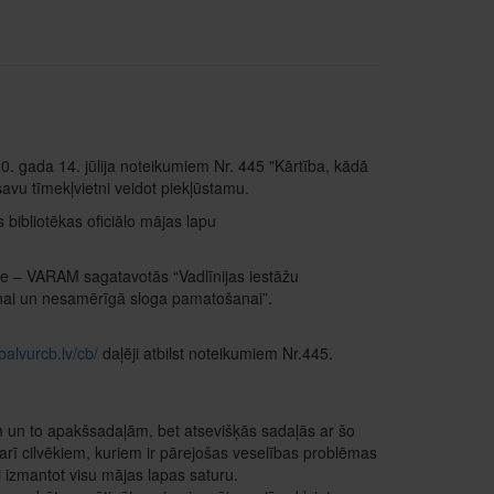
. gada 14. jūlija noteikumiem Nr. 445 "Kārtība, kādā
avu tīmekļvietni veidot piekļūstamu.
bibliotēkas oficiālo mājas lapu
de – VARAM sagatavotās “Vadlīnijas iestāžu
anai un nesamērīgā sloga pamatošanai”.
balvurcb.lv/cb/
daļēji atbilst noteikumiem Nr.445.
em un to apakšsadaļām, bet atsevišķās sadaļās ar šo
arī cilvēkiem, kuriem ir pārejošas veselības problēmas
īgi izmantot visu mājas lapas saturu.