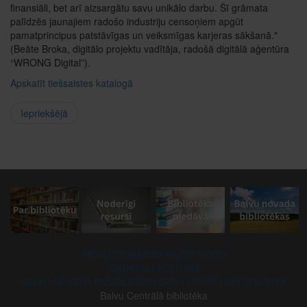
finansiāli, bet arī aizsargātu savu unikālo darbu. Šī grāmata
palīdzēs jaunajiem radošo industriju censoņiem apgūt
pamatprincipus patstāvīgas un veiksmīgas karjeras sākšanā."
(Beāte Broka, digitālo projektu vadītāja, radošā digitālā aģentūra
“WRONG Digital”).
Apskatīt tiešsaistes katalogā
Iepriekšējā
PIEKĻŪSTAMĪBAS PAZIŅOJUMS
SĪKDATŅU POLITIKA
BALVU NOVADA PAŠVALDĪBAS DATU PRIVĀTUMA POLITIKA
Balvu Centrālā bibliotēka