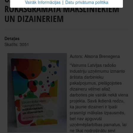
Vairāk Informācijas
|
Datu privātuma politika
ROKASGRĀMATA MĀKSLINIEKIEM
UN DIZAINERIEM
Detaļas
Skatīts: 3051
Autors: Alisona Brenegena
"Vairums Latvijas radošo
industriju uzņēmumu izmanto
ārštata darbinieku
pakalpojumus, pielāgojoties
dizaineru vēlmei allaž
darboties pie vairāk nekā viena
projekta. Savā ikdienā redzu,
ka jaunie dizaineri ir īpaši
prasmīgi mākslas izpausmēs,
bet nav apguvuši
uzņēmējdarbības pamatus, lai
ne tikai nodrošinātu sevi