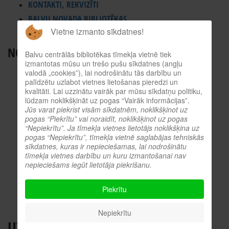
KONTAKTI, REKVIZĪTI
BALVU NOVADA BIBLIOTĒKAS
Vietne izmanto sīkdatnes!
ES INFORMĀCIJAS PUNKTS
NODERĪGI RESURSI
Balvu centrālās bibliotēkas tīmekļa vietnē tiek
izmantotas mūsu un trešo pušu sīkdatnes (angļu
TIEŠSAISTES KATALOGS
valodā „cookies”), lai nodrošinātu tās darbību un
palīdzētu uzlabot vietnes lietošanas pieredzi un
KULTŪRVĒSTURES DATUBĀZE
kvalitāti. Lai uzzinātu vairāk par mūsu sīkdatņu politiku,
MĒS ESAM POPULĀRI!
lūdzam noklikšķināt uz pogas “Vairāk informācijas”.
Jūs varat piekrist visām sīkdatnēm, noklikšķinot uz
ATTĒLI NO PASĀKUMIEM
pogas “Piekrītu” vai noraidīt, noklikšķinot uz pogas
LNB DIGITĀLĀ BIBLIOTĒKA
“Nepiekrītu”. Ja tīmekļa vietnes lietotājs noklikšķina uz
pogas “Nepiekrītu”, tīmekļa vietnē saglabājas tehniskās
KULTŪRA TĪMEKLĪ
sīkdatnes, kuras ir nepieciešamas, lai nodrošinātu
tīmekļa vietnes darbību un kuru izmantošanai nav
VĒRTS IZLASĪT!
nepieciešams iegūt lietotāja piekrišanu.
PROFESIONĀLIE RESURSI
O.SLIŠĀNS
Piekrītu
Nepiekrītu
UZŅĒMĒJDARBĪBAS