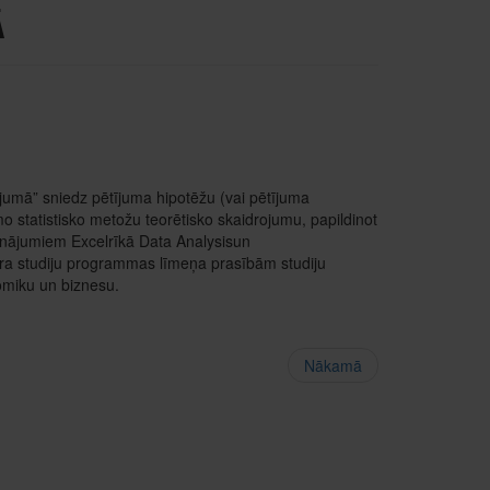
Ā
jumā” sniedz pētījuma hipotēžu (vai pētījuma
mo statistisko metožu teorētisko skaidrojumu, papildinot
inājumiem Excelrīkā Data Analysisun
a studiju programmas līmeņa prasībām studiju
omiku un biznesu.
Nākamā