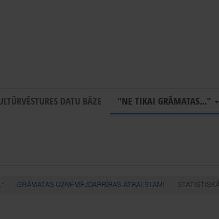
ULTŪRVĒSTURES DATU BĀZE
"NE TIKAI GRĀMATAS..."
."
GRĀMATAS UZŅĒMĒJDARBĪBAS ATBALSTAM!
STATISTISK