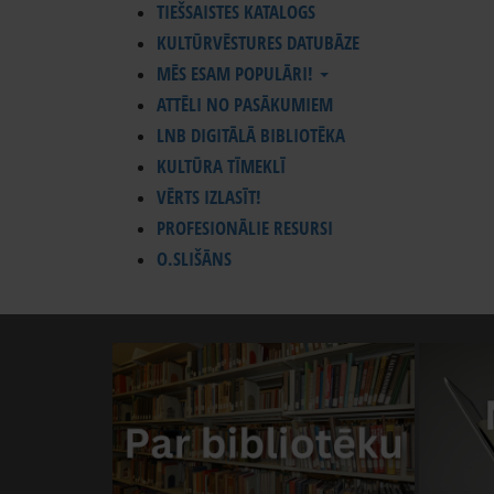
TIEŠSAISTES KATALOGS
KULTŪRVĒSTURES DATUBĀZE
MĒS ESAM POPULĀRI!
ATTĒLI NO PASĀKUMIEM
LNB DIGITĀLĀ BIBLIOTĒKA
KULTŪRA TĪMEKLĪ
VĒRTS IZLASĪT!
PROFESIONĀLIE RESURSI
O.SLIŠĀNS