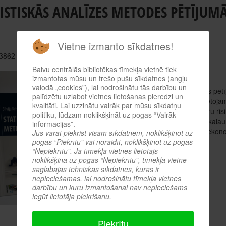
ISTISKĀS ANALĪZES METODES PĒTĪJUM
Vietne izmanto sīkdatnes!
 3862
Balvu centrālās bibliotēkas tīmekļa vietnē tiek
Autors: Silvija Kristapsone
izmantotas mūsu un trešo pušu sīkdatnes (angļu
valodā „cookies”), lai nodrošinātu tās darbību un
Grāmata “Statistiskās analīzes metodes pētī
palīdzētu uzlabot vietnes lietošanas pieredzi un
jautājumu) pierādīšanai iespējami pielietoja
kvalitāti. Lai uzzinātu vairāk par mūsu sīkdatņu
apskatītās metodes ar praktisku piemēru ris
politiku, lūdzam noklikšķināt uz pogas “Vairāk
SPSSprogrammā, kas visumā atbilstbakalaur
informācijas”.
programmās, kas nav tieši saistītas ar ekon
Jūs varat piekrist visām sīkdatnēm, noklikšķinot uz
pogas “Piekrītu” vai noraidīt, noklikšķinot uz pogas
Apskatīt tiešsaistes katalogā
“Nepiekrītu”. Ja tīmekļa vietnes lietotājs
noklikšķina uz pogas “Nepiekrītu”, tīmekļa vietnē
Iepriekšējā
saglabājas tehniskās sīkdatnes, kuras ir
nepieciešamas, lai nodrošinātu tīmekļa vietnes
darbību un kuru izmantošanai nav nepieciešams
iegūt lietotāja piekrišanu.
Piekrītu