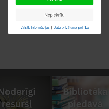
Nepiekrītu
Vairāk Informācijas
|
Datu privātuma politika