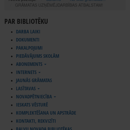
GRĀMATAS UZŅĒMĒJDARBĪBAS ATBALSTAM!
PAR BIBLIOTĒKU
DARBA LAIKI
DOKUMENTI
PAKALPOJUMI
PIEDĀVĀJUMS SKOLĀM
ABONEMENTS
INTERNETS
JAUNĀS GRĀMATAS
LASĪTAVAS
NOVADPĒTNIECĪBA
IESKATS VĒSTURĒ
KOMPLEKTĒŠANA UN APSTRĀDE
KONTAKTI, REKVIZĪTI
BALVU NOVADA BIBLIOTĒKAS