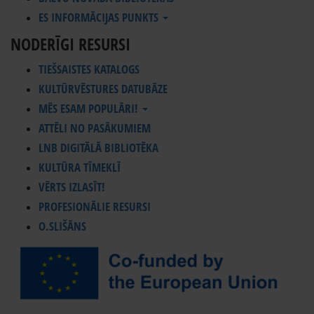
ES INFORMĀCIJAS PUNKTS
NODERĪGI RESURSI
TIEŠSAISTES KATALOGS
KULTŪRVĒSTURES DATUBĀZE
MĒS ESAM POPULĀRI!
ATTĒLI NO PASĀKUMIEM
LNB DIGITĀLĀ BIBLIOTĒKA
KULTŪRA TĪMEKLĪ
VĒRTS IZLASĪT!
PROFESIONĀLIE RESURSI
O.SLIŠĀNS