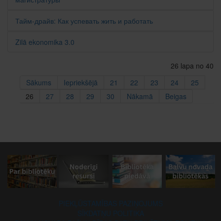
Тайм-драйв: Как успевать жить и работать
Zilā ekonomika 3.0
26 lapa no 40
Sākums
Iepriekšējā
21
22
23
24
25
26
27
28
29
30
Nākamā
Beigas
PIEKĻŪSTAMĪBAS PAZIŅOJUMS
SĪKDATŅU POLITIKA