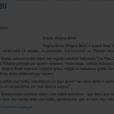
BU
 2978
Autors: Regīna Breta
Regīna Breta (Regina Brett) ir autore New Y
s vairāk nekā 24 valodās, un grāmatām “Esi brīnums!” un “Dievam vien
Bretas iedvesmojošie raksti tiek regulāri publicēti laikrakstā The Plain D
 Pulicera prēmijai par saviem rakstiem. Viņas slejas, veltītas ikdienas
s. Regīna Breta ieguvusi maģistra grādu reliģijā un bakalaura grādu žu
reta dalās atklāsmēs par karjeru.
s palīdz rast lielāku piepildījumu un jēgu dzīvē? Vai viens darbs ir no
bu un vai pacietība var nest dāsnus augļus?
Bretas esejas palīdzēs visiem, kas meklē iedvesmu – gan tiem, kuri ti
an tiem, kuri darbā vēlas rast lielāku gandarījumu, gan arī tiem, kuri v
 tiešsaistes katalogā