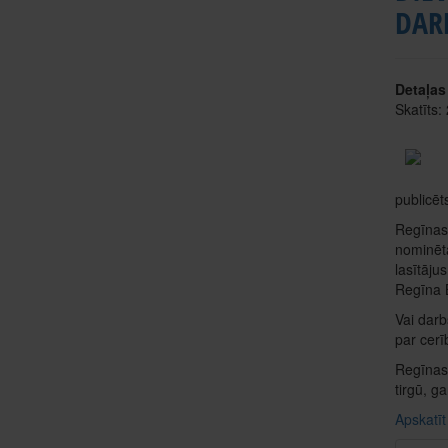
DAR
Detaļas
Skatīts:
publicēt
Regīnas 
nominēta
lasītāju
Regīna B
Vai darb
par cerī
Regīnas 
tirgū, g
Apskatīt