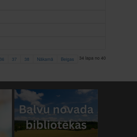
34 lapa no 40
36
37
38
Nākamā
Beigas