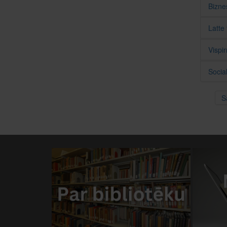
Bizne
Latte
Vispi
Socia
S