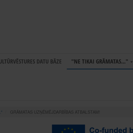
ULTŪRVĒSTURES DATU BĀZE
"NE TIKAI GRĀMATAS..."
."
GRĀMATAS UZŅĒMĒJDARBĪBAS ATBALSTAM!