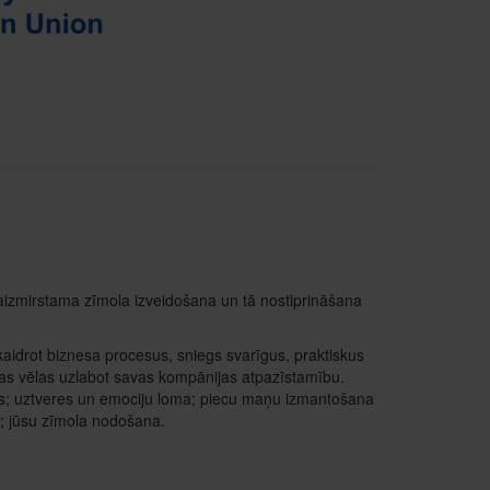
aizmirstama zīmola izveidošana un tā nostiprināšana
idrot biznesa procesus, sniegs svarīgus, praktiskus
s vēlas uzlabot savas kompānijas atpazīstamību.
mols; uztveres un emociju loma; piecu maņu izmantošana
; jūsu zīmola nodošana.