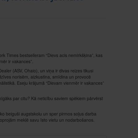
ork Times bestselleram “Dievs acis nemirkšķina”, kas
mēr ir vakances”.
ealer (ASV, Ohaio), un viņa ir divas reizes tikusi
 dzīves norisēm, aizkustina, smīdina un provocē
rnālistikā. Eseju krājumā “Dievam vienmēr ir vakances”
zīmīgāks par citu? Kā neticību saviem spēkiem pārvērst
kko beiguši augstskolu un sper pirmos soļus darba
ēl joprojām meklē savu īsto vietu un nodarbošanos.