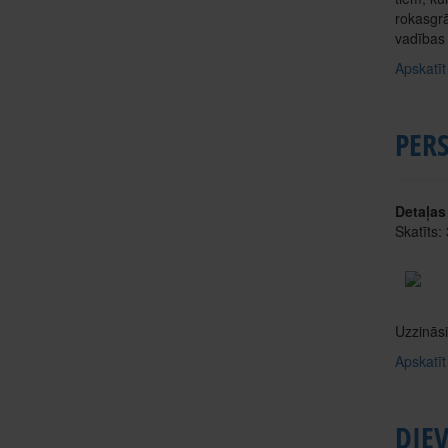
rokasgrā
vadības 
Apskatīt
PER
Detaļas
Skatīts:
Uzzināsi
Apskatīt
DIEV