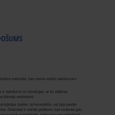
ADOŠUMS
ntojams materiāls, kas rosina veidot radošumam
 kas ir radošums un inovācijas, ar ko atšķiras
oma klimata veidošanā.
izācijas izpētei, lai konstatētu, vai tajā pastāv
ros. Grāmatai ir vairāki pielikumi, kas noderēs gan
tījumus savā organizācijā. Izdevums var noderēt kā