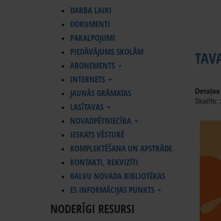
DARBA LAIKI
DOKUMENTI
PAKALPOJUMI
PIEDĀVĀJUMS SKOLĀM
TAV
ABONEMENTS
INTERNETS
Detaļas
JAUNĀS GRĀMATAS
Skatīts:
LASĪTAVAS
NOVADPĒTNIECĪBA
IESKATS VĒSTURĒ
KOMPLEKTĒŠANA UN APSTRĀDE
KONTAKTI, REKVIZĪTI
BALVU NOVADA BIBLIOTĒKAS
ES INFORMĀCIJAS PUNKTS
NODERĪGI RESURSI