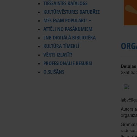
TIEŠSAISTES KATALOGS
KULTŪRVĒSTURES DATUBĀZE
MĒS ESAM POPULĀRI!
ATTĒLI NO PASĀKUMIEM
LNB DIGITĀLĀ BIBLIOTĒKA
ORG
KULTŪRA TĪMEKLĪ
VĒRTS IZLASĪT!
PROFESIONĀLIE RESURSI
Detaļas
O.SLIŠĀNS
Skatīts:
labvēlīg
Autors at
organizā
Grāmatas
radošumu
tiem, ku