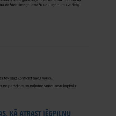
 būt dažāda līmeņa iestāžu un uzņēmumu vadītāji,
s tev sākt kontrolēt savu naudu.
ies no parādiem un nākotnē vairot savu kapitālu.
S, KĀ ATRAST JĒGPILNU