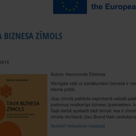
A BIZNESA ZĪMOLS
 2915
Autors: Hammonds Džeimss
Vienīgais ceļš uz panākumiem biznesā ir ne
klienta prātā.
Jūsu zīmols palīdzēs saprotamā valodā paska
padomus neatkarīgo biznesu īpašniekiem, ka
Šajā darbā apskatīti šādi temati: kas ir zī
zīmola virzīšanā; jūsu Brand Halo veidošana
Apskatīt tiešsaistes katalogā