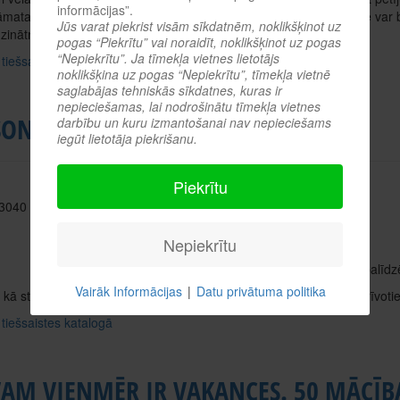
informācijas”.
mata ikvienan, kas vada kādu organizāciju vai mācās to darīt. Tie var
Jūs varat piekrist visām sīkdatnēm, noklikšķinot uz
zinātņu studenti, komersanti.
pogas “Piekrītu” vai noraidīt, noklikšķinot uz pogas
“Nepiekrītu”. Ja tīmekļa vietnes lietotājs
 tiešsaistes katalogā
noklikšķina uz pogas “Nepiekrītu”, tīmekļa vietnē
saglabājas tehniskās sīkdatnes, kuras ir
nepieciešamas, lai nodrošinātu tīmekļa vietnes
SONĪGO FINANŠU ŠPIKERIS
darbību un kuru izmantošanai nav nepieciešams
iegūt lietotāja piekrišanu.
Piekrītu
 3040
Nepiekrītu
Autors: Citko Arta, Vilcāne Kristīne
Ceļvedis sakārtotākām finansēm, kas palīdzē
Vairāk Informācijas
|
Datu privātuma politika
 kā strukturizēt to, kas bijis pašplūsmā, kā veidot uzkrājumus, atbrīvot
 tiešsaistes katalogā
AM VIENMĒR IR VAKANCES. 50 MĀCĪBA