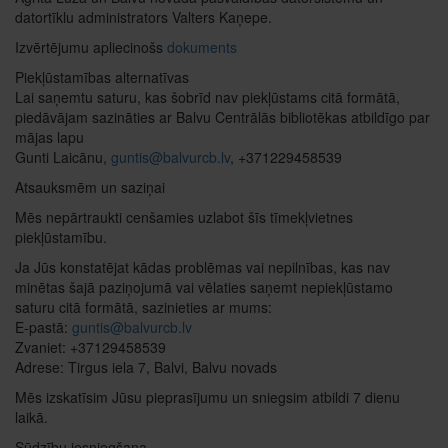
datortīklu administrators Valters Kaņepe.
Izvērtējumu apliecinošs
dokuments
Piekļūstamības alternatīvas
Lai saņemtu saturu, kas šobrīd nav piekļūstams citā formātā,
piedāvājam sazināties ar Balvu Centrālās bibliotēkas atbildīgo par
mājas lapu
Gunti Laicānu,
guntis@balvurcb.lv
, +371229458539
Atsauksmēm un saziņai
Mēs nepārtraukti cenšamies uzlabot šīs tīmekļvietnes
piekļūstamību.
Ja Jūs konstatējat kādas problēmas vai nepilnības, kas nav
minētas šajā paziņojumā vai vēlaties saņemt nepiekļūstamo
saturu citā formātā, sazinieties ar mums:
E-pastā:
guntis@balvurcb.lv
Zvaniet: +37129458539
Adrese: Tirgus iela 7, Balvi, Balvu novads
Mēs izskatīsim Jūsu pieprasījumu un sniegsim atbildi 7 dienu
laikā.
Sūdzību iesniegšana