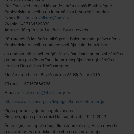
Par tīmekļvietnes piekļūstamību mūsu iestādē atbildīga ir
Sabiedrisko attiecību un informācijas tehnoloģiju nodaļa
E-pastā:
iluta.jaunzeikare@balvi.lv
Zvaniet: +37164522830
Adrese: Bērzpils iela 1a, Balvi, Balvu novads
Pārraugošajā iestādē atbildīgais ir Balvu novada pašvaldības
Sabiedrisko attiecību nodaļas vadītāja Iluta Jaunžeikare
Ja neesam atbilstoši reaģējuši uz Jūsu iesniegumu vai sūdzību
par satura piekļūstamību, Jums ir iespēja iesniegt sūdzību
Latvijas Republikas Tiesībsargam:
Tiesībsarga birojs: Baznīcas iela 25 Rīgā, LV-1010
Tālrunis: +37167686768
E-pasts:
tiesibsargs@tiesibsargs.lv
https://www.tiesibsargs.lv/lv/pages/kontaktinformacija
Ziņas par paziņojuma sagatavošanu
Šis paziņojums pirmo reizi tika sagatavots 19.12.2023.
Šo paziņojumu apstiprināja Iluta Jaunžeikare, Balvu novada
pašvaldības Sabiedrisko attiecību nodaļas vadītāja