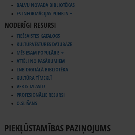
BALVU NOVADA BIBLIOTĒKAS
ES INFORMĀCIJAS PUNKTS
NODERĪGI RESURSI
TIEŠSAISTES KATALOGS
KULTŪRVĒSTURES DATUBĀZE
MĒS ESAM POPULĀRI!
ATTĒLI NO PASĀKUMIEM
LNB DIGITĀLĀ BIBLIOTĒKA
KULTŪRA TĪMEKLĪ
VĒRTS IZLASĪT!
PROFESIONĀLIE RESURSI
O.SLIŠĀNS
PIEKĻŪSTAMĪBAS PAZIŅOJUMS